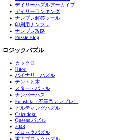
デイリーパズルアーカイブ
デイリーランキング
ナンプレ解答ツール
印刷用ナンプレ
ナンプレ攻略
Puzzle Blog
ロジックパズル
カックロ
Hitori
バイナリーパズル
テントと木
スター・バトル
ナンバーパス
Futoshiki（不等号ナンプレ）
ビルディングパズル
Calcudoku
Queens パズル
2048
ブロックパズル
重力ブロックパズル