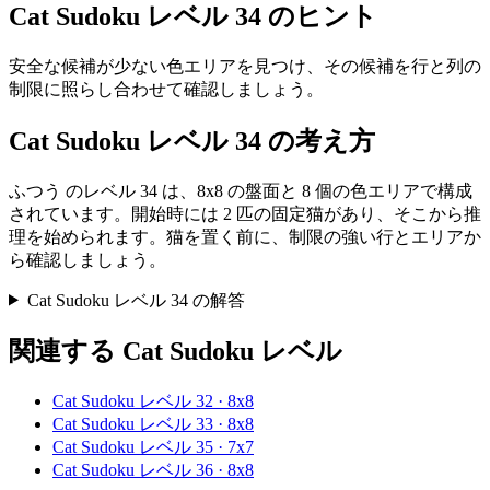
Cat Sudoku レベル 34 のヒント
安全な候補が少ない色エリアを見つけ、その候補を行と列の
制限に照らし合わせて確認しましょう。
Cat Sudoku レベル 34 の考え方
ふつう のレベル 34 は、8x8 の盤面と 8 個の色エリアで構成
されています。開始時には 2 匹の固定猫があり、そこから推
理を始められます。猫を置く前に、制限の強い行とエリアか
ら確認しましょう。
Cat Sudoku レベル 34 の解答
関連する Cat Sudoku レベル
Cat Sudoku レベル 32 · 8x8
Cat Sudoku レベル 33 · 8x8
Cat Sudoku レベル 35 · 7x7
Cat Sudoku レベル 36 · 8x8