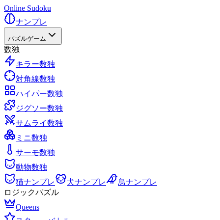
Online Sudoku
ナンプレ
パズルゲーム
数独
キラー数独
対角線数独
ハイパー数独
ジグソー数独
サムライ数独
ミニ数独
サーモ数独
動物数独
猫ナンプレ
犬ナンプレ
鳥ナンプレ
ロジックパズル
Queens