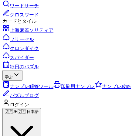
ワードサーチ
クロスワード
カードとタイル
上海麻雀ソリティア
フリーセル
クロンダイク
スパイダー
毎日のパズル
学ぶ
ナンプレ解答ツール
印刷用ナンプレ
ナンプレ攻略
パズルブログ
ログイン
🇯🇵
JP
🇯🇵 日本語