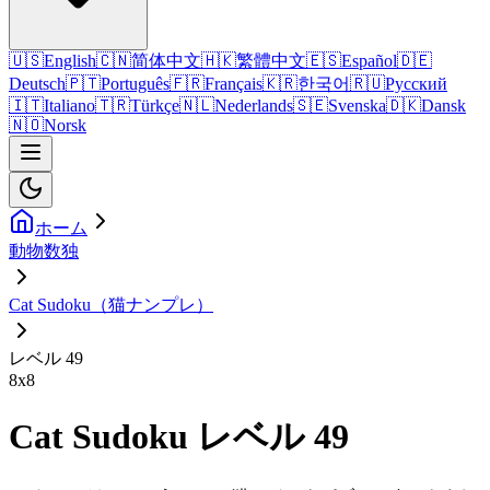
🇺🇸
English
🇨🇳
简体中文
🇭🇰
繁體中文
🇪🇸
Español
🇩🇪
Deutsch
🇵🇹
Português
🇫🇷
Français
🇰🇷
한국어
🇷🇺
Русский
🇮🇹
Italiano
🇹🇷
Türkçe
🇳🇱
Nederlands
🇸🇪
Svenska
🇩🇰
Dansk
🇳🇴
Norsk
ホーム
動物数独
Cat Sudoku（猫ナンプレ）
レベル 49
8
x
8
Cat Sudoku レベル 49