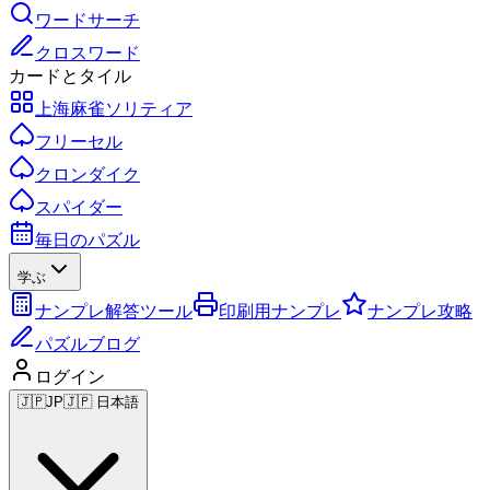
ワードサーチ
クロスワード
カードとタイル
上海麻雀ソリティア
フリーセル
クロンダイク
スパイダー
毎日のパズル
学ぶ
ナンプレ解答ツール
印刷用ナンプレ
ナンプレ攻略
パズルブログ
ログイン
🇯🇵
JP
🇯🇵 日本語