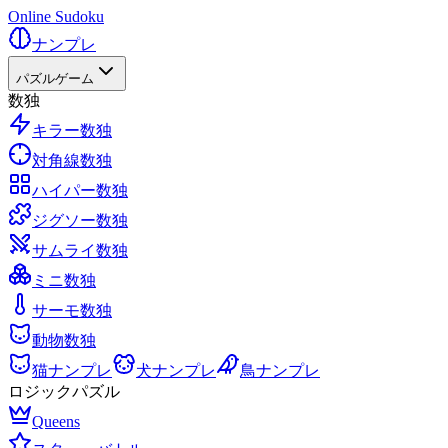
Online Sudoku
ナンプレ
パズルゲーム
数独
キラー数独
対角線数独
ハイパー数独
ジグソー数独
サムライ数独
ミニ数独
サーモ数独
動物数独
猫ナンプレ
犬ナンプレ
鳥ナンプレ
ロジックパズル
Queens