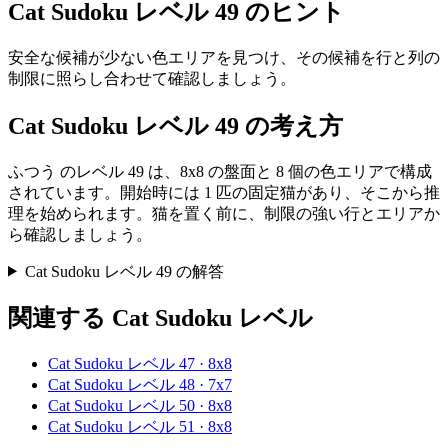
Cat Sudoku レベル 49 のヒント
安全な候補が少ない色エリアを見つけ、その候補を行と列の
制限に照らし合わせて確認しましょう。
Cat Sudoku レベル 49 の考え方
ふつう のレベル 49 は、8x8 の盤面と 8 個の色エリアで構成
されています。開始時には 1 匹の固定猫があり、そこから推
理を始められます。猫を置く前に、制限の強い行とエリアか
ら確認しましょう。
Cat Sudoku レベル 49 の解答
関連する Cat Sudoku レベル
Cat Sudoku レベル 47 · 8x8
Cat Sudoku レベル 48 · 7x7
Cat Sudoku レベル 50 · 8x8
Cat Sudoku レベル 51 · 8x8