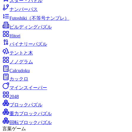
スター・バトル
ナンバーパス
Futoshiki（不等号ナンプレ）
ビルディングパズル
Hitori
バイナリーパズル
テントと木
ノノグラム
Calcudoku
カックロ
マインスイーパー
2048
ブロックパズル
重力ブロックパズル
回転ブロックパズル
言葉ゲーム