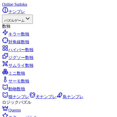
Online Sudoku
ナンプレ
パズルゲーム
数独
キラー数独
対角線数独
ハイパー数独
ジグソー数独
サムライ数独
ミニ数独
サーモ数独
動物数独
猫ナンプレ
犬ナンプレ
鳥ナンプレ
ロジックパズル
Queens