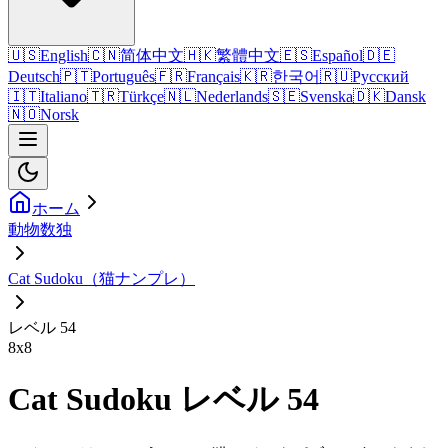
🇺🇸
English
🇨🇳
简体中文
🇭🇰
繁體中文
🇪🇸
Español
🇩🇪
Deutsch
🇵🇹
Português
🇫🇷
Français
🇰🇷
한국어
🇷🇺
Русский
🇮🇹
Italiano
🇹🇷
Türkçe
🇳🇱
Nederlands
🇸🇪
Svenska
🇩🇰
Dansk
🇳🇴
Norsk
ホーム
動物数独
Cat Sudoku（猫ナンプレ）
レベル 54
8
x
8
Cat Sudoku レベル 54