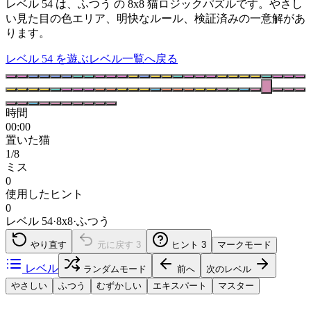
レベル 54 は、ふつう の 8x8 猫ロジックパズルです。やさし
い見た目の色エリア、明快なルール、検証済みの一意解があ
ります。
レベル 54 を遊ぶ
レベル一覧へ戻る
時間
00:00
置いた猫
1/8
ミス
0
使用したヒント
0
レベル 54
·
8
x
8
·
ふつう
やり直す
元に戻す
3
ヒント
3
マークモード
レベル
ランダムモード
前へ
次のレベル
やさしい
ふつう
むずかしい
エキスパート
マスター