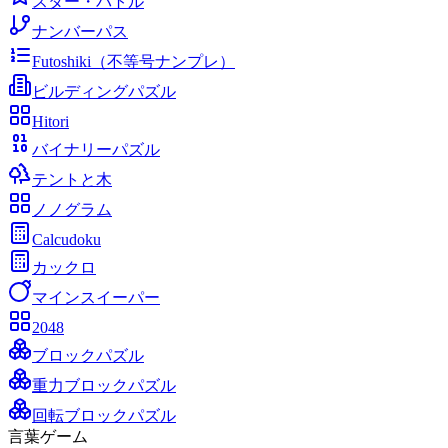
スター・バトル
ナンバーパス
Futoshiki（不等号ナンプレ）
ビルディングパズル
Hitori
バイナリーパズル
テントと木
ノノグラム
Calcudoku
カックロ
マインスイーパー
2048
ブロックパズル
重力ブロックパズル
回転ブロックパズル
言葉ゲーム