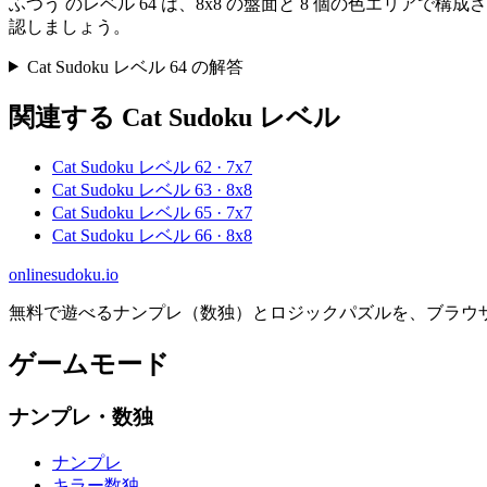
ふつう のレベル 64 は、8x8 の盤面と 8 個の色エリ
認しましょう。
Cat Sudoku レベル 64 の解答
関連する Cat Sudoku レベル
Cat Sudoku レベル 62 · 7x7
Cat Sudoku レベル 63 · 8x8
Cat Sudoku レベル 65 · 7x7
Cat Sudoku レベル 66 · 8x8
onlinesudoku.io
無料で遊べるナンプレ（数独）とロジックパズルを、ブラウ
ゲームモード
ナンプレ・数独
ナンプレ
キラー数独