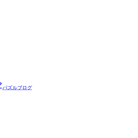
パズルブログ