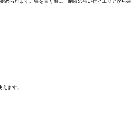
ら推理を始められます。猫を置く前に、制限の強い行とエリアから確
使えます。