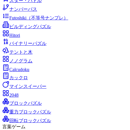
スター・バトル
ナンバーパス
Futoshiki（不等号ナンプレ）
ビルディングパズル
Hitori
バイナリーパズル
テントと木
ノノグラム
Calcudoku
カックロ
マインスイーパー
2048
ブロックパズル
重力ブロックパズル
回転ブロックパズル
言葉ゲーム