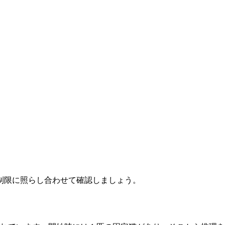
制限に照らし合わせて確認しましょう。