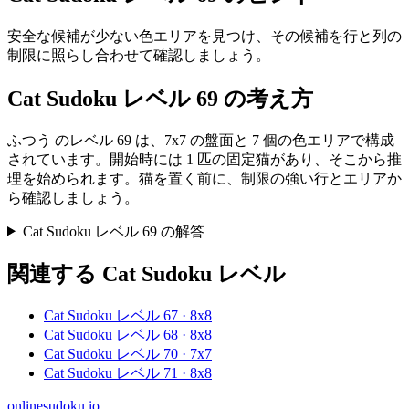
安全な候補が少ない色エリアを見つけ、その候補を行と列の
制限に照らし合わせて確認しましょう。
Cat Sudoku レベル 69 の考え方
ふつう のレベル 69 は、7x7 の盤面と 7 個の色エリアで構成
されています。開始時には 1 匹の固定猫があり、そこから推
理を始められます。猫を置く前に、制限の強い行とエリアか
ら確認しましょう。
Cat Sudoku レベル 69 の解答
関連する Cat Sudoku レベル
Cat Sudoku レベル 67 · 8x8
Cat Sudoku レベル 68 · 8x8
Cat Sudoku レベル 70 · 7x7
Cat Sudoku レベル 71 · 8x8
onlinesudoku.io