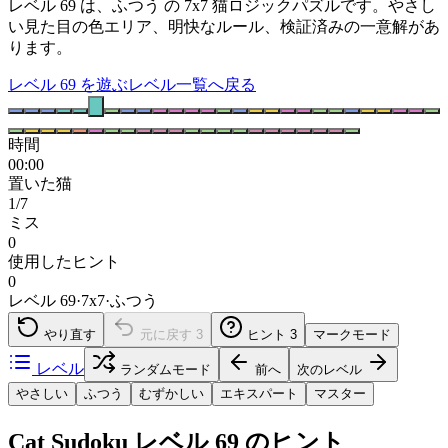
レベル 69 は、ふつう の 7x7 猫ロジックパズルです。やさし
い見た目の色エリア、明快なルール、検証済みの一意解があ
ります。
レベル 69 を遊ぶ
レベル一覧へ戻る
時間
00:00
置いた猫
1/7
ミス
0
使用したヒント
0
レベル 69
·
7
x
7
·
ふつう
やり直す
元に戻す
3
ヒント
3
マークモード
レベル
ランダムモード
前へ
次のレベル
やさしい
ふつう
むずかしい
エキスパート
マスター
Cat Sudoku レベル 69 のヒント