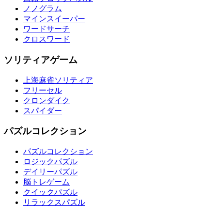
ノノグラム
マインスイーパー
ワードサーチ
クロスワード
ソリティアゲーム
上海麻雀ソリティア
フリーセル
クロンダイク
スパイダー
パズルコレクション
パズルコレクション
ロジックパズル
デイリーパズル
脳トレゲーム
クイックパズル
リラックスパズル