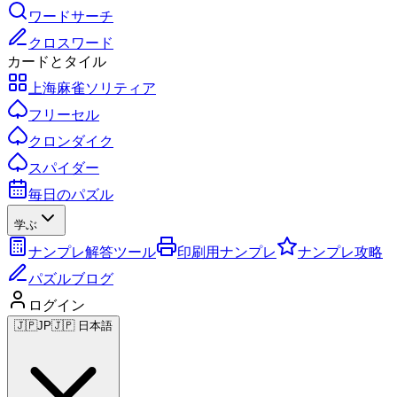
ワードサーチ
クロスワード
カードとタイル
上海麻雀ソリティア
フリーセル
クロンダイク
スパイダー
毎日のパズル
学ぶ
ナンプレ解答ツール
印刷用ナンプレ
ナンプレ攻略
パズルブログ
ログイン
🇯🇵
JP
🇯🇵 日本語