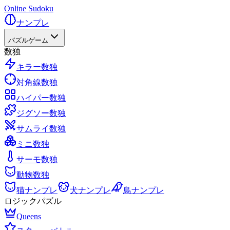
Online Sudoku
ナンプレ
パズルゲーム
数独
キラー数独
対角線数独
ハイパー数独
ジグソー数独
サムライ数独
ミニ数独
サーモ数独
動物数独
猫ナンプレ
犬ナンプレ
鳥ナンプレ
ロジックパズル
Queens