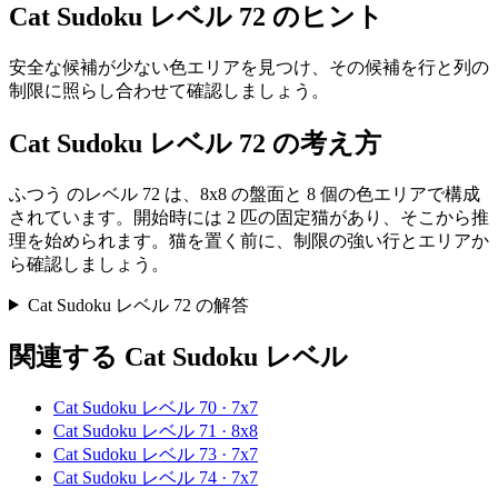
Cat Sudoku レベル 72 のヒント
安全な候補が少ない色エリアを見つけ、その候補を行と列の
制限に照らし合わせて確認しましょう。
Cat Sudoku レベル 72 の考え方
ふつう のレベル 72 は、8x8 の盤面と 8 個の色エリアで構成
されています。開始時には 2 匹の固定猫があり、そこから推
理を始められます。猫を置く前に、制限の強い行とエリアか
ら確認しましょう。
Cat Sudoku レベル 72 の解答
関連する Cat Sudoku レベル
Cat Sudoku レベル 70 · 7x7
Cat Sudoku レベル 71 · 8x8
Cat Sudoku レベル 73 · 7x7
Cat Sudoku レベル 74 · 7x7