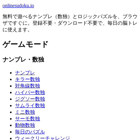
onlinesudoku.io
無料で遊べるナンプレ（数独）とロジックパズルを、ブラウ
ザですぐに。登録不要・ダウンロード不要で、毎日の脳トレ
に使えます。
ゲームモード
ナンプレ・数独
ナンプレ
キラー数独
対角線数独
ハイパー数独
ジグソー数独
サムライ数独
ミニ数独
サーモ数独
動物数独
毎日のパズル
ウィークリーチャレンジ