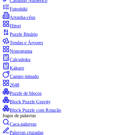
Caminho Numérico
Futoshiki
Arranha-céus
Hitori
Puzzle Binário
Tendas e Árvores
Nonograma
Calcudoku
Kakuro
Campo minado
2048
Puzzle de blocos
Block Puzzle Gravity
Block Puzzle com Rotação
Jogos de palavras
Caça-palavras
Palavras cruzadas