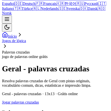
Español
🇩🇪
Deutsch
🇫🇷
Français
🇰🇷
한국어
🇷🇺
Русский
🇮🇹
Italiano
🇹🇷
Türkçe
🇳🇱
Nederlands
🇸🇪
Svenska
🇩🇰
Dansk
🇳🇴
Norsk
Início
Jogos de lógica
Palavras cruzadas
jogo de palavras online grátis
Geral - palavras cruzadas
Resolva palavras cruzadas de Geral com pistas originais,
vocabulário comum, dicas, estatísticas e impressão limpa.
Geral - palavras cruzadas · 13x13 · Grátis online
Jogar palavras cruzadas