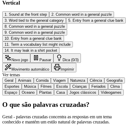
Vertical
1
.
Sound at the front step
2
.
Common word in a general puzzle
3
.
Word tied to the general category
5
.
Entry from a general clue bank
8
.
Common word in a general puzzle
9
.
Common word in a general puzzle
10
.
Entry from a general clue bank
11
.
Term a vocabulary list might include
14
.
It may leak in a shirt pocket
Novo jogo
Pausar
Dica (0/3)
Movimento automático
Imprimir
Ver temas
Geral
Animais
Comida
Viagem
Natureza
Ciência
Geografia
Esportes
Música
Filmes
Escola
Crianças
Feriados
Clima
Espaço
Oceano
Plantas
Casa
Jogos clássicos
Videogames
O que são palavras cruzadas?
Geral - palavras cruzadas concentra as respostas em um tema
conhecido e mantém um estilo natural de palavras cruzadas.