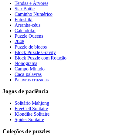
Tendas e Árvores
Star Battle
Caminho Numérico
Futoshiki
Arranha-céus
Calcudoku
Puzzle Queens
2048
Puzzle de blocos
Block Puzzle Gravity
Block Puzzle com Rotação
Nonograma
Campo Minado
Caça-palavras
Palavras cruzadas
Jogos de paciência
Solitário Mahjong
FreeCell Solitaire
Klondike Solitaire
Spider Solitaire
Coleções de puzzles