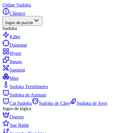
Online Sudoku
Clássico
Jogos de puzzle
Sudoku
Killer
Diagonal
Hyper
Jigsaw
Samurai
Mini
Sudoku Termômetro
Sudoku de Animais
Cat Sudoku
Sudoku de Cães
Sudoku de Aves
Jogos de lógica
Queens
Star Battle