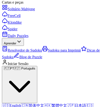
Cartas e peças
Solitário Mahjong
FreeCell
Klondike
Spider
Daily Puzzles
Aprender
Resolvedor de Sudoku
Sudoku para Imprimir
Dicas de
Sudoku
Blog de Puzzle
Iniciar Sessão
🇵🇹
PT
🇵🇹 Português
🇺🇸
English
🇨🇳
简体中文
🇭🇰
繁體中文
🇯🇵
日本語
🇪🇸