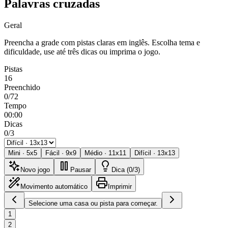
Palavras cruzadas
Geral
Preencha a grade com pistas claras em inglês. Escolha tema e
dificuldade, use até três dicas ou imprima o jogo.
Pistas
16
Preenchido
0/72
Tempo
00:00
Dicas
0/3
Mini
·
5
x
5
Fácil
·
9
x
9
Médio
·
11
x
11
Difícil
·
13
x
13
Novo jogo
Pausar
Dica (0/3)
Movimento automático
Imprimir
Selecione uma casa ou pista para começar.
1
2