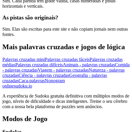
Sim. Cada partida tem grade válida, casas numeradas e pistas
horizontais e verticais.
As pistas são originais?
Sim. Elas são escritas para este site e não copiam jornais nem outras
fontes.
Mais palavras cruzadas e jogos de lógica
Palavras cruzadas mini
Palavras cruzadas fáceis
Palavras cruzadas
médias
Palavras cruzadas difíceis
Animais - palavras cruzadas
Comida
- palavras cruzadas
Viagem - palavras cruzadas
Natureza - palavras
cruzadas
Ciência - palavras cruzadas
Geografia - palavras
cruzadas
Caça-palavras
Nonogram
onlinesudoku.io
A experiência de Sudoku gratuita definitiva com múltiplos modos de
jogo, níveis de dificuldade e dicas inteligentes. Treine o seu cérebro
com a nossa bela plataforma de puzzles sem anúncios.
Modos de Jogo
Sudoku