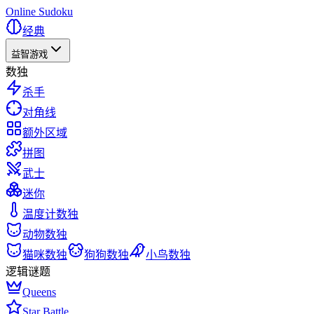
Online Sudoku
经典
益智游戏
数独
杀手
对角线
额外区域
拼图
武士
迷你
温度计数独
动物数独
猫咪数独
狗狗数独
小鸟数独
逻辑谜题
Queens
Star Battle