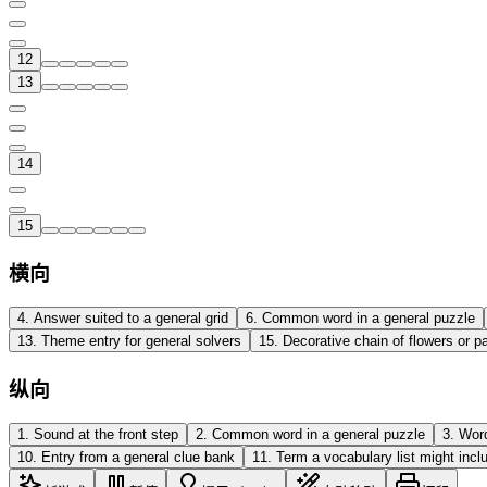
12
13
14
15
横向
4
.
Answer suited to a general grid
6
.
Common word in a general puzzle
13
.
Theme entry for general solvers
15
.
Decorative chain of flowers or p
纵向
1
.
Sound at the front step
2
.
Common word in a general puzzle
3
.
Word
10
.
Entry from a general clue bank
11
.
Term a vocabulary list might incl