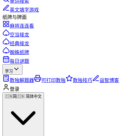
单词搜索
英文填字游戏
纸牌与牌面
麻将连连看
空当接龙
经典接龙
蜘蛛纸牌
每日谜题
学习
数独解题器
可打印数独
数独技巧
益智博客
登录
🇨🇳
简
🇨🇳 简体中文