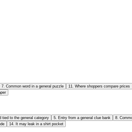
7
.
Common word in a general puzzle
11
.
Where shoppers compare prices
aper
 tied to the general category
5
.
Entry from a general clue bank
8
.
Common
ude
14
.
It may leak in a shirt pocket