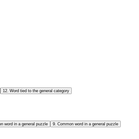
12
.
Word tied to the general category
 word in a general puzzle
9
.
Common word in a general puzzle