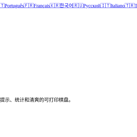
🇹
Português
🇫🇷
Français
🇰🇷
한국어
🇷🇺
Русский
🇮🇹
Italiano
🇹🇷
T
、提示、统计和清爽的可打印棋盘。