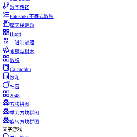
数字路径
Futoshiki 不等式数独
摩天楼谜题
Hitori
二进制谜题
帐篷与树木
数织
Calcudoku
数和
扫雷
2048
方块拼图
重力方块拼图
旋转方块拼图
文字游戏