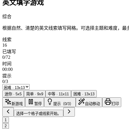
英文填字游戏
综合
根据自然、清楚的英文线索填写网格。可选择主题和难度，最多
线索
16
已填写
0/72
时间
00:00
提示
0/3
迷你
·
5
x
5
简单
·
9
x
9
中等
·
11
x
11
困难
·
13
x
13
新游戏
暂停
提示（0/3）
自动移动
打印
选择一个格子或线索开始。
1
2