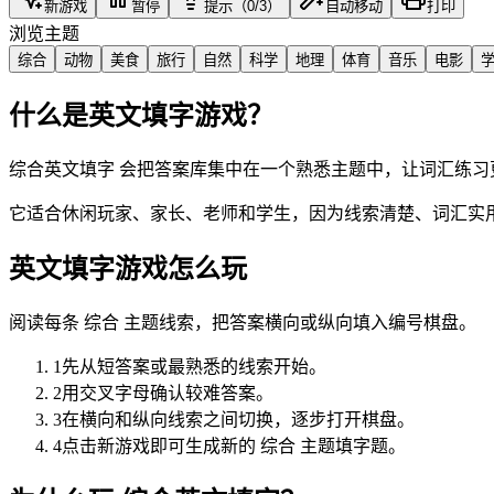
新游戏
暂停
提示（0/3）
自动移动
打印
浏览主题
综合
动物
美食
旅行
自然
科学
地理
体育
音乐
电影
什么是英文填字游戏？
综合英文填字 会把答案库集中在一个熟悉主题中，让词汇练习
它适合休闲玩家、家长、老师和学生，因为线索清楚、词汇实
英文填字游戏怎么玩
阅读每条 综合 主题线索，把答案横向或纵向填入编号棋盘。
1
先从短答案或最熟悉的线索开始。
2
用交叉字母确认较难答案。
3
在横向和纵向线索之间切换，逐步打开棋盘。
4
点击新游戏即可生成新的 综合 主题填字题。