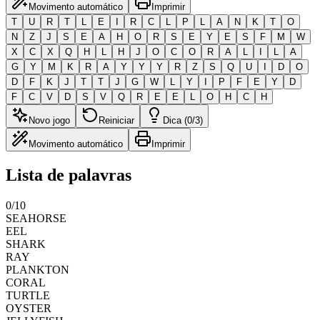
Movimento automático
Imprimir
T
U
R
T
L
E
I
R
C
L
P
L
A
N
K
T
O
N
Z
J
S
E
A
H
O
R
S
E
Y
E
S
F
M
W
X
C
X
Q
H
L
H
J
O
C
O
R
A
L
I
L
A
G
Y
M
K
R
A
Y
Y
Y
R
Z
S
Q
U
I
D
O
D
F
K
J
T
T
J
G
W
L
Y
I
P
F
E
Y
D
F
C
V
D
S
V
Q
R
E
E
L
O
H
C
H
Novo jogo
Reiniciar
Dica (0/3)
Movimento automático
Imprimir
Lista de palavras
0
/
10
SEAHORSE
EEL
SHARK
RAY
PLANKTON
CORAL
TURTLE
OYSTER