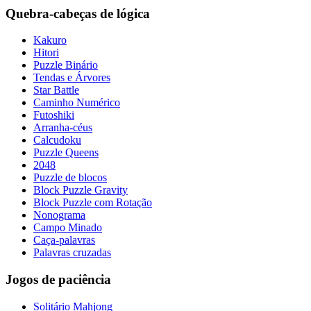
Quebra-cabeças de lógica
Kakuro
Hitori
Puzzle Binário
Tendas e Árvores
Star Battle
Caminho Numérico
Futoshiki
Arranha-céus
Calcudoku
Puzzle Queens
2048
Puzzle de blocos
Block Puzzle Gravity
Block Puzzle com Rotação
Nonograma
Campo Minado
Caça-palavras
Palavras cruzadas
Jogos de paciência
Solitário Mahjong