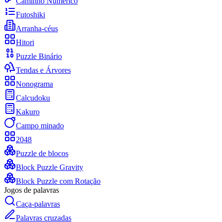
Caminho Numérico
Futoshiki
Arranha-céus
Hitori
Puzzle Binário
Tendas e Árvores
Nonograma
Calcudoku
Kakuro
Campo minado
2048
Puzzle de blocos
Block Puzzle Gravity
Block Puzzle com Rotação
Jogos de palavras
Caça-palavras
Palavras cruzadas