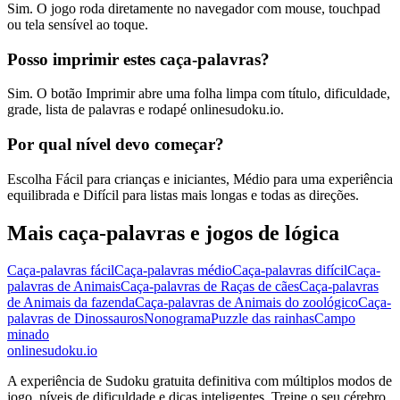
Sim. O jogo roda diretamente no navegador com mouse, touchpad
ou tela sensível ao toque.
Posso imprimir estes caça-palavras?
Sim. O botão Imprimir abre uma folha limpa com título, dificuldade,
grade, lista de palavras e rodapé onlinesudoku.io.
Por qual nível devo começar?
Escolha Fácil para crianças e iniciantes, Médio para uma experiência
equilibrada e Difícil para listas mais longas e todas as direções.
Mais caça-palavras e jogos de lógica
Caça-palavras fácil
Caça-palavras médio
Caça-palavras difícil
Caça-
palavras de Animais
Caça-palavras de Raças de cães
Caça-palavras
de Animais da fazenda
Caça-palavras de Animais do zoológico
Caça-
palavras de Dinossauros
Nonograma
Puzzle das rainhas
Campo
minado
onlinesudoku.io
A experiência de Sudoku gratuita definitiva com múltiplos modos de
jogo, níveis de dificuldade e dicas inteligentes. Treine o seu cérebro