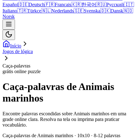
Español
🇩🇪
Deutsch
🇫🇷
Français
🇰🇷
한국어
🇷🇺
Русский
🇮🇹
Italiano
🇹🇷
Türkçe
🇳🇱
Nederlands
🇸🇪
Svenska
🇩🇰
Dansk
🇳🇴
Norsk
Início
Jogos de lógica
Caça-palavras
grátis online puzzle
Caça-palavras de Animais
marinhos
Encontre palavras escondidas sobre Animais marinhos em uma
grade online clara. Resolva na tela ou imprima para praticar
vocabulário.
Caça-palavras de Animais marinhos · 10x10 · 8-12 palavras