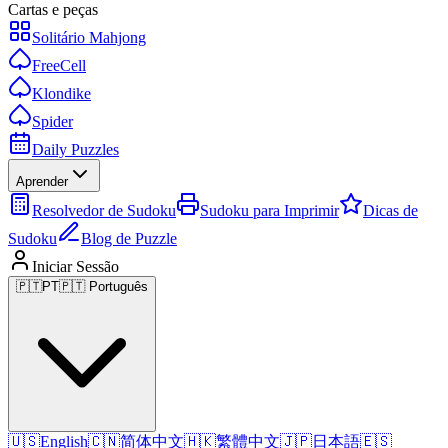
Cartas e peças
Solitário Mahjong
FreeCell
Klondike
Spider
Daily Puzzles
Aprender
Resolvedor de Sudoku
Sudoku para Imprimir
Dicas de
Sudoku
Blog de Puzzle
Iniciar Sessão
🇵🇹
PT
🇵🇹 Português
🇺🇸
English
🇨🇳
简体中文
🇭🇰
繁體中文
🇯🇵
日本語
🇪🇸