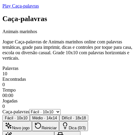
Play Caça-palavras
Caça-palavras
Animais marinhos
Jogue Caça-palavras de Animais marinhos online com palavras
temáticas, grade para imprimir, dicas e controles por toque para casa,
escola ou diversão casual.
Grade 10x10 com palavras horizontais e
verticais.
Palavras
10
Encontradas
0
Tempo
00:00
Jogadas
0
Caça-palavras
Fácil
·
10
x
10
Médio
·
14
x
14
Difícil
·
18
x
18
Novo jogo
Reiniciar
Dica (0/3)