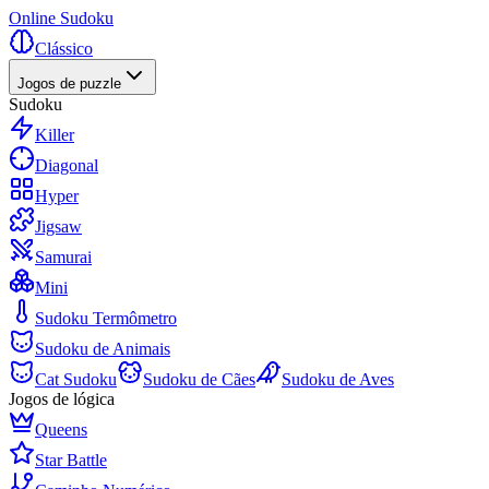
Online Sudoku
Clássico
Jogos de puzzle
Sudoku
Killer
Diagonal
Hyper
Jigsaw
Samurai
Mini
Sudoku Termômetro
Sudoku de Animais
Cat Sudoku
Sudoku de Cães
Sudoku de Aves
Jogos de lógica
Queens
Star Battle