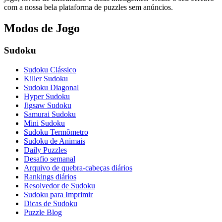
com a nossa bela plataforma de puzzles sem anúncios.
Modos de Jogo
Sudoku
Sudoku Clássico
Killer Sudoku
Sudoku Diagonal
Hyper Sudoku
Jigsaw Sudoku
Samurai Sudoku
Mini Sudoku
Sudoku Termômetro
Sudoku de Animais
Daily Puzzles
Desafio semanal
Arquivo de quebra-cabeças diários
Rankings diários
Resolvedor de Sudoku
Sudoku para Imprimir
Dicas de Sudoku
Puzzle Blog