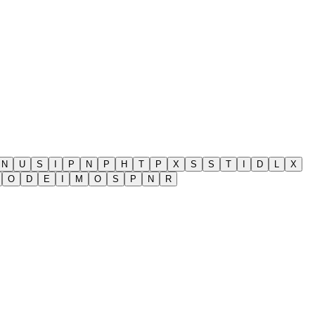
N
U
S
I
P
N
P
H
T
P
X
S
S
T
I
D
L
X
O
D
E
I
M
O
S
P
N
R