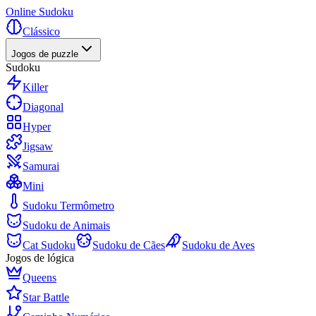
Online Sudoku
Clássico
Jogos de puzzle
Sudoku
Killer
Diagonal
Hyper
Jigsaw
Samurai
Mini
Sudoku Termômetro
Sudoku de Animais
Cat Sudoku
Sudoku de Cães
Sudoku de Aves
Jogos de lógica
Queens
Star Battle