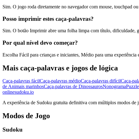
Sim. O jogo roda diretamente no navegador com mouse, touchpad ou t
Posso imprimir estes caça-palavras?
Sim. O botão Imprimir abre uma folha limpa com título, dificuldade, g
Por qual nível devo começar?
Escolha Fácil para crianças e iniciantes, Médio para uma experiência eq
Mais caça-palavras e jogos de lógica
Caça-palavras fácil
Caça-palavras médio
Caça-palavras difícil
Caça-pal
de Animais marinhos
Caça-palavras de Dinossauros
Nonograma
Puzzle
onlinesudoku.io
A experiência de Sudoku gratuita definitiva com múltiplos modos de jo
Modos de Jogo
Sudoku