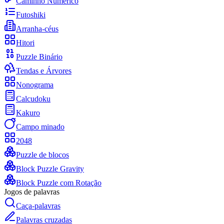
Caminho Numérico
Futoshiki
Arranha-céus
Hitori
Puzzle Binário
Tendas e Árvores
Nonograma
Calcudoku
Kakuro
Campo minado
2048
Puzzle de blocos
Block Puzzle Gravity
Block Puzzle com Rotação
Jogos de palavras
Caça-palavras
Palavras cruzadas