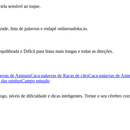
ela sensível ao toque.
rade, lista de palavras e rodapé onlinesudoku.io.
uilibrada e Difícil para listas mais longas e todas as direções.
avras de Animais
Caça-palavras de Raças de cães
Caça-palavras de Anim
 das rainhas
Campo minado
go, níveis de dificuldade e dicas inteligentes. Treine o seu cérebro co