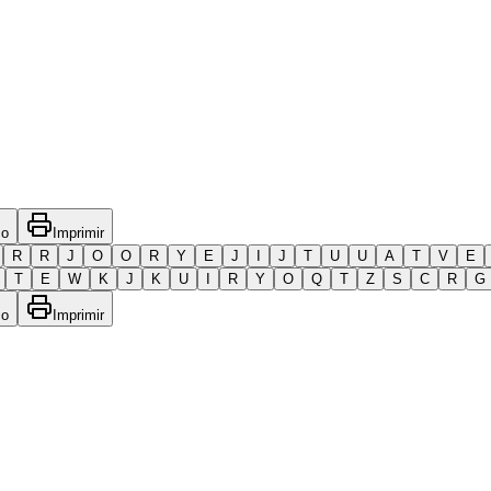
co
Imprimir
R
R
J
O
O
R
Y
E
J
I
J
T
U
U
A
T
V
E
T
E
W
K
J
K
U
I
R
Y
O
Q
T
Z
S
C
R
G
co
Imprimir