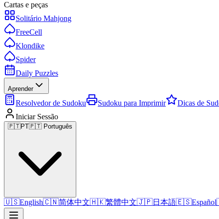
Cartas e peças
Solitário Mahjong
FreeCell
Klondike
Spider
Daily Puzzles
Aprender
Resolvedor de Sudoku
Sudoku para Imprimir
Dicas de Su
Iniciar Sessão
🇵🇹
PT
🇵🇹 Português
🇺🇸
English
🇨🇳
简体中文
🇭🇰
繁體中文
🇯🇵
日本語
🇪🇸
Español