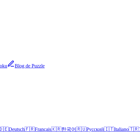
doku
Blog de Puzzle
🇩🇪
Deutsch
🇫🇷
Français
🇰🇷
한국어
🇷🇺
Русский
🇮🇹
Italiano
🇹🇷