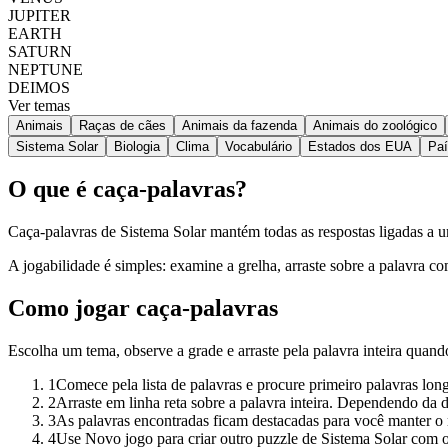
JUPITER
EARTH
SATURN
NEPTUNE
DEIMOS
Ver temas
Animais
Raças de cães
Animais da fazenda
Animais do zoológico
Sistema Solar
Biologia
Clima
Vocabulário
Estados dos EUA
Pa
O que é caça-palavras?
Caça-palavras de Sistema Solar mantém todas as respostas ligadas a um
A jogabilidade é simples: examine a grelha, arraste sobre a palavra c
Como jogar caça-palavras
Escolha um tema, observe a grade e arraste pela palavra inteira quand
1
Comece pela lista de palavras e procure primeiro palavras lon
2
Arraste em linha reta sobre a palavra inteira. Dependendo da di
3
As palavras encontradas ficam destacadas para você manter o 
4
Use Novo jogo para criar outro puzzle de Sistema Solar com