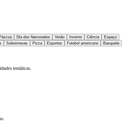
Páscoa
Dia dos Namorados
Verão
Inverno
Ciência
Espaço
s
Sobremesas
Pizza
Esportes
Futebol americano
Basquete
idades temáticas.
io.