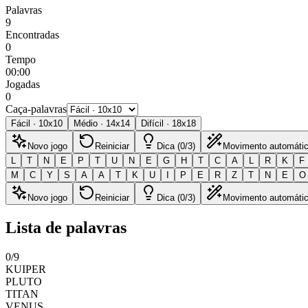
Palavras
9
Encontradas
0
Tempo
00:00
Jogadas
0
Caça-palavras
Fácil
·
10
x
10
Médio
·
14
x
14
Difícil
·
18
x
18
Novo jogo
Reiniciar
Dica (0/3)
Movimento automáti
L
T
N
E
P
T
U
N
E
G
H
T
C
A
L
R
K
F
M
C
Y
S
A
A
T
K
U
I
P
E
R
Z
T
N
E
O
Novo jogo
Reiniciar
Dica (0/3)
Movimento automáti
Lista de palavras
0
/
9
KUIPER
PLUTO
TITAN
VENUS