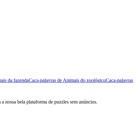
ais da fazenda
Caça-palavras de Animais do zoológico
Caça-palavras
m a nossa bela plataforma de puzzles sem anúncios.