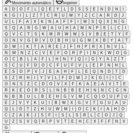
Movimento automático
Imprimir
A
D
O
F
L
Q
E
Y
L
D
S
S
E
N
D
N
I
K
G
I
L
Z
T
C
R
U
W
Y
Z
C
A
R
D
J
U
L
F
A
X
K
N
A
F
F
I
M
S
Q
X
N
G
S
Q
A
R
G
W
A
U
H
A
M
N
P
E
L
C
I
Q
V
C
T
S
K
M
R
W
W
S
V
B
E
T
Y
F
O
N
V
G
R
V
O
B
H
U
G
M
X
B
Y
A
T
D
W
I
K
T
A
R
E
J
F
H
P
R
X
N
V
L
N
W
N
Z
C
V
E
F
O
R
P
I
N
K
W
O
G
O
C
B
L
A
F
L
H
N
Y
Q
I
G
Y
A
Z
T
S
C
U
F
D
O
C
F
U
F
V
L
E
P
N
H
L
E
S
O
P
V
J
E
A
H
F
L
E
Q
N
D
T
D
S
Z
R
H
I
Y
V
L
F
D
W
J
K
G
I
I
C
O
N
S
Z
C
D
O
V
X
F
K
A
E
A
V
T
E
R
K
E
O
R
S
L
N
B
B
E
H
N
N
C
G
N
N
B
B
U
L
B
E
H
G
V
M
C
Q
O
U
P
U
E
J
V
Y
K
U
I
B
W
X
G
V
T
G
U
A
U
Q
L
D
T
Z
H
U
W
M
I
O
C
K
I
A
H
O
C
Z
A
K
J
S
F
I
S
L
S
R
L
C
O
J
Q
U
Z
S
V
Q
R
P
V
T
E
H
C
X
F
F
N
V
G