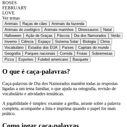
ROSES
FEBRUARY
LOVE
Ver temas
Animais
Raças de cães
Animais da fazenda
Animais do zoológico
Animais marinhos
Dinossauros
Natal
Halloween
Ação de Graças
Páscoa
Dia dos Namorados
Verão
Inverno
Ciência
Espaço
Sistema Solar
Biologia
Clima
Vocabulário
Estados dos EUA
Países
Capitais do mundo
Geografia
Parques nacionais
Comida
Frutas
Sobremesas
Pizza
Esportes
Futebol americano
Basquete
O que é caça-palavras?
Caça-palavras de Dia dos Namorados mantém todas as respostas
ligadas a um tema familiar, o que ajuda na ortografia, revisão de
vocabulário e atividades temáticas.
A jogabilidade é simples: examine a grelha, arraste sobre a palavra
completa, acompanhe a lista e imprima quando o papel for mais
prático.
Como jogar caça-palavras