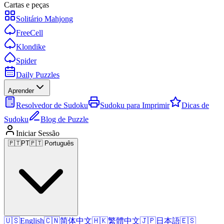
Cartas e peças
Solitário Mahjong
FreeCell
Klondike
Spider
Daily Puzzles
Aprender
Resolvedor de Sudoku
Sudoku para Imprimir
Dicas de
Sudoku
Blog de Puzzle
Iniciar Sessão
🇵🇹
PT
🇵🇹 Português
🇺🇸
English
🇨🇳
简体中文
🇭🇰
繁體中文
🇯🇵
日本語
🇪🇸