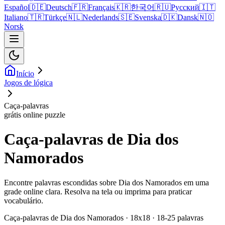
Español
🇩🇪
Deutsch
🇫🇷
Français
🇰🇷
한국어
🇷🇺
Русский
🇮🇹
Italiano
🇹🇷
Türkçe
🇳🇱
Nederlands
🇸🇪
Svenska
🇩🇰
Dansk
🇳🇴
Norsk
Início
Jogos de lógica
Caça-palavras
grátis online puzzle
Caça-palavras de Dia dos
Namorados
Encontre palavras escondidas sobre Dia dos Namorados em uma
grade online clara. Resolva na tela ou imprima para praticar
vocabulário.
Caça-palavras de Dia dos Namorados · 18x18 · 18-25 palavras