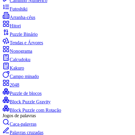
Caminho Numérico
Futoshiki
Arranha-céus
Hitori
Puzzle Binário
Tendas e Árvores
Nonograma
Calcudoku
Kakuro
Campo minado
2048
Puzzle de blocos
Block Puzzle Gravity
Block Puzzle com Rotação
Jogos de palavras
Caça-palavras
Palavras cruzadas