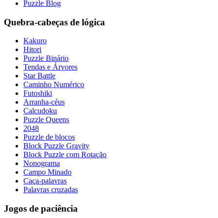
Puzzle Blog
Quebra-cabeças de lógica
Kakuro
Hitori
Puzzle Binário
Tendas e Árvores
Star Battle
Caminho Numérico
Futoshiki
Arranha-céus
Calcudoku
Puzzle Queens
2048
Puzzle de blocos
Block Puzzle Gravity
Block Puzzle com Rotação
Nonograma
Campo Minado
Caça-palavras
Palavras cruzadas
Jogos de paciência