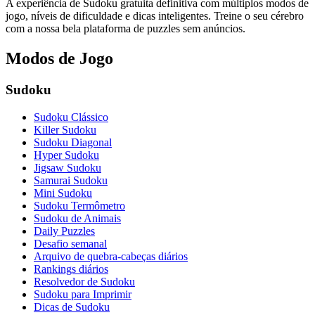
A experiência de Sudoku gratuita definitiva com múltiplos modos de
jogo, níveis de dificuldade e dicas inteligentes. Treine o seu cérebro
com a nossa bela plataforma de puzzles sem anúncios.
Modos de Jogo
Sudoku
Sudoku Clássico
Killer Sudoku
Sudoku Diagonal
Hyper Sudoku
Jigsaw Sudoku
Samurai Sudoku
Mini Sudoku
Sudoku Termômetro
Sudoku de Animais
Daily Puzzles
Desafio semanal
Arquivo de quebra-cabeças diários
Rankings diários
Resolvedor de Sudoku
Sudoku para Imprimir
Dicas de Sudoku