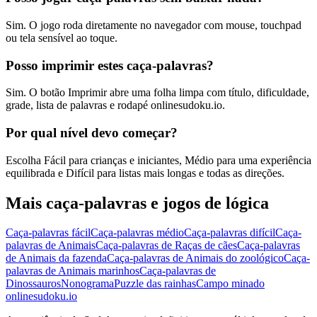
Sim. O jogo roda diretamente no navegador com mouse, touchpad
ou tela sensível ao toque.
Posso imprimir estes caça-palavras?
Sim. O botão Imprimir abre uma folha limpa com título, dificuldade,
grade, lista de palavras e rodapé onlinesudoku.io.
Por qual nível devo começar?
Escolha Fácil para crianças e iniciantes, Médio para uma experiência
equilibrada e Difícil para listas mais longas e todas as direções.
Mais caça-palavras e jogos de lógica
Caça-palavras fácil
Caça-palavras médio
Caça-palavras difícil
Caça-
palavras de Animais
Caça-palavras de Raças de cães
Caça-palavras
de Animais da fazenda
Caça-palavras de Animais do zoológico
Caça-
palavras de Animais marinhos
Caça-palavras de
Dinossauros
Nonograma
Puzzle das rainhas
Campo minado
onlinesudoku.io