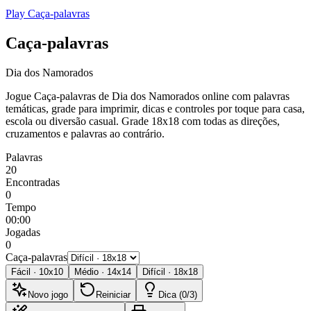
Play Caça-palavras
Caça-palavras
Dia dos Namorados
Jogue Caça-palavras de Dia dos Namorados online com palavras
temáticas, grade para imprimir, dicas e controles por toque para casa,
escola ou diversão casual.
Grade 18x18 com todas as direções,
cruzamentos e palavras ao contrário.
Palavras
20
Encontradas
0
Tempo
00:00
Jogadas
0
Caça-palavras
Fácil
·
10
x
10
Médio
·
14
x
14
Difícil
·
18
x
18
Novo jogo
Reiniciar
Dica (0/3)