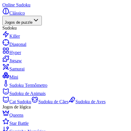
Online Sudoku
Clássico
Jogos de puzzle
Sudoku
Killer
Diagonal
Hyper
Jigsaw
Samurai
Mini
Sudoku Termômetro
Sudoku de Animais
Cat Sudoku
Sudoku de Cães
Sudoku de Aves
Jogos de lógica
Queens
Star Battle