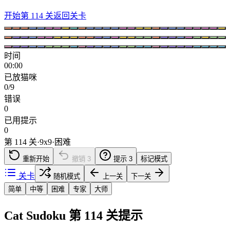
开始第 114 关
返回关卡
时间
00:00
已放猫咪
0/9
错误
0
已用提示
0
第 114 关
·
9
x
9
·
困难
重新开始
撤销
3
提示
3
标记模式
关卡
随机模式
上一关
下一关
简单
中等
困难
专家
大师
Cat Sudoku 第 114 关提示