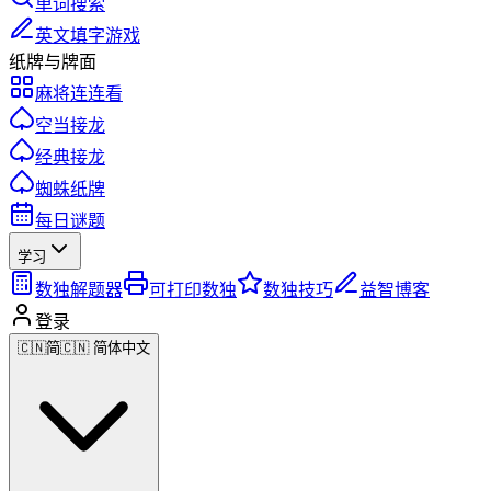
单词搜索
英文填字游戏
纸牌与牌面
麻将连连看
空当接龙
经典接龙
蜘蛛纸牌
每日谜题
学习
数独解题器
可打印数独
数独技巧
益智博客
登录
🇨🇳
简
🇨🇳 简体中文