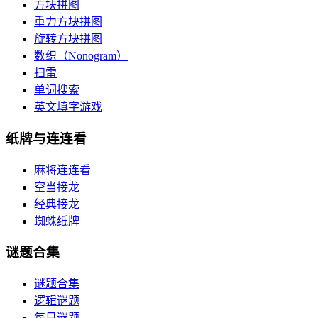
方块拼图
重力方块拼图
旋转方块拼图
数织（Nonogram）
扫雷
单词搜索
英文填字游戏
纸牌与连连看
麻将连连看
空当接龙
经典接龙
蜘蛛纸牌
谜题合集
谜题合集
逻辑谜题
每日谜题