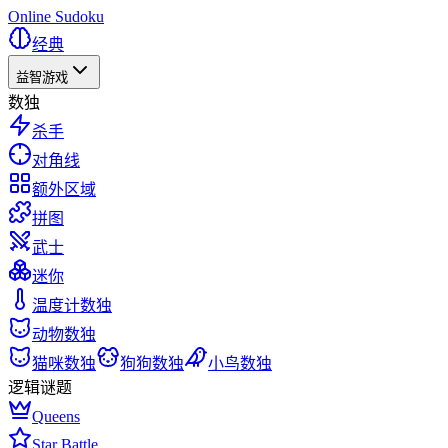
Online Sudoku
经典
益智游戏
数独
杀手
对角线
额外区域
拼图
武士
迷你
温度计数独
动物数独
猫咪数独
狗狗数独
小鸟数独
逻辑谜题
Queens
Star Battle