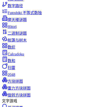
数字路径
Futoshiki 不等式数独
摩天楼谜题
Hitori
二进制谜题
帐篷与树木
数织
Calcudoku
数和
扫雷
2048
方块拼图
重力方块拼图
旋转方块拼图
文字游戏