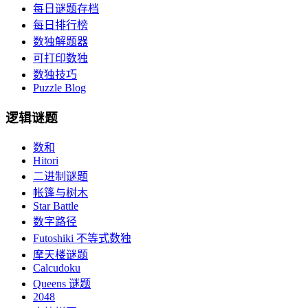
每日谜题存档
每日排行榜
数独解题器
可打印数独
数独技巧
Puzzle Blog
逻辑谜题
数和
Hitori
二进制谜题
帐篷与树木
Star Battle
数字路径
Futoshiki 不等式数独
摩天楼谜题
Calcudoku
Queens 谜题
2048