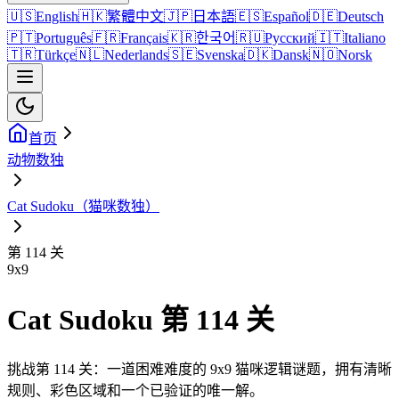
🇺🇸
English
🇭🇰
繁體中文
🇯🇵
日本語
🇪🇸
Español
🇩🇪
Deutsch
🇵🇹
Português
🇫🇷
Français
🇰🇷
한국어
🇷🇺
Русский
🇮🇹
Italiano
🇹🇷
Türkçe
🇳🇱
Nederlands
🇸🇪
Svenska
🇩🇰
Dansk
🇳🇴
Norsk
首页
动物数独
Cat Sudoku（猫咪数独）
第 114 关
9
x
9
Cat Sudoku 第 114 关
挑战第 114 关：一道困难难度的 9x9 猫咪逻辑谜题，拥有清晰
规则、彩色区域和一个已验证的唯一解。