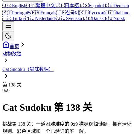
🇺🇸
English
🇭🇰
繁體中文
🇯🇵
日本語
🇪🇸
Español
🇩🇪
Deutsch
🇵🇹
Português
🇫🇷
Français
🇰🇷
한국어
🇷🇺
Русский
🇮🇹
Italiano
🇹🇷
Türkçe
🇳🇱
Nederlands
🇸🇪
Svenska
🇩🇰
Dansk
🇳🇴
Norsk
首页
动物数独
Cat Sudoku（猫咪数独）
第 138 关
9
x
9
Cat Sudoku 第 138 关
挑战第 138 关：一道困难难度的 9x9 猫咪逻辑谜题，拥有清晰
规则、彩色区域和一个已验证的唯一解。