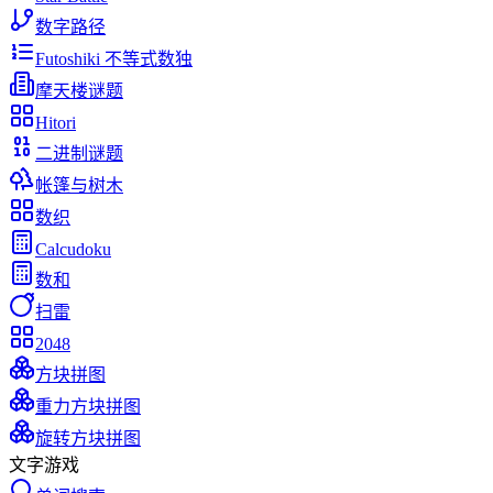
数字路径
Futoshiki 不等式数独
摩天楼谜题
Hitori
二进制谜题
帐篷与树木
数织
Calcudoku
数和
扫雷
2048
方块拼图
重力方块拼图
旋转方块拼图
文字游戏