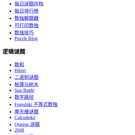
每日谜题存档
每日排行榜
数独解题器
可打印数独
数独技巧
Puzzle Blog
逻辑谜题
数和
Hitori
二进制谜题
帐篷与树木
Star Battle
数字路径
Futoshiki 不等式数独
摩天楼谜题
Calcudoku
Queens 谜题
2048