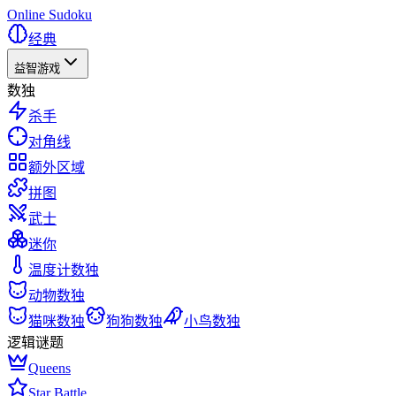
Online Sudoku
经典
益智游戏
数独
杀手
对角线
额外区域
拼图
武士
迷你
温度计数独
动物数独
猫咪数独
狗狗数独
小鸟数独
逻辑谜题
Queens
Star Battle