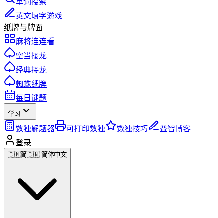
单词搜索
英文填字游戏
纸牌与牌面
麻将连连看
空当接龙
经典接龙
蜘蛛纸牌
每日谜题
学习
数独解题器
可打印数独
数独技巧
益智博客
登录
🇨🇳
简
🇨🇳 简体中文