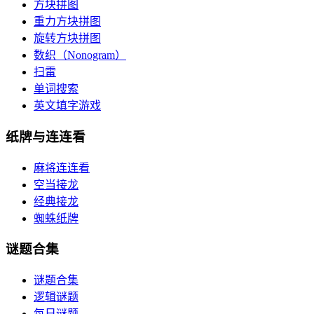
方块拼图
重力方块拼图
旋转方块拼图
数织（Nonogram）
扫雷
单词搜索
英文填字游戏
纸牌与连连看
麻将连连看
空当接龙
经典接龙
蜘蛛纸牌
谜题合集
谜题合集
逻辑谜题
每日谜题