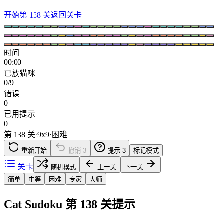
开始第 138 关
返回关卡
时间
00:00
已放猫咪
0/9
错误
0
已用提示
0
第 138 关
·
9
x
9
·
困难
重新开始
撤销
3
提示
3
标记模式
关卡
随机模式
上一关
下一关
简单
中等
困难
专家
大师
Cat Sudoku 第 138 关提示