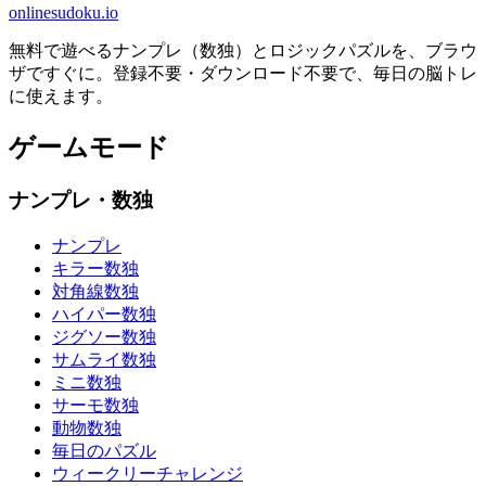
onlinesudoku.io
無料で遊べるナンプレ（数独）とロジックパズルを、ブラウ
ザですぐに。登録不要・ダウンロード不要で、毎日の脳トレ
に使えます。
ゲームモード
ナンプレ・数独
ナンプレ
キラー数独
対角線数独
ハイパー数独
ジグソー数独
サムライ数独
ミニ数独
サーモ数独
動物数独
毎日のパズル
ウィークリーチャレンジ