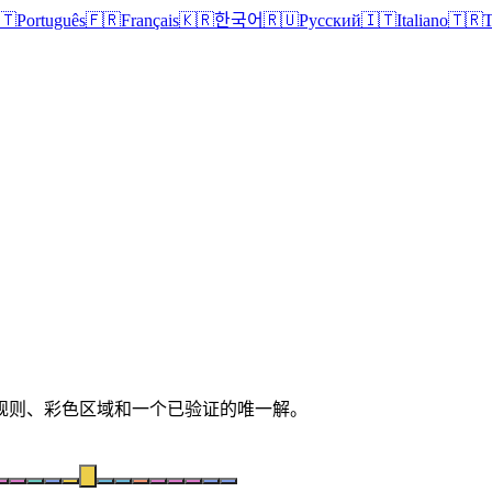
🇹
Português
🇫🇷
Français
🇰🇷
한국어
🇷🇺
Русский
🇮🇹
Italiano
🇹🇷
T
清晰规则、彩色区域和一个已验证的唯一解。