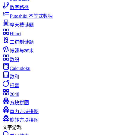
数字路径
Futoshiki 不等式数独
摩天楼谜题
Hitori
二进制谜题
帐篷与树木
数织
Calcudoku
数和
扫雷
2048
方块拼图
重力方块拼图
旋转方块拼图
文字游戏