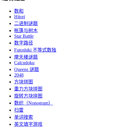
数和
Hitori
二进制谜题
帐篷与树木
Star Battle
数字路径
Futoshiki 不等式数独
摩天楼谜题
Calcudoku
Queens 谜题
2048
方块拼图
重力方块拼图
旋转方块拼图
数织（Nonogram）
扫雷
单词搜索
英文填字游戏