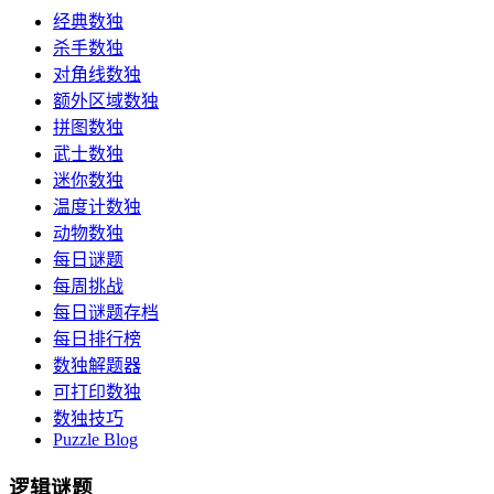
经典数独
杀手数独
对角线数独
额外区域数独
拼图数独
武士数独
迷你数独
温度计数独
动物数独
每日谜题
每周挑战
每日谜题存档
每日排行榜
数独解题器
可打印数独
数独技巧
Puzzle Blog
逻辑谜题