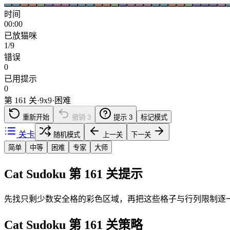
时间
00:00
已放猫咪
1/9
错误
0
已用提示
0
第 161 关
·
9
x
9
·
困难
重新开始
撤销
3
提示
3
标记模式
关卡
随机模式
上一关
下一关
简单
中等
困难
专家
大师
Cat Sudoku 第 161 关提示
先找只剩少数安全格的彩色区域，再把这些格子与行列限制逐
Cat Sudoku 第 161 关策略