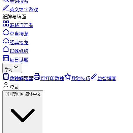
单词搜索
英文填字游戏
纸牌与牌面
麻将连连看
空当接龙
经典接龙
蜘蛛纸牌
每日谜题
学习
数独解题器
可打印数独
数独技巧
益智博客
登录
🇨🇳
简
🇨🇳 简体中文