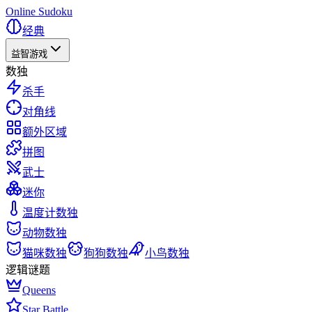
Online Sudoku
经典
益智游戏
数独
杀手
对角线
额外区域
拼图
武士
迷你
温度计数独
动物数独
猫咪数独
狗狗数独
小鸟数独
逻辑谜题
Queens
Star Battle