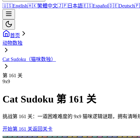
🇺🇸
English
🇭🇰
繁體中文
🇯🇵
日本語
🇪🇸
Español
🇩🇪
Deutsch
🇵
首页
动物数独
Cat Sudoku（猫咪数独）
第 161 关
9
x
9
Cat Sudoku 第 161 关
挑战第 161 关：一道困难难度的 9x9 猫咪逻辑谜题，拥有
开始第 161 关
返回关卡