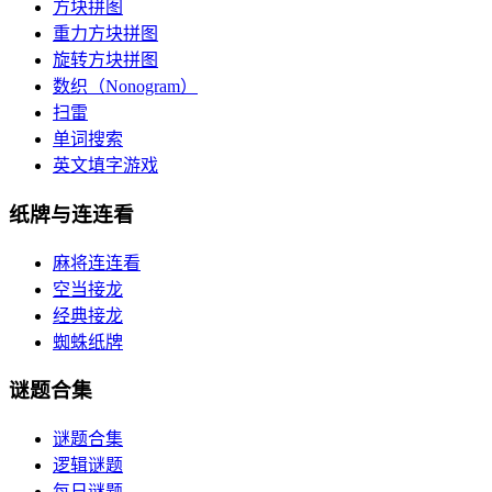
方块拼图
重力方块拼图
旋转方块拼图
数织（Nonogram）
扫雷
单词搜索
英文填字游戏
纸牌与连连看
麻将连连看
空当接龙
经典接龙
蜘蛛纸牌
谜题合集
谜题合集
逻辑谜题
每日谜题