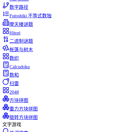
数字路径
Futoshiki 不等式数独
摩天楼谜题
Hitori
二进制谜题
帐篷与树木
数织
Calcudoku
数和
扫雷
2048
方块拼图
重力方块拼图
旋转方块拼图
文字游戏