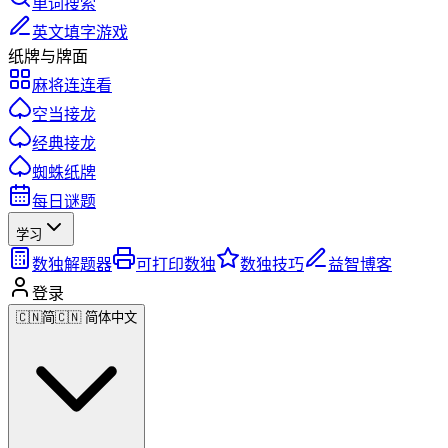
单词搜索
英文填字游戏
纸牌与牌面
麻将连连看
空当接龙
经典接龙
蜘蛛纸牌
每日谜题
学习
数独解题器
可打印数独
数独技巧
益智博客
登录
🇨🇳
简
🇨🇳 简体中文