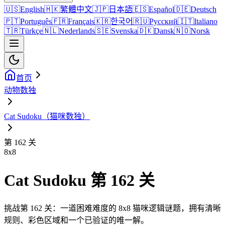
🇺🇸
English
🇭🇰
繁體中文
🇯🇵
日本語
🇪🇸
Español
🇩🇪
Deutsch
🇵🇹
Português
🇫🇷
Français
🇰🇷
한국어
🇷🇺
Русский
🇮🇹
Italiano
🇹🇷
Türkçe
🇳🇱
Nederlands
🇸🇪
Svenska
🇩🇰
Dansk
🇳🇴
Norsk
首页
动物数独
Cat Sudoku（猫咪数独）
第 162 关
8
x
8
Cat Sudoku 第 162 关
挑战第 162 关：一道困难难度的 8x8 猫咪逻辑谜题，拥有清晰
规则、彩色区域和一个已验证的唯一解。