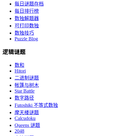
每日谜题存档
每日排行榜
数独解题器
可打印数独
数独技巧
Puzzle Blog
逻辑谜题
数和
Hitori
二进制谜题
帐篷与树木
Star Battle
数字路径
Futoshiki 不等式数独
摩天楼谜题
Calcudoku
Queens 谜题
2048