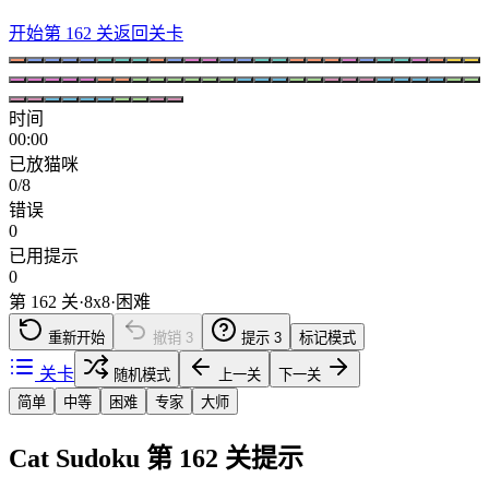
开始第 162 关
返回关卡
时间
00:00
已放猫咪
0/8
错误
0
已用提示
0
第 162 关
·
8
x
8
·
困难
重新开始
撤销
3
提示
3
标记模式
关卡
随机模式
上一关
下一关
简单
中等
困难
专家
大师
Cat Sudoku 第 162 关提示