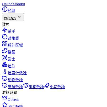
Online Sudoku
经典
益智游戏
数独
杀手
对角线
额外区域
拼图
武士
迷你
温度计数独
动物数独
猫咪数独
狗狗数独
小鸟数独
逻辑谜题
Queens
Star Battle