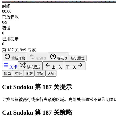
时间
00:00
已放猫咪
0/9
错误
0
已用提示
0
第 187 关
·
9
x
9
·
专家
重新开始
撤销
3
提示
3
标记模式
关卡
随机模式
上一关
下一关
简单
中等
困难
专家
大师
Cat Sudoku 第 187 关提示
寻找那些被两行或多行夹紧的区域。高阶关卡通常不是靠明显
Cat Sudoku 第 187 关策略