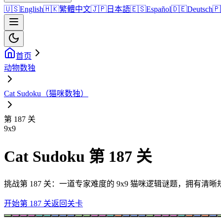
🇺🇸
English
🇭🇰
繁體中文
🇯🇵
日本語
🇪🇸
Español
🇩🇪
Deutsch
🇵
首页
动物数独
Cat Sudoku（猫咪数独）
第 187 关
9
x
9
Cat Sudoku 第 187 关
挑战第 187 关：一道专家难度的 9x9 猫咪逻辑谜题，拥有
开始第 187 关
返回关卡