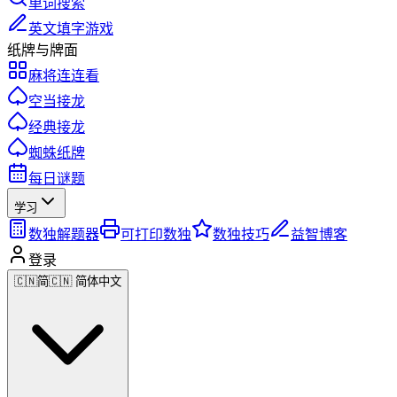
单词搜索
英文填字游戏
纸牌与牌面
麻将连连看
空当接龙
经典接龙
蜘蛛纸牌
每日谜题
学习
数独解题器
可打印数独
数独技巧
益智博客
登录
🇨🇳
简
🇨🇳 简体中文