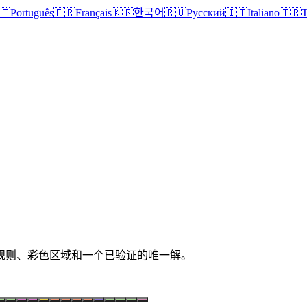
🇹
Português
🇫🇷
Français
🇰🇷
한국어
🇷🇺
Русский
🇮🇹
Italiano
🇹🇷
T
清晰规则、彩色区域和一个已验证的唯一解。