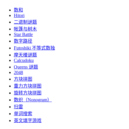
数和
Hitori
二进制谜题
帐篷与树木
Star Battle
数字路径
Futoshiki 不等式数独
摩天楼谜题
Calcudoku
Queens 谜题
2048
方块拼图
重力方块拼图
旋转方块拼图
数织（Nonogram）
扫雷
单词搜索
英文填字游戏