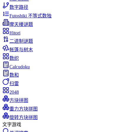
数字路径
Futoshiki 不等式数独
摩天楼谜题
Hitori
二进制谜题
帐篷与树木
数织
Calcudoku
数和
扫雷
2048
方块拼图
重力方块拼图
旋转方块拼图
文字游戏