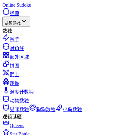
Online Sudoku
经典
益智游戏
数独
杀手
对角线
额外区域
拼图
武士
迷你
温度计数独
动物数独
猫咪数独
狗狗数独
小鸟数独
逻辑谜题
Queens
Star Battle