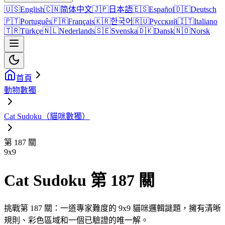
🇺🇸
English
🇨🇳
简体中文
🇯🇵
日本語
🇪🇸
Español
🇩🇪
Deutsch
🇵🇹
Português
🇫🇷
Français
🇰🇷
한국어
🇷🇺
Русский
🇮🇹
Italiano
🇹🇷
Türkçe
🇳🇱
Nederlands
🇸🇪
Svenska
🇩🇰
Dansk
🇳🇴
Norsk
首頁
動物數獨
Cat Sudoku（貓咪數獨）
第 187 關
9
x
9
Cat Sudoku 第 187 關
挑戰第 187 關：一道專家難度的 9x9 貓咪邏輯謎題，擁有清晰
規則、彩色區域和一個已驗證的唯一解。