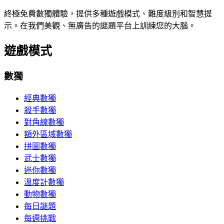
終極免費數獨體驗，提供多種遊戲模式、難度級別和智慧提
示。在我們美觀、無廣告的謎題平台上訓練您的大腦。
遊戲模式
數獨
經典數獨
殺手數獨
對角線數獨
額外區域數獨
拼圖數獨
武士數獨
迷你數獨
溫度計數獨
動物數獨
每日謎題
每週挑戰