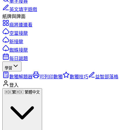
單字搜尋
英文填字遊戲
紙牌與牌面
麻將連連看
空當接龍
新接龍
蜘蛛接龍
每日謎題
學習
數獨解題器
可列印數獨
數獨技巧
益智部落格
登入
🇭🇰
繁
🇭🇰 繁體中文