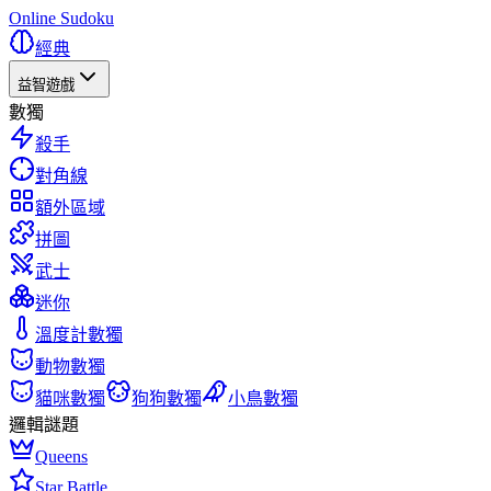
Online Sudoku
經典
益智遊戲
數獨
殺手
對角線
額外區域
拼圖
武士
迷你
溫度計數獨
動物數獨
貓咪數獨
狗狗數獨
小鳥數獨
邏輯謎題
Queens
Star Battle