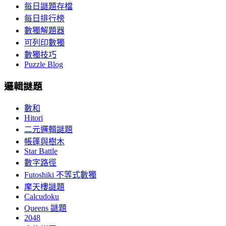
每日謎題存檔
每日排行榜
數獨解題器
可列印數獨
數獨技巧
Puzzle Blog
邏輯謎題
數和
Hitori
二元邏輯謎題
帳篷與樹木
Star Battle
數字路徑
Futoshiki 不等式數獨
摩天樓謎題
Calcudoku
Queens 謎題
2048