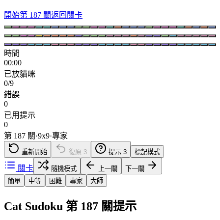
開始第 187 關
返回關卡
時間
00:00
已放貓咪
0/9
錯誤
0
已用提示
0
第 187 關
·
9
x
9
·
專家
重新開始
復原
3
提示
3
標記模式
關卡
隨機模式
上一關
下一關
簡單
中等
困難
專家
大師
Cat Sudoku 第 187 關提示