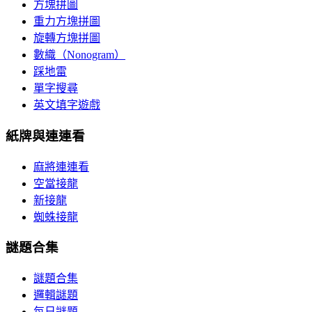
方塊拼圖
重力方塊拼圖
旋轉方塊拼圖
數織（Nonogram）
踩地雷
單字搜尋
英文填字遊戲
紙牌與連連看
麻將連連看
空當接龍
新接龍
蜘蛛接龍
謎題合集
謎題合集
邏輯謎題
每日謎題