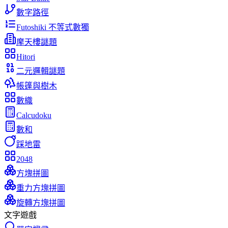
數字路徑
Futoshiki 不等式數獨
摩天樓謎題
Hitori
二元邏輯謎題
帳篷與樹木
數織
Calcudoku
數和
踩地雷
2048
方塊拼圖
重力方塊拼圖
旋轉方塊拼圖
文字遊戲