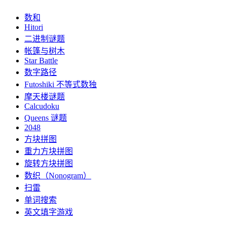
数和
Hitori
二进制谜题
帐篷与树木
Star Battle
数字路径
Futoshiki 不等式数独
摩天楼谜题
Calcudoku
Queens 谜题
2048
方块拼图
重力方块拼图
旋转方块拼图
数织（Nonogram）
扫雷
单词搜索
英文填字游戏