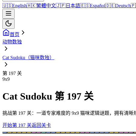
🇺🇸
English
🇭🇰
繁體中文
🇯🇵
日本語
🇪🇸
Español
🇩🇪
Deutsch
🇵
首页
动物数独
Cat Sudoku（猫咪数独）
第 197 关
9
x
9
Cat Sudoku 第 197 关
挑战第 197 关：一道专家难度的 9x9 猫咪逻辑谜题，拥有
开始第 197 关
返回关卡