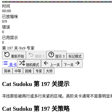
时间
00:00
已放猫咪
0/9
错误
0
已用提示
0
第 197 关
·
9
x
9
·
专家
重新开始
撤销
3
提示
3
标记模式
关卡
随机模式
上一关
下一关
简单
中等
困难
专家
大师
Cat Sudoku 第 197 关提示
寻找那些被两行或多行夹紧的区域。高阶关卡通常不是靠明显
Cat Sudoku 第 197 关策略