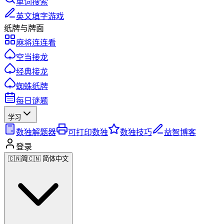
单词搜索
英文填字游戏
纸牌与牌面
麻将连连看
空当接龙
经典接龙
蜘蛛纸牌
每日谜题
学习
数独解题器
可打印数独
数独技巧
益智博客
登录
🇨🇳
简
🇨🇳 简体中文