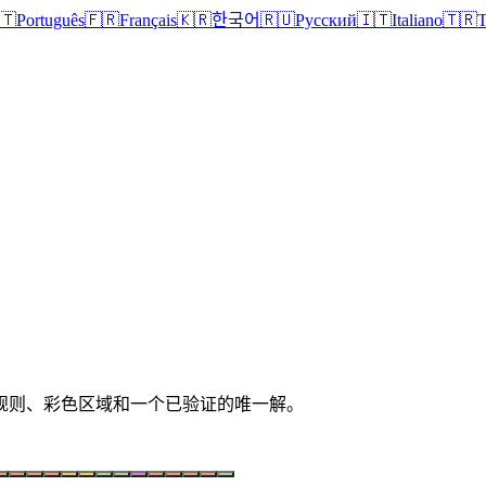
🇹
Português
🇫🇷
Français
🇰🇷
한국어
🇷🇺
Русский
🇮🇹
Italiano
🇹🇷
T
清晰规则、彩色区域和一个已验证的唯一解。