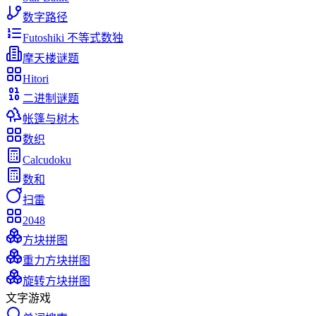
数字路径
Futoshiki 不等式数独
摩天楼谜题
Hitori
二进制谜题
帐篷与树木
数织
Calcudoku
数和
扫雷
2048
方块拼图
重力方块拼图
旋转方块拼图
文字游戏