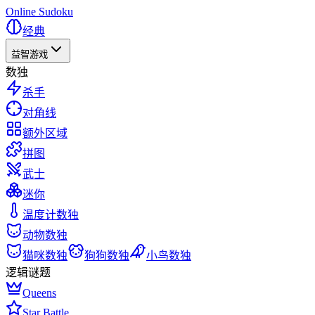
Online Sudoku
经典
益智游戏
数独
杀手
对角线
额外区域
拼图
武士
迷你
温度计数独
动物数独
猫咪数独
狗狗数独
小鸟数独
逻辑谜题
Queens
Star Battle