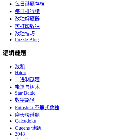
每日谜题存档
每日排行榜
数独解题器
可打印数独
数独技巧
Puzzle Blog
逻辑谜题
数和
Hitori
二进制谜题
帐篷与树木
Star Battle
数字路径
Futoshiki 不等式数独
摩天楼谜题
Calcudoku
Queens 谜题
2048