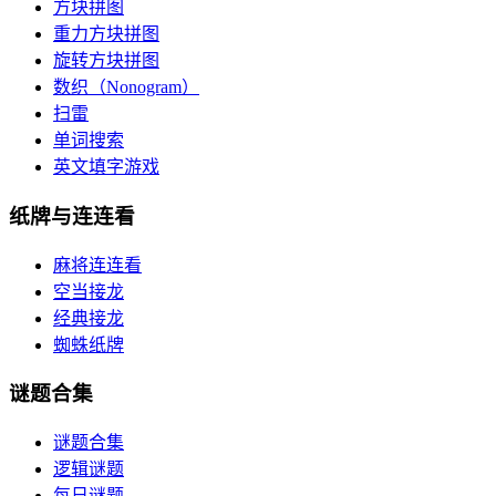
方块拼图
重力方块拼图
旋转方块拼图
数织（Nonogram）
扫雷
单词搜索
英文填字游戏
纸牌与连连看
麻将连连看
空当接龙
经典接龙
蜘蛛纸牌
谜题合集
谜题合集
逻辑谜题
每日谜题