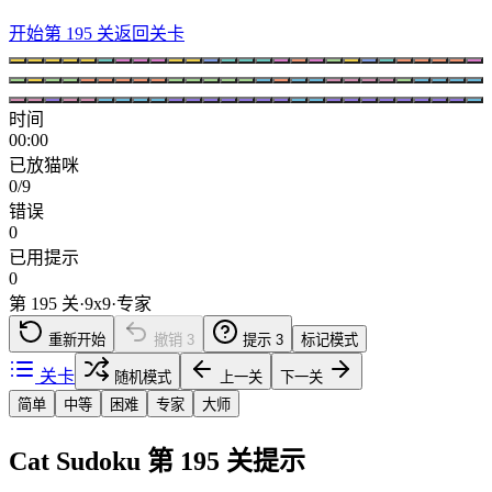
开始第 195 关
返回关卡
时间
00:00
已放猫咪
0/9
错误
0
已用提示
0
第 195 关
·
9
x
9
·
专家
重新开始
撤销
3
提示
3
标记模式
关卡
随机模式
上一关
下一关
简单
中等
困难
专家
大师
Cat Sudoku 第 195 关提示