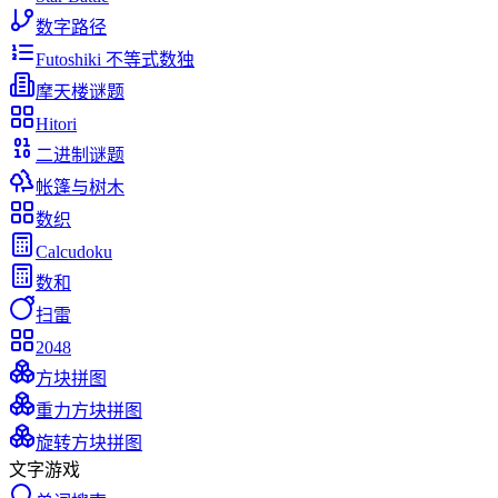
数字路径
Futoshiki 不等式数独
摩天楼谜题
Hitori
二进制谜题
帐篷与树木
数织
Calcudoku
数和
扫雷
2048
方块拼图
重力方块拼图
旋转方块拼图
文字游戏