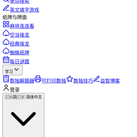
单词搜索
英文填字游戏
纸牌与牌面
麻将连连看
空当接龙
经典接龙
蜘蛛纸牌
每日谜题
学习
数独解题器
可打印数独
数独技巧
益智博客
登录
🇨🇳
简
🇨🇳 简体中文