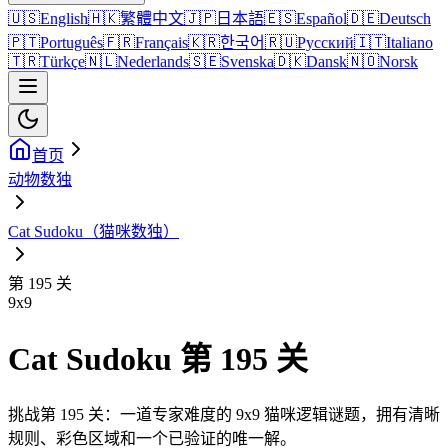
🇺🇸
English
🇭🇰
繁體中文
🇯🇵
日本語
🇪🇸
Español
🇩🇪
Deutsch
🇵🇹
Português
🇫🇷
Français
🇰🇷
한국어
🇷🇺
Русский
🇮🇹
Italiano
🇹🇷
Türkçe
🇳🇱
Nederlands
🇸🇪
Svenska
🇩🇰
Dansk
🇳🇴
Norsk
首页
动物数独
Cat Sudoku（猫咪数独）
第 195 关
9
x
9
Cat Sudoku 第 195 关
挑战第 195 关：一道专家难度的 9x9 猫咪逻辑谜题，拥有清晰
规则、彩色区域和一个已验证的唯一解。