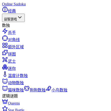
Online Sudoku
经典
益智游戏
数独
杀手
对角线
额外区域
拼图
武士
迷你
温度计数独
动物数独
猫咪数独
狗狗数独
小鸟数独
逻辑谜题
Queens
Star Battle