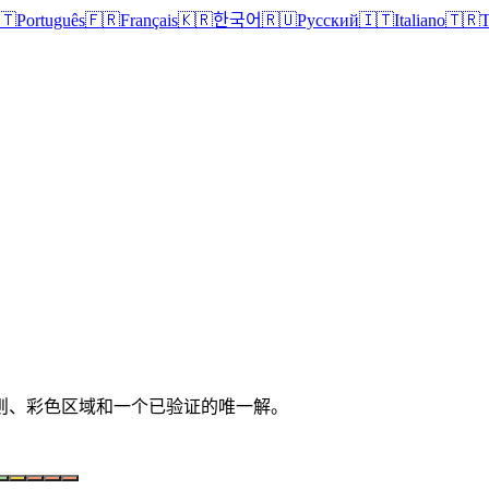
🇹
Português
🇫🇷
Français
🇰🇷
한국어
🇷🇺
Русский
🇮🇹
Italiano
🇹🇷
T
晰规则、彩色区域和一个已验证的唯一解。