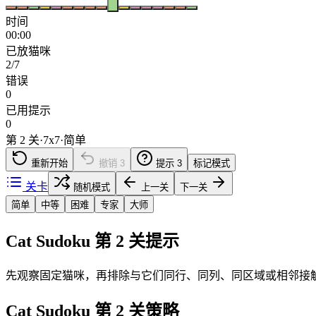
时间
00:00
已放猫咪
2/7
错误
0
已用提示
0
第 2 关
·
7
x
7
·
简单
重新开始
撤销
3
提示
3
标记模式
关卡
随机模式
上一关
下一关
简单
中等
困难
专家
大师
Cat Sudoku 第 2 关提示
先观察固定猫咪，再排除与它们同行、同列、同区域或相邻接
Cat Sudoku 第 2 关策略