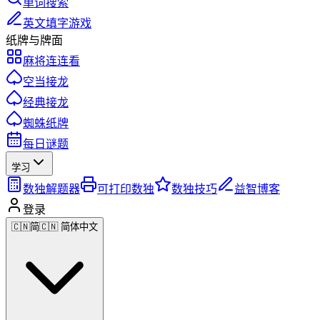
单词搜索
英文填字游戏
纸牌与牌面
麻将连连看
空当接龙
经典接龙
蜘蛛纸牌
每日谜题
学习
数独解题器
可打印数独
数独技巧
益智博客
登录
🇨🇳
简
🇨🇳 简体中文