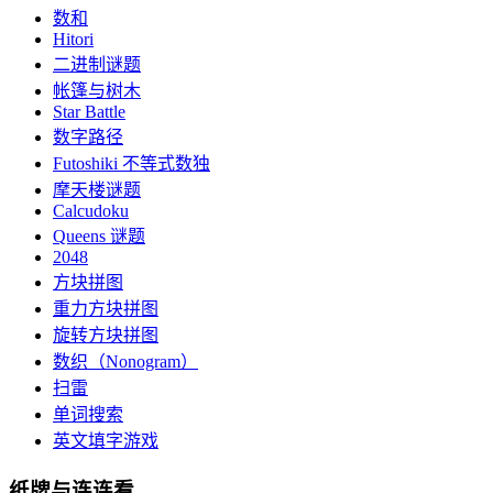
数和
Hitori
二进制谜题
帐篷与树木
Star Battle
数字路径
Futoshiki 不等式数独
摩天楼谜题
Calcudoku
Queens 谜题
2048
方块拼图
重力方块拼图
旋转方块拼图
数织（Nonogram）
扫雷
单词搜索
英文填字游戏
纸牌与连连看