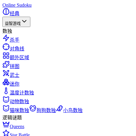
Online Sudoku
经典
益智游戏
数独
杀手
对角线
额外区域
拼图
武士
迷你
温度计数独
动物数独
猫咪数独
狗狗数独
小鸟数独
逻辑谜题
Queens
Star Battle