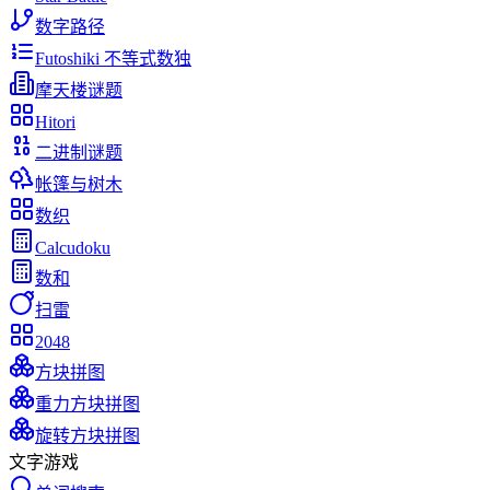
数字路径
Futoshiki 不等式数独
摩天楼谜题
Hitori
二进制谜题
帐篷与树木
数织
Calcudoku
数和
扫雷
2048
方块拼图
重力方块拼图
旋转方块拼图
文字游戏