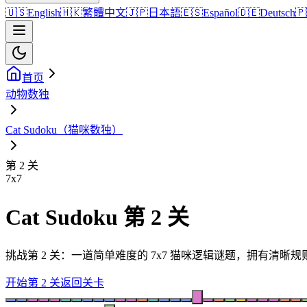
🇺🇸
English
🇭🇰
繁體中文
🇯🇵
日本語
🇪🇸
Español
🇩🇪
Deutsch
🇵
首页
动物数独
Cat Sudoku（猫咪数独）
第 2 关
7
x
7
Cat Sudoku 第 2 关
挑战第 2 关：一道简单难度的 7x7 猫咪逻辑谜题，拥有清
开始第 2 关
返回关卡