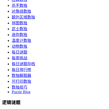
杀手数独
对角线数独
额外区域数独
拼图数独
武士数独
迷你数独
温度计数独
动物数独
每日谜题
每周挑战
每日谜题存档
每日排行榜
数独解题器
可打印数独
数独技巧
Puzzle Blog
逻辑谜题