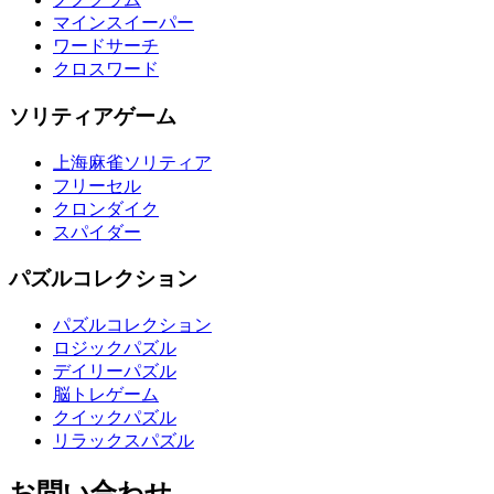
マインスイーパー
ワードサーチ
クロスワード
ソリティアゲーム
上海麻雀ソリティア
フリーセル
クロンダイク
スパイダー
パズルコレクション
パズルコレクション
ロジックパズル
デイリーパズル
脳トレゲーム
クイックパズル
リラックスパズル
お問い合わせ