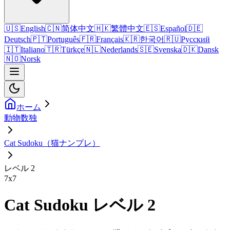
🇺🇸
English
🇨🇳
简体中文
🇭🇰
繁體中文
🇪🇸
Español
🇩🇪
Deutsch
🇵🇹
Português
🇫🇷
Français
🇰🇷
한국어
🇷🇺
Русский
🇮🇹
Italiano
🇹🇷
Türkçe
🇳🇱
Nederlands
🇸🇪
Svenska
🇩🇰
Dansk
🇳🇴
Norsk
ホーム
動物数独
Cat Sudoku（猫ナンプレ）
レベル 2
7
x
7
Cat Sudoku レベル 2