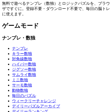
無料で遊べるナンプレ（数独）とロジックパズルを、ブラウ
ザですぐに。登録不要・ダウンロード不要で、毎日の脳トレ
に使えます。
ゲームモード
ナンプレ・数独
ナンプレ
キラー数独
対角線数独
ハイパー数独
ジグソー数独
サムライ数独
ミニ数独
サーモ数独
動物数独
毎日のパズル
ウィークリーチャレンジ
デイリーパズルアーカイブ
デイリーランキング