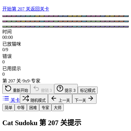
开始第 207 关
返回关卡
时间
00:00
已放猫咪
0/9
错误
0
已用提示
0
第 207 关
·
9
x
9
·
专家
重新开始
撤销
3
提示
3
标记模式
关卡
随机模式
上一关
下一关
简单
中等
困难
专家
大师
Cat Sudoku 第 207 关提示