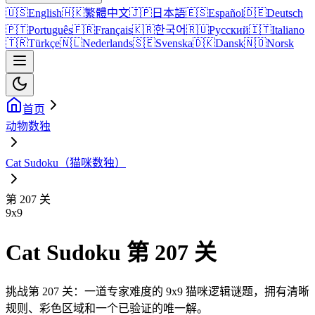
🇺🇸
English
🇭🇰
繁體中文
🇯🇵
日本語
🇪🇸
Español
🇩🇪
Deutsch
🇵🇹
Português
🇫🇷
Français
🇰🇷
한국어
🇷🇺
Русский
🇮🇹
Italiano
🇹🇷
Türkçe
🇳🇱
Nederlands
🇸🇪
Svenska
🇩🇰
Dansk
🇳🇴
Norsk
首页
动物数独
Cat Sudoku（猫咪数独）
第 207 关
9
x
9
Cat Sudoku 第 207 关
挑战第 207 关：一道专家难度的 9x9 猫咪逻辑谜题，拥有清晰
规则、彩色区域和一个已验证的唯一解。