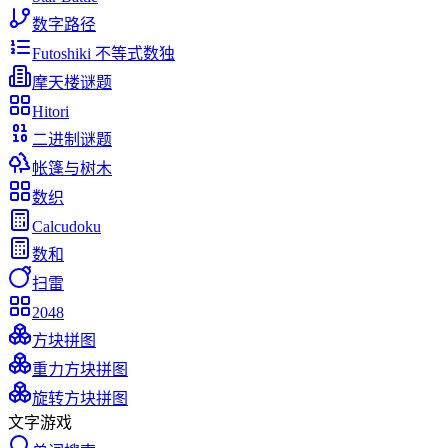
数字路径
Futoshiki 不等式数独
摩天楼谜题
Hitori
二进制谜题
帐篷与树木
数织
Calcudoku
数和
扫雷
2048
方块拼图
重力方块拼图
旋转方块拼图
文字游戏