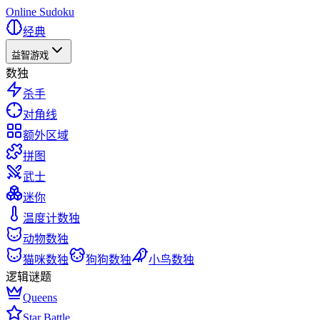
Online Sudoku
经典
益智游戏
数独
杀手
对角线
额外区域
拼图
武士
迷你
温度计数独
动物数独
猫咪数独
狗狗数独
小鸟数独
逻辑谜题
Queens
Star Battle