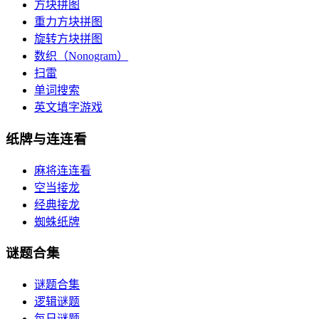
方块拼图
重力方块拼图
旋转方块拼图
数织（Nonogram）
扫雷
单词搜索
英文填字游戏
纸牌与连连看
麻将连连看
空当接龙
经典接龙
蜘蛛纸牌
谜题合集
谜题合集
逻辑谜题
每日谜题