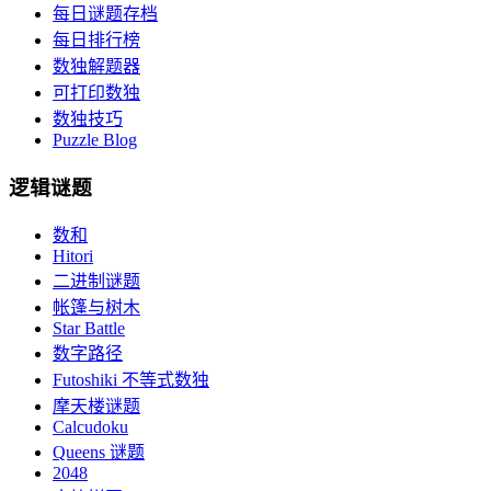
每日谜题存档
每日排行榜
数独解题器
可打印数独
数独技巧
Puzzle Blog
逻辑谜题
数和
Hitori
二进制谜题
帐篷与树木
Star Battle
数字路径
Futoshiki 不等式数独
摩天楼谜题
Calcudoku
Queens 谜题
2048