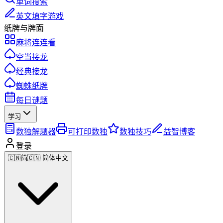
单词搜索
英文填字游戏
纸牌与牌面
麻将连连看
空当接龙
经典接龙
蜘蛛纸牌
每日谜题
学习
数独解题器
可打印数独
数独技巧
益智博客
登录
🇨🇳
简
🇨🇳 简体中文