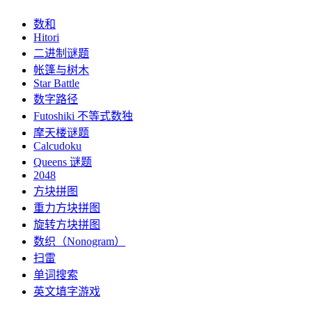
数和
Hitori
二进制谜题
帐篷与树木
Star Battle
数字路径
Futoshiki 不等式数独
摩天楼谜题
Calcudoku
Queens 谜题
2048
方块拼图
重力方块拼图
旋转方块拼图
数织（Nonogram）
扫雷
单词搜索
英文填字游戏