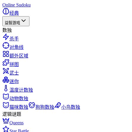
Online Sudoku
经典
益智游戏
数独
杀手
对角线
额外区域
拼图
武士
迷你
温度计数独
动物数独
猫咪数独
狗狗数独
小鸟数独
逻辑谜题
Queens
Star Battle