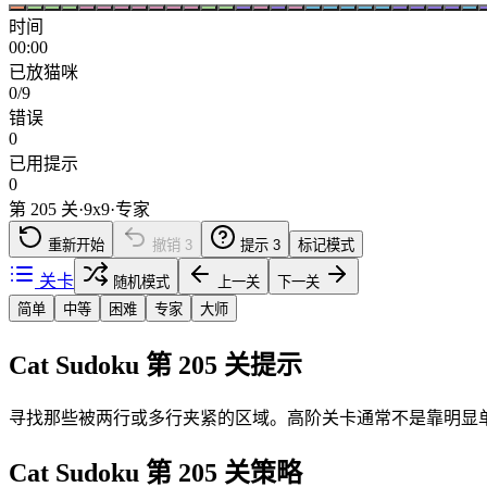
时间
00:00
已放猫咪
0/9
错误
0
已用提示
0
第 205 关
·
9
x
9
·
专家
重新开始
撤销
3
提示
3
标记模式
关卡
随机模式
上一关
下一关
简单
中等
困难
专家
大师
Cat Sudoku 第 205 关提示
寻找那些被两行或多行夹紧的区域。高阶关卡通常不是靠明显
Cat Sudoku 第 205 关策略