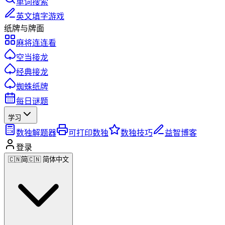
单词搜索
英文填字游戏
纸牌与牌面
麻将连连看
空当接龙
经典接龙
蜘蛛纸牌
每日谜题
学习
数独解题器
可打印数独
数独技巧
益智博客
登录
🇨🇳
简
🇨🇳 简体中文