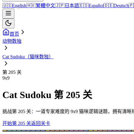
🇺🇸
English
🇭🇰
繁體中文
🇯🇵
日本語
🇪🇸
Español
🇩🇪
Deutsch
🇵
首页
动物数独
Cat Sudoku（猫咪数独）
第 205 关
9
x
9
Cat Sudoku 第 205 关
挑战第 205 关：一道专家难度的 9x9 猫咪逻辑谜题，拥有
开始第 205 关
返回关卡