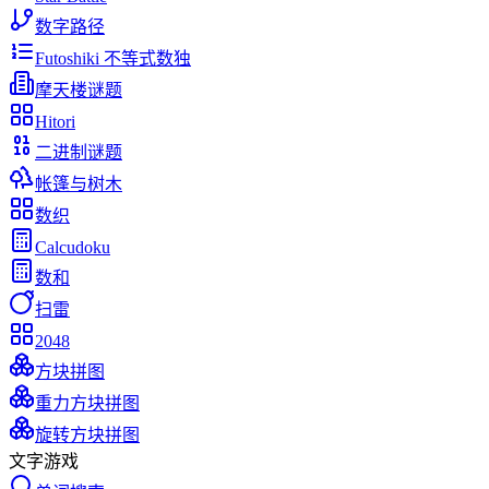
数字路径
Futoshiki 不等式数独
摩天楼谜题
Hitori
二进制谜题
帐篷与树木
数织
Calcudoku
数和
扫雷
2048
方块拼图
重力方块拼图
旋转方块拼图
文字游戏