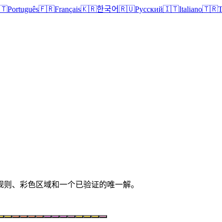
🇹
Português
🇫🇷
Français
🇰🇷
한국어
🇷🇺
Русский
🇮🇹
Italiano
🇹🇷
T
清晰规则、彩色区域和一个已验证的唯一解。