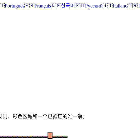
🇹
Português
🇫🇷
Français
🇰🇷
한국어
🇷🇺
Русский
🇮🇹
Italiano
🇹🇷
T
清晰规则、彩色区域和一个已验证的唯一解。