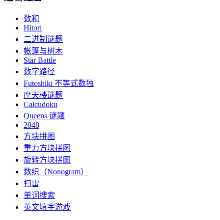
数和
Hitori
二进制谜题
帐篷与树木
Star Battle
数字路径
Futoshiki 不等式数独
摩天楼谜题
Calcudoku
Queens 谜题
2048
方块拼图
重力方块拼图
旋转方块拼图
数织（Nonogram）
扫雷
单词搜索
英文填字游戏