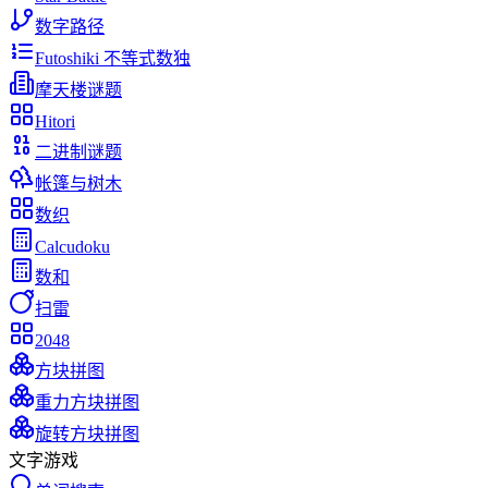
数字路径
Futoshiki 不等式数独
摩天楼谜题
Hitori
二进制谜题
帐篷与树木
数织
Calcudoku
数和
扫雷
2048
方块拼图
重力方块拼图
旋转方块拼图
文字游戏