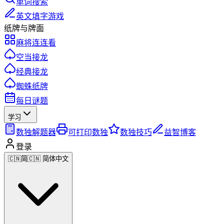
单词搜索
英文填字游戏
纸牌与牌面
麻将连连看
空当接龙
经典接龙
蜘蛛纸牌
每日谜题
学习
数独解题器
可打印数独
数独技巧
益智博客
登录
🇨🇳
简
🇨🇳 简体中文