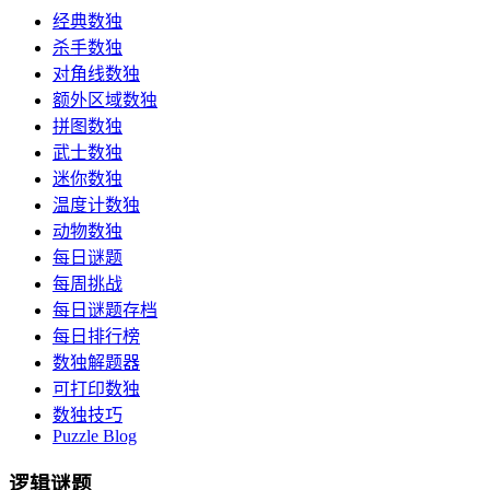
经典数独
杀手数独
对角线数独
额外区域数独
拼图数独
武士数独
迷你数独
温度计数独
动物数独
每日谜题
每周挑战
每日谜题存档
每日排行榜
数独解题器
可打印数独
数独技巧
Puzzle Blog
逻辑谜题