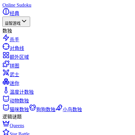
Online Sudoku
经典
益智游戏
数独
杀手
对角线
额外区域
拼图
武士
迷你
温度计数独
动物数独
猫咪数独
狗狗数独
小鸟数独
逻辑谜题
Queens
Star Battle