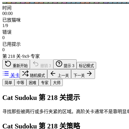
时间
00:00
已放猫咪
1/9
错误
0
已用提示
0
第 218 关
·
9
x
9
·
专家
重新开始
撤销
3
提示
3
标记模式
关卡
随机模式
上一关
下一关
简单
中等
困难
专家
大师
Cat Sudoku 第 218 关提示
寻找那些被两行或多行夹紧的区域。高阶关卡通常不是靠明显
Cat Sudoku 第 218 关策略