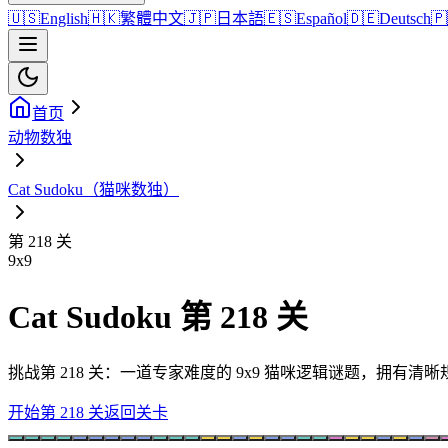
🇺🇸
English
🇭🇰
繁體中文
🇯🇵
日本語
🇪🇸
Español
🇩🇪
Deutsch
🇵
首页
动物数独
Cat Sudoku（猫咪数独）
第 218 关
9
x
9
Cat Sudoku 第 218 关
挑战第 218 关：一道专家难度的 9x9 猫咪逻辑谜题，拥有
开始第 218 关
返回关卡