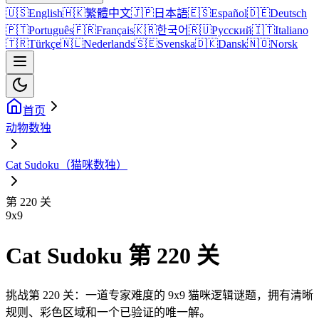
🇺🇸
English
🇭🇰
繁體中文
🇯🇵
日本語
🇪🇸
Español
🇩🇪
Deutsch
🇵🇹
Português
🇫🇷
Français
🇰🇷
한국어
🇷🇺
Русский
🇮🇹
Italiano
🇹🇷
Türkçe
🇳🇱
Nederlands
🇸🇪
Svenska
🇩🇰
Dansk
🇳🇴
Norsk
首页
动物数独
Cat Sudoku（猫咪数独）
第 220 关
9
x
9
Cat Sudoku 第 220 关
挑战第 220 关：一道专家难度的 9x9 猫咪逻辑谜题，拥有清晰
规则、彩色区域和一个已验证的唯一解。