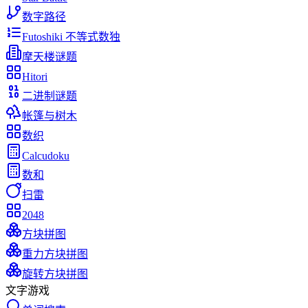
数字路径
Futoshiki 不等式数独
摩天楼谜题
Hitori
二进制谜题
帐篷与树木
数织
Calcudoku
数和
扫雷
2048
方块拼图
重力方块拼图
旋转方块拼图
文字游戏