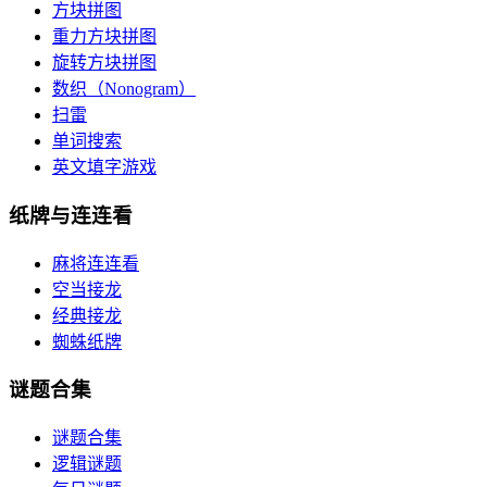
方块拼图
重力方块拼图
旋转方块拼图
数织（Nonogram）
扫雷
单词搜索
英文填字游戏
纸牌与连连看
麻将连连看
空当接龙
经典接龙
蜘蛛纸牌
谜题合集
谜题合集
逻辑谜题