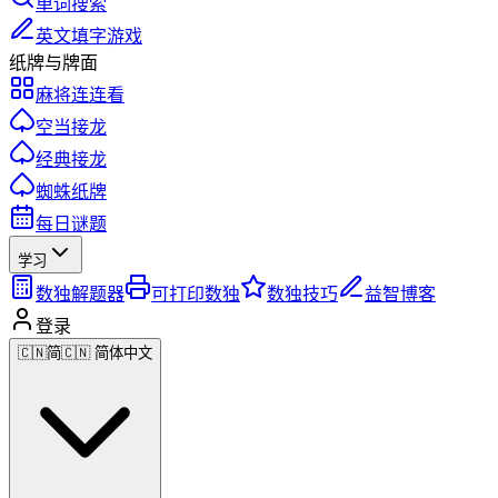
单词搜索
英文填字游戏
纸牌与牌面
麻将连连看
空当接龙
经典接龙
蜘蛛纸牌
每日谜题
学习
数独解题器
可打印数独
数独技巧
益智博客
登录
🇨🇳
简
🇨🇳 简体中文