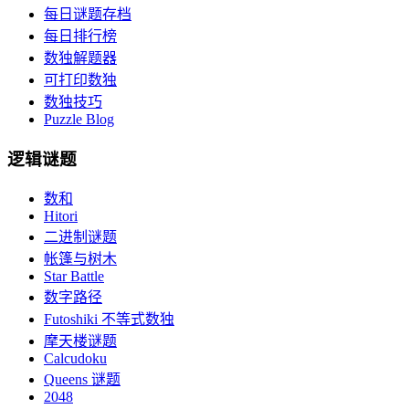
每日谜题存档
每日排行榜
数独解题器
可打印数独
数独技巧
Puzzle Blog
逻辑谜题
数和
Hitori
二进制谜题
帐篷与树木
Star Battle
数字路径
Futoshiki 不等式数独
摩天楼谜题
Calcudoku
Queens 谜题
2048