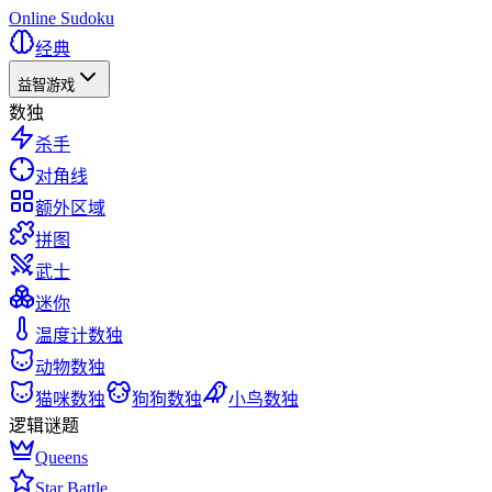
Online Sudoku
经典
益智游戏
数独
杀手
对角线
额外区域
拼图
武士
迷你
温度计数独
动物数独
猫咪数独
狗狗数独
小鸟数独
逻辑谜题
Queens
Star Battle