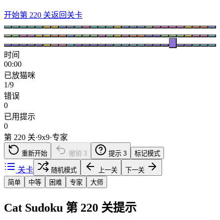
开始第 220 关
返回关卡
时间
00:00
已放猫咪
1/9
错误
0
已用提示
0
第 220 关
·
9
x
9
·
专家
重新开始
撤销
3
提示
3
标记模式
关卡
随机模式
上一关
下一关
简单
中等
困难
专家
大师
Cat Sudoku 第 220 关提示