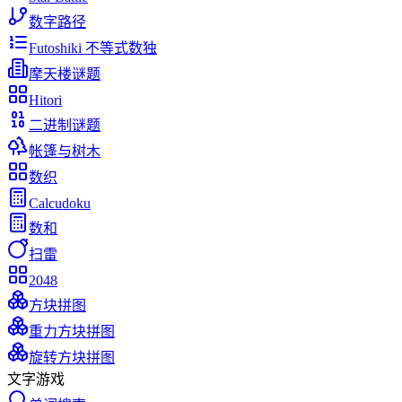
数字路径
Futoshiki 不等式数独
摩天楼谜题
Hitori
二进制谜题
帐篷与树木
数织
Calcudoku
数和
扫雷
2048
方块拼图
重力方块拼图
旋转方块拼图
文字游戏