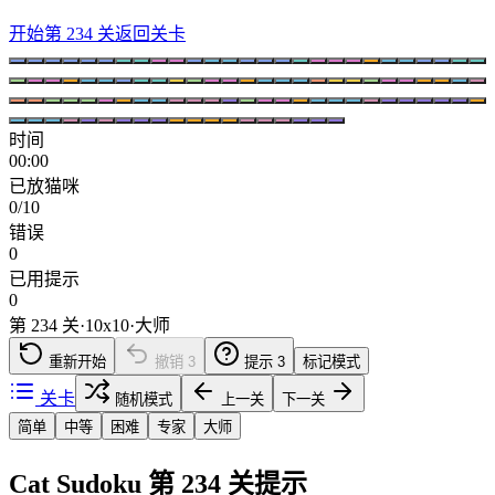
开始第 234 关
返回关卡
时间
00:00
已放猫咪
0/10
错误
0
已用提示
0
第 234 关
·
10
x
10
·
大师
重新开始
撤销
3
提示
3
标记模式
关卡
随机模式
上一关
下一关
简单
中等
困难
专家
大师
Cat Sudoku 第 234 关提示