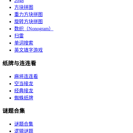
2048
方块拼图
重力方块拼图
旋转方块拼图
数织（Nonogram）
扫雷
单词搜索
英文填字游戏
纸牌与连连看
麻将连连看
空当接龙
经典接龙
蜘蛛纸牌
谜题合集
谜题合集
逻辑谜题