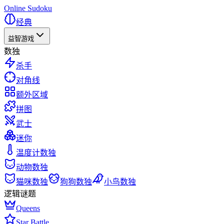
Online Sudoku
经典
益智游戏
数独
杀手
对角线
额外区域
拼图
武士
迷你
温度计数独
动物数独
猫咪数独
狗狗数独
小鸟数独
逻辑谜题
Queens
Star Battle