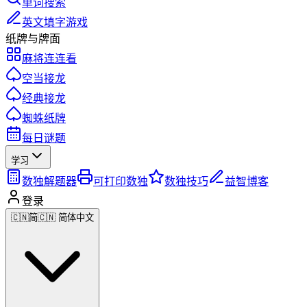
单词搜索
英文填字游戏
纸牌与牌面
麻将连连看
空当接龙
经典接龙
蜘蛛纸牌
每日谜题
学习
数独解题器
可打印数独
数独技巧
益智博客
登录
🇨🇳
简
🇨🇳 简体中文