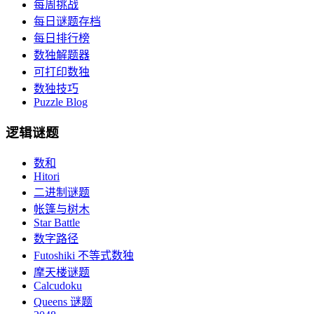
每周挑战
每日谜题存档
每日排行榜
数独解题器
可打印数独
数独技巧
Puzzle Blog
逻辑谜题
数和
Hitori
二进制谜题
帐篷与树木
Star Battle
数字路径
Futoshiki 不等式数独
摩天楼谜题
Calcudoku
Queens 谜题