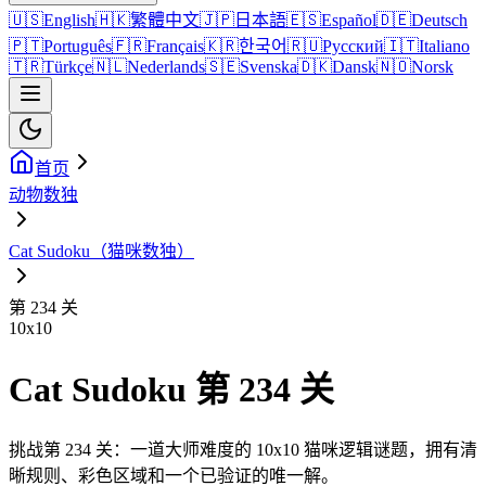
🇺🇸
English
🇭🇰
繁體中文
🇯🇵
日本語
🇪🇸
Español
🇩🇪
Deutsch
🇵🇹
Português
🇫🇷
Français
🇰🇷
한국어
🇷🇺
Русский
🇮🇹
Italiano
🇹🇷
Türkçe
🇳🇱
Nederlands
🇸🇪
Svenska
🇩🇰
Dansk
🇳🇴
Norsk
首页
动物数独
Cat Sudoku（猫咪数独）
第 234 关
10
x
10
Cat Sudoku 第 234 关
挑战第 234 关：一道大师难度的 10x10 猫咪逻辑谜题，拥有清
晰规则、彩色区域和一个已验证的唯一解。