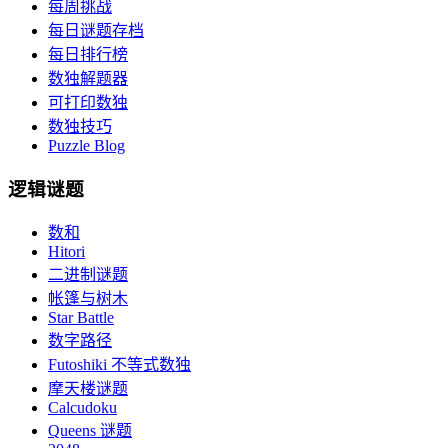
每周挑战
每日谜题存档
每日排行榜
数独解题器
可打印数独
数独技巧
Puzzle Blog
逻辑谜题
数和
Hitori
二进制谜题
帐篷与树木
Star Battle
数字路径
Futoshiki 不等式数独
摩天楼谜题
Calcudoku
Queens 谜题