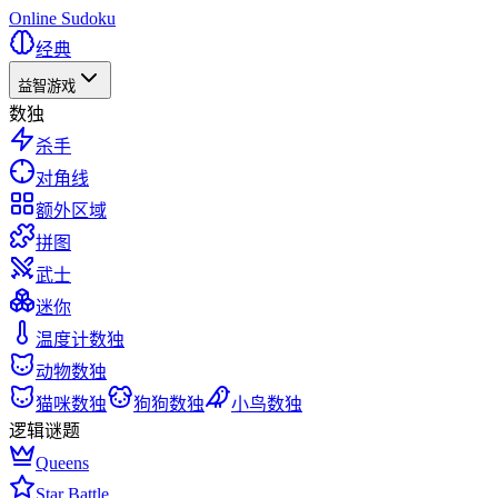
Online Sudoku
经典
益智游戏
数独
杀手
对角线
额外区域
拼图
武士
迷你
温度计数独
动物数独
猫咪数独
狗狗数独
小鸟数独
逻辑谜题
Queens
Star Battle