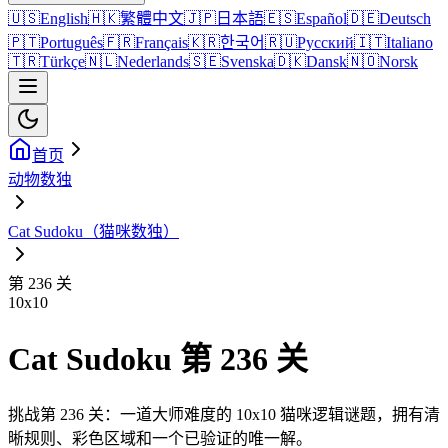
🇺🇸
English
🇭🇰
繁體中文
🇯🇵
日本語
🇪🇸
Español
🇩🇪
Deutsch
🇵🇹
Português
🇫🇷
Français
🇰🇷
한국어
🇷🇺
Русский
🇮🇹
Italiano
🇹🇷
Türkçe
🇳🇱
Nederlands
🇸🇪
Svenska
🇩🇰
Dansk
🇳🇴
Norsk
首页
动物数独
Cat Sudoku（猫咪数独）
第 236 关
10
x
10
Cat Sudoku 第 236 关
挑战第 236 关：一道大师难度的 10x10 猫咪逻辑谜题，拥有清
晰规则、彩色区域和一个已验证的唯一解。