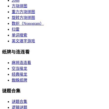
2048
方块拼图
重力方块拼图
旋转方块拼图
数织（Nonogram）
扫雷
单词搜索
英文填字游戏
纸牌与连连看
麻将连连看
空当接龙
经典接龙
蜘蛛纸牌
谜题合集
谜题合集
逻辑谜题