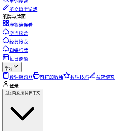
单词搜索
英文填字游戏
纸牌与牌面
麻将连连看
空当接龙
经典接龙
蜘蛛纸牌
每日谜题
学习
数独解题器
可打印数独
数独技巧
益智博客
登录
🇨🇳
简
🇨🇳 简体中文