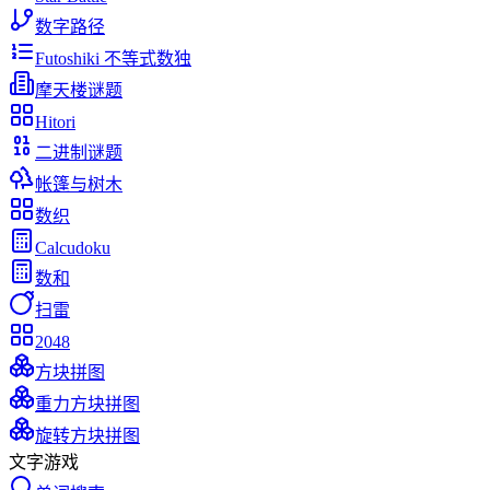
数字路径
Futoshiki 不等式数独
摩天楼谜题
Hitori
二进制谜题
帐篷与树木
数织
Calcudoku
数和
扫雷
2048
方块拼图
重力方块拼图
旋转方块拼图
文字游戏