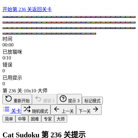
开始第 236 关
返回关卡
时间
00:00
已放猫咪
0/10
错误
0
已用提示
0
第 236 关
·
10
x
10
·
大师
重新开始
撤销
3
提示
3
标记模式
关卡
随机模式
上一关
下一关
简单
中等
困难
专家
大师
Cat Sudoku 第 236 关提示