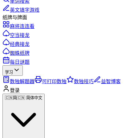
单词搜索
英文填字游戏
纸牌与牌面
麻将连连看
空当接龙
经典接龙
蜘蛛纸牌
每日谜题
学习
数独解题器
可打印数独
数独技巧
益智博客
登录
🇨🇳
简
🇨🇳 简体中文