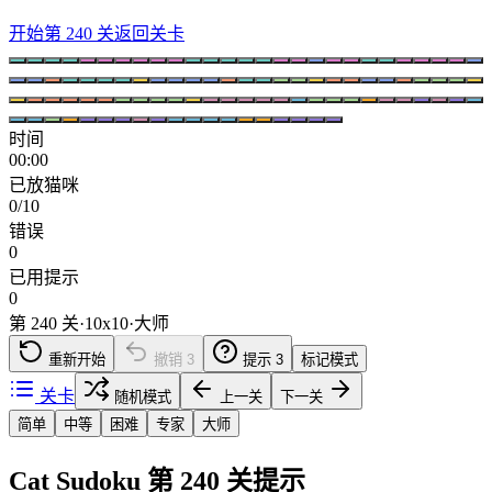
开始第 240 关
返回关卡
时间
00:00
已放猫咪
0/10
错误
0
已用提示
0
第 240 关
·
10
x
10
·
大师
重新开始
撤销
3
提示
3
标记模式
关卡
随机模式
上一关
下一关
简单
中等
困难
专家
大师
Cat Sudoku 第 240 关提示