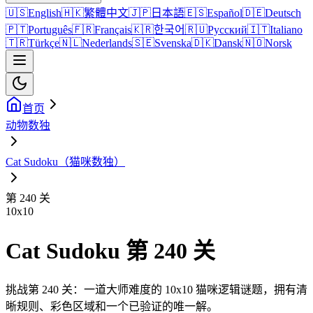
🇺🇸
English
🇭🇰
繁體中文
🇯🇵
日本語
🇪🇸
Español
🇩🇪
Deutsch
🇵🇹
Português
🇫🇷
Français
🇰🇷
한국어
🇷🇺
Русский
🇮🇹
Italiano
🇹🇷
Türkçe
🇳🇱
Nederlands
🇸🇪
Svenska
🇩🇰
Dansk
🇳🇴
Norsk
首页
动物数独
Cat Sudoku（猫咪数独）
第 240 关
10
x
10
Cat Sudoku 第 240 关
挑战第 240 关：一道大师难度的 10x10 猫咪逻辑谜题，拥有清
晰规则、彩色区域和一个已验证的唯一解。