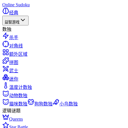
Online Sudoku
经典
益智游戏
数独
杀手
对角线
额外区域
拼图
武士
迷你
温度计数独
动物数独
猫咪数独
狗狗数独
小鸟数独
逻辑谜题
Queens
Star Battle