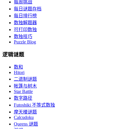
每周挑战
每日谜题存档
每日排行榜
数独解题器
可打印数独
数独技巧
Puzzle Blog
逻辑谜题
数和
Hitori
二进制谜题
帐篷与树木
Star Battle
数字路径
Futoshiki 不等式数独
摩天楼谜题
Calcudoku
Queens 谜题