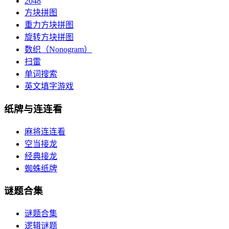
2048
方块拼图
重力方块拼图
旋转方块拼图
数织（Nonogram）
扫雷
单词搜索
英文填字游戏
纸牌与连连看
麻将连连看
空当接龙
经典接龙
蜘蛛纸牌
谜题合集
谜题合集
逻辑谜题