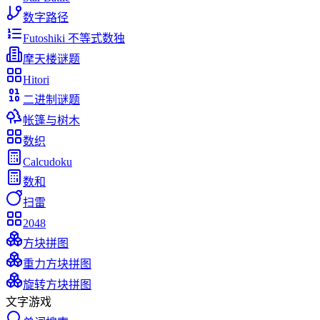
数字路径
Futoshiki 不等式数独
摩天楼谜题
Hitori
二进制谜题
帐篷与树木
数织
Calcudoku
数和
扫雷
2048
方块拼图
重力方块拼图
旋转方块拼图
文字游戏