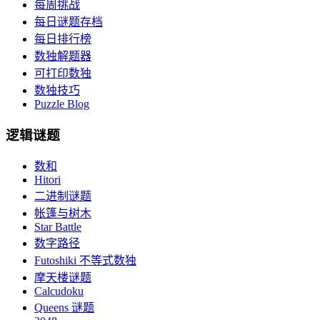
每周挑战
每日谜题存档
每日排行榜
数独解题器
可打印数独
数独技巧
Puzzle Blog
逻辑谜题
数和
Hitori
二进制谜题
帐篷与树木
Star Battle
数字路径
Futoshiki 不等式数独
摩天楼谜题
Calcudoku
Queens 谜题