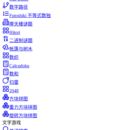
数字路径
Futoshiki 不等式数独
摩天楼谜题
Hitori
二进制谜题
帐篷与树木
数织
Calcudoku
数和
扫雷
2048
方块拼图
重力方块拼图
旋转方块拼图
文字游戏