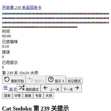
开始第 239 关
返回关卡
时间
00:00
已放猫咪
0/10
错误
0
已用提示
0
第 239 关
·
10
x
10
·
大师
重新开始
撤销
3
提示
3
标记模式
关卡
随机模式
上一关
下一关
简单
中等
困难
专家
大师
Cat Sudoku 第 239 关提示