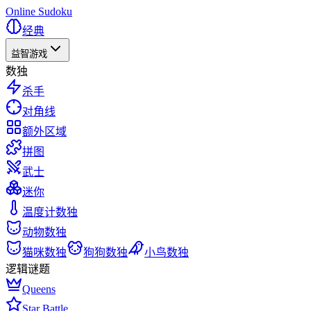
Online Sudoku
经典
益智游戏
数独
杀手
对角线
额外区域
拼图
武士
迷你
温度计数独
动物数独
猫咪数独
狗狗数独
小鸟数独
逻辑谜题
Queens
Star Battle