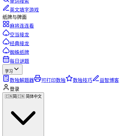
单词搜索
英文填字游戏
纸牌与牌面
麻将连连看
空当接龙
经典接龙
蜘蛛纸牌
每日谜题
学习
数独解题器
可打印数独
数独技巧
益智博客
登录
🇨🇳
简
🇨🇳 简体中文