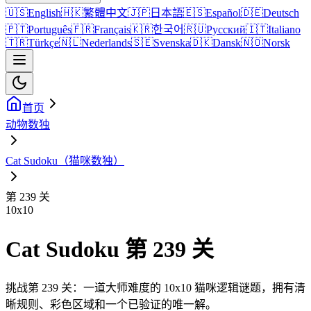
🇺🇸
English
🇭🇰
繁體中文
🇯🇵
日本語
🇪🇸
Español
🇩🇪
Deutsch
🇵🇹
Português
🇫🇷
Français
🇰🇷
한국어
🇷🇺
Русский
🇮🇹
Italiano
🇹🇷
Türkçe
🇳🇱
Nederlands
🇸🇪
Svenska
🇩🇰
Dansk
🇳🇴
Norsk
首页
动物数独
Cat Sudoku（猫咪数独）
第 239 关
10
x
10
Cat Sudoku 第 239 关
挑战第 239 关：一道大师难度的 10x10 猫咪逻辑谜题，拥有清
晰规则、彩色区域和一个已验证的唯一解。