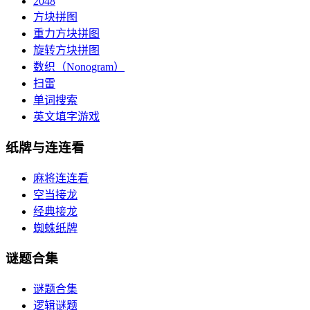
2048
方块拼图
重力方块拼图
旋转方块拼图
数织（Nonogram）
扫雷
单词搜索
英文填字游戏
纸牌与连连看
麻将连连看
空当接龙
经典接龙
蜘蛛纸牌
谜题合集
谜题合集
逻辑谜题