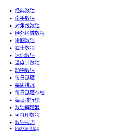
经典数独
杀手数独
对角线数独
额外区域数独
拼图数独
武士数独
迷你数独
温度计数独
动物数独
每日谜题
每周挑战
每日谜题存档
每日排行榜
数独解题器
可打印数独
数独技巧
Puzzle Blog