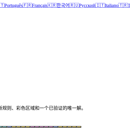
🇹
Português
🇫🇷
Français
🇰🇷
한국어
🇷🇺
Русский
🇮🇹
Italiano
🇹🇷
T
拥有清晰规则、彩色区域和一个已验证的唯一解。