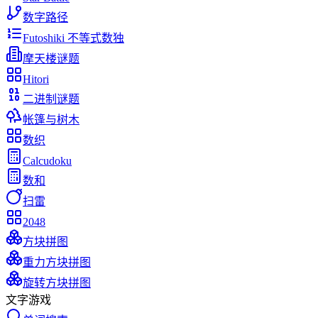
数字路径
Futoshiki 不等式数独
摩天楼谜题
Hitori
二进制谜题
帐篷与树木
数织
Calcudoku
数和
扫雷
2048
方块拼图
重力方块拼图
旋转方块拼图
文字游戏