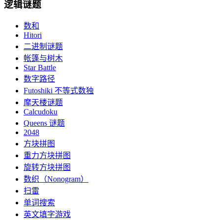
逻辑谜题
数和
Hitori
二进制谜题
帐篷与树木
Star Battle
数字路径
Futoshiki 不等式数独
摩天楼谜题
Calcudoku
Queens 谜题
2048
方块拼图
重力方块拼图
旋转方块拼图
数织（Nonogram）
扫雷
单词搜索
英文填字游戏