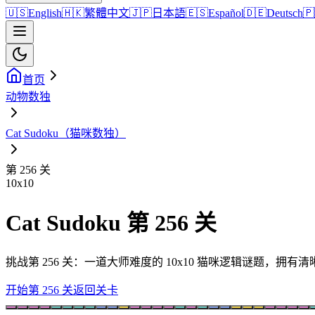
🇺🇸
English
🇭🇰
繁體中文
🇯🇵
日本語
🇪🇸
Español
🇩🇪
Deutsch
🇵
首页
动物数独
Cat Sudoku（猫咪数独）
第 256 关
10
x
10
Cat Sudoku 第 256 关
挑战第 256 关：一道大师难度的 10x10 猫咪逻辑谜题，
开始第 256 关
返回关卡