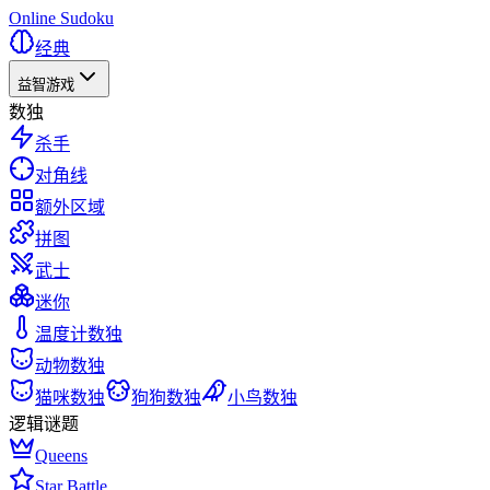
Online Sudoku
经典
益智游戏
数独
杀手
对角线
额外区域
拼图
武士
迷你
温度计数独
动物数独
猫咪数独
狗狗数独
小鸟数独
逻辑谜题
Queens
Star Battle