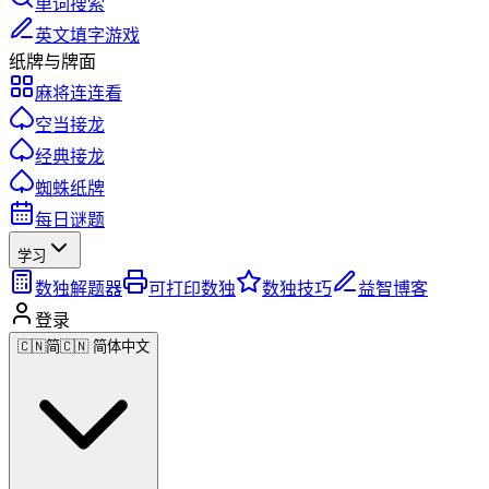
单词搜索
英文填字游戏
纸牌与牌面
麻将连连看
空当接龙
经典接龙
蜘蛛纸牌
每日谜题
学习
数独解题器
可打印数独
数独技巧
益智博客
登录
🇨🇳
简
🇨🇳 简体中文