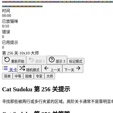
时间
00:00
已放猫咪
0/10
错误
0
已用提示
0
第 256 关
·
10
x
10
·
大师
重新开始
撤销
3
提示
3
标记模式
关卡
随机模式
上一关
下一关
简单
中等
困难
专家
大师
Cat Sudoku 第 256 关提示
寻找那些被两行或多行夹紧的区域。高阶关卡通常不是靠明显