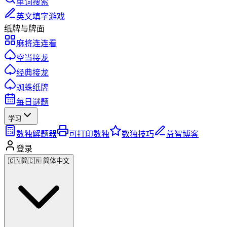
单词搜索
英文填字游戏
纸牌与牌面
麻将连连看
空当接龙
经典接龙
蜘蛛纸牌
每日谜题
学习
数独解题器
可打印数独
数独技巧
益智博客
登录
🇨🇳
简
🇨🇳 简体中文