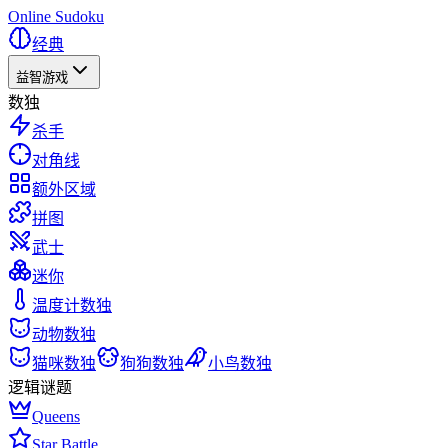
Online Sudoku
经典
益智游戏
数独
杀手
对角线
额外区域
拼图
武士
迷你
温度计数独
动物数独
猫咪数独
狗狗数独
小鸟数独
逻辑谜题
Queens
Star Battle