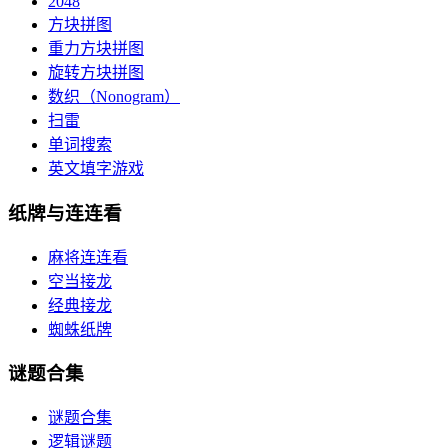
2048
方块拼图
重力方块拼图
旋转方块拼图
数织（Nonogram）
扫雷
单词搜索
英文填字游戏
纸牌与连连看
麻将连连看
空当接龙
经典接龙
蜘蛛纸牌
谜题合集
谜题合集
逻辑谜题