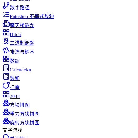
数字路径
Futoshiki 不等式数独
摩天楼谜题
Hitori
二进制谜题
帐篷与树木
数织
Calcudoku
数和
扫雷
2048
方块拼图
重力方块拼图
旋转方块拼图
文字游戏