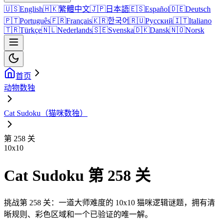
🇺🇸
English
🇭🇰
繁體中文
🇯🇵
日本語
🇪🇸
Español
🇩🇪
Deutsch
🇵🇹
Português
🇫🇷
Français
🇰🇷
한국어
🇷🇺
Русский
🇮🇹
Italiano
🇹🇷
Türkçe
🇳🇱
Nederlands
🇸🇪
Svenska
🇩🇰
Dansk
🇳🇴
Norsk
首页
动物数独
Cat Sudoku（猫咪数独）
第 258 关
10
x
10
Cat Sudoku 第 258 关
挑战第 258 关：一道大师难度的 10x10 猫咪逻辑谜题，拥有清
晰规则、彩色区域和一个已验证的唯一解。