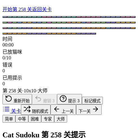
开始第 258 关
返回关卡
时间
00:00
已放猫咪
0/10
错误
0
已用提示
0
第 258 关
·
10
x
10
·
大师
重新开始
撤销
3
提示
3
标记模式
关卡
随机模式
上一关
下一关
简单
中等
困难
专家
大师
Cat Sudoku 第 258 关提示