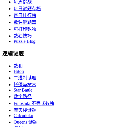
每周挑战
每日谜题存档
每日排行榜
数独解题器
可打印数独
数独技巧
Puzzle Blog
逻辑谜题
数和
Hitori
二进制谜题
帐篷与树木
Star Battle
数字路径
Futoshiki 不等式数独
摩天楼谜题
Calcudoku
Queens 谜题