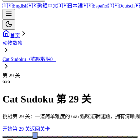
🇺🇸
English
🇭🇰
繁體中文
🇯🇵
日本語
🇪🇸
Español
🇩🇪
Deutsch
🇵
首页
动物数独
Cat Sudoku（猫咪数独）
第 29 关
6
x
6
Cat Sudoku 第 29 关
挑战第 29 关：一道简单难度的 6x6 猫咪逻辑谜题，拥有
开始第 29 关
返回关卡