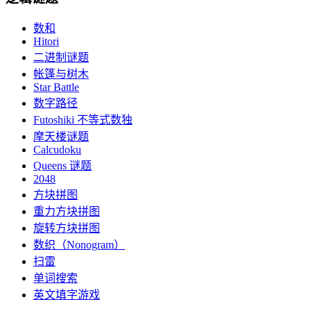
数和
Hitori
二进制谜题
帐篷与树木
Star Battle
数字路径
Futoshiki 不等式数独
摩天楼谜题
Calcudoku
Queens 谜题
2048
方块拼图
重力方块拼图
旋转方块拼图
数织（Nonogram）
扫雷
单词搜索
英文填字游戏