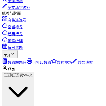
单词搜索
英文填字游戏
纸牌与牌面
麻将连连看
空当接龙
经典接龙
蜘蛛纸牌
每日谜题
学习
数独解题器
可打印数独
数独技巧
益智博客
登录
🇨🇳
简
🇨🇳 简体中文