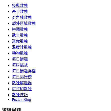
经典数独
杀手数独
对角线数独
额外区域数独
拼图数独
武士数独
迷你数独
温度计数独
动物数独
每日谜题
每周挑战
每日谜题存档
每日排行榜
数独解题器
可打印数独
数独技巧
Puzzle Blog
逻辑谜题