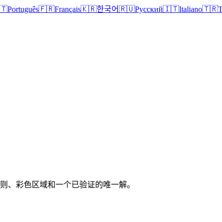
🇹
Português
🇫🇷
Français
🇰🇷
한국어
🇷🇺
Русский
🇮🇹
Italiano
🇹🇷
T
清晰规则、彩色区域和一个已验证的唯一解。