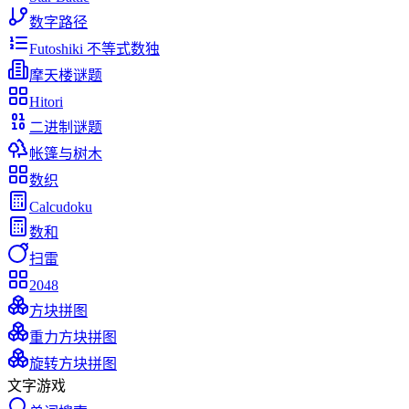
数字路径
Futoshiki 不等式数独
摩天楼谜题
Hitori
二进制谜题
帐篷与树木
数织
Calcudoku
数和
扫雷
2048
方块拼图
重力方块拼图
旋转方块拼图
文字游戏