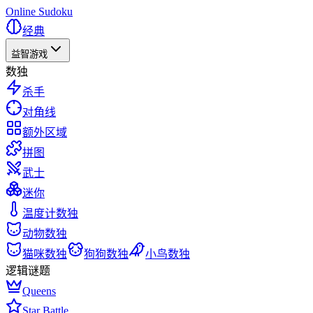
Online Sudoku
经典
益智游戏
数独
杀手
对角线
额外区域
拼图
武士
迷你
温度计数独
动物数独
猫咪数独
狗狗数独
小鸟数独
逻辑谜题
Queens
Star Battle