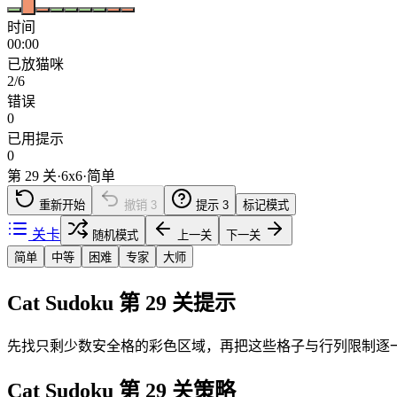
时间
00:00
已放猫咪
2/6
错误
0
已用提示
0
第 29 关
·
6
x
6
·
简单
重新开始
撤销
3
提示
3
标记模式
关卡
随机模式
上一关
下一关
简单
中等
困难
专家
大师
Cat Sudoku 第 29 关提示
先找只剩少数安全格的彩色区域，再把这些格子与行列限制逐
Cat Sudoku 第 29 关策略