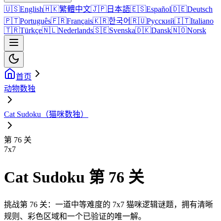
🇺🇸
English
🇭🇰
繁體中文
🇯🇵
日本語
🇪🇸
Español
🇩🇪
Deutsch
🇵🇹
Português
🇫🇷
Français
🇰🇷
한국어
🇷🇺
Русский
🇮🇹
Italiano
🇹🇷
Türkçe
🇳🇱
Nederlands
🇸🇪
Svenska
🇩🇰
Dansk
🇳🇴
Norsk
首页
动物数独
Cat Sudoku（猫咪数独）
第 76 关
7
x
7
Cat Sudoku 第 76 关
挑战第 76 关：一道中等难度的 7x7 猫咪逻辑谜题，拥有清晰
规则、彩色区域和一个已验证的唯一解。