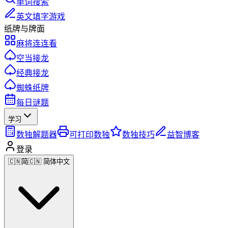
单词搜索
英文填字游戏
纸牌与牌面
麻将连连看
空当接龙
经典接龙
蜘蛛纸牌
每日谜题
学习
数独解题器
可打印数独
数独技巧
益智博客
登录
🇨🇳
简
🇨🇳 简体中文