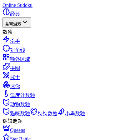
Online Sudoku
经典
益智游戏
数独
杀手
对角线
额外区域
拼图
武士
迷你
温度计数独
动物数独
猫咪数独
狗狗数独
小鸟数独
逻辑谜题
Queens
Star Battle