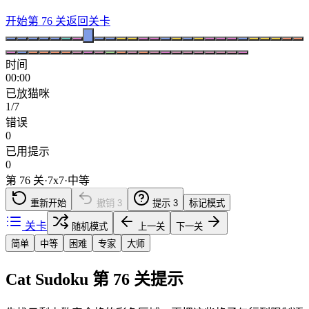
开始第 76 关
返回关卡
时间
00:00
已放猫咪
1/7
错误
0
已用提示
0
第 76 关
·
7
x
7
·
中等
重新开始
撤销
3
提示
3
标记模式
关卡
随机模式
上一关
下一关
简单
中等
困难
专家
大师
Cat Sudoku 第 76 关提示