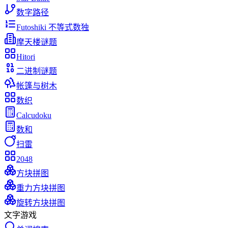
数字路径
Futoshiki 不等式数独
摩天楼谜题
Hitori
二进制谜题
帐篷与树木
数织
Calcudoku
数和
扫雷
2048
方块拼图
重力方块拼图
旋转方块拼图
文字游戏