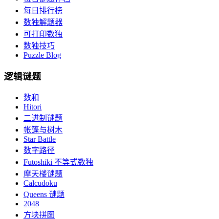
每日排行榜
数独解题器
可打印数独
数独技巧
Puzzle Blog
逻辑谜题
数和
Hitori
二进制谜题
帐篷与树木
Star Battle
数字路径
Futoshiki 不等式数独
摩天楼谜题
Calcudoku
Queens 谜题
2048
方块拼图