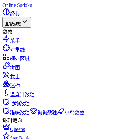
Online Sudoku
经典
益智游戏
数独
杀手
对角线
额外区域
拼图
武士
迷你
温度计数独
动物数独
猫咪数独
狗狗数独
小鸟数独
逻辑谜题
Queens
Star Battle