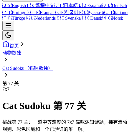
🇺🇸
English
🇭🇰
繁體中文
🇯🇵
日本語
🇪🇸
Español
🇩🇪
Deutsch
🇵🇹
Português
🇫🇷
Français
🇰🇷
한국어
🇷🇺
Русский
🇮🇹
Italiano
🇹🇷
Türkçe
🇳🇱
Nederlands
🇸🇪
Svenska
🇩🇰
Dansk
🇳🇴
Norsk
首页
动物数独
Cat Sudoku（猫咪数独）
第 77 关
7
x
7
Cat Sudoku 第 77 关
挑战第 77 关：一道中等难度的 7x7 猫咪逻辑谜题，拥有清晰
规则、彩色区域和一个已验证的唯一解。