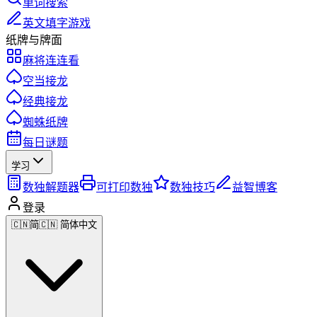
单词搜索
英文填字游戏
纸牌与牌面
麻将连连看
空当接龙
经典接龙
蜘蛛纸牌
每日谜题
学习
数独解题器
可打印数独
数独技巧
益智博客
登录
🇨🇳
简
🇨🇳 简体中文