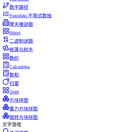
数字路径
Futoshiki 不等式数独
摩天楼谜题
Hitori
二进制谜题
帐篷与树木
数织
Calcudoku
数和
扫雷
2048
方块拼图
重力方块拼图
旋转方块拼图
文字游戏