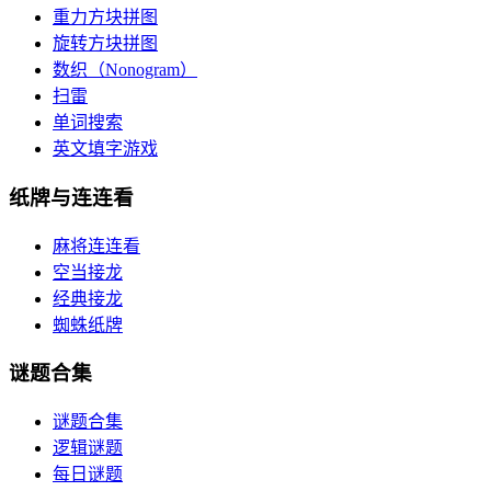
重力方块拼图
旋转方块拼图
数织（Nonogram）
扫雷
单词搜索
英文填字游戏
纸牌与连连看
麻将连连看
空当接龙
经典接龙
蜘蛛纸牌
谜题合集
谜题合集
逻辑谜题
每日谜题