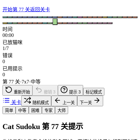
开始第 77 关
返回关卡
时间
00:00
已放猫咪
1/7
错误
0
已用提示
0
第 77 关
·
7
x
7
·
中等
重新开始
撤销
3
提示
3
标记模式
关卡
随机模式
上一关
下一关
简单
中等
困难
专家
大师
Cat Sudoku 第 77 关提示