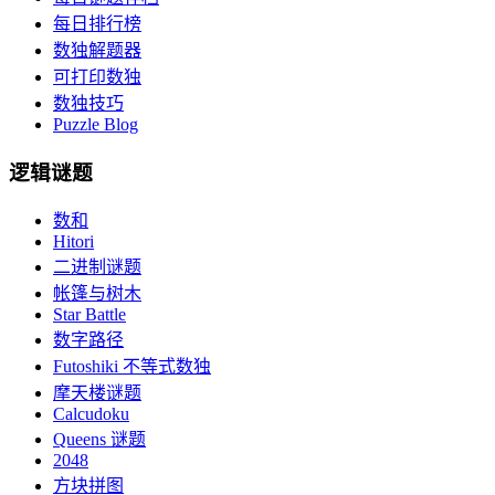
每日排行榜
数独解题器
可打印数独
数独技巧
Puzzle Blog
逻辑谜题
数和
Hitori
二进制谜题
帐篷与树木
Star Battle
数字路径
Futoshiki 不等式数独
摩天楼谜题
Calcudoku
Queens 谜题
2048
方块拼图