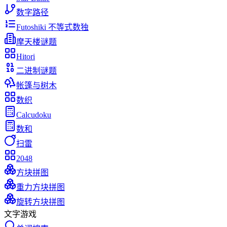
数字路径
Futoshiki 不等式数独
摩天楼谜题
Hitori
二进制谜题
帐篷与树木
数织
Calcudoku
数和
扫雷
2048
方块拼图
重力方块拼图
旋转方块拼图
文字游戏