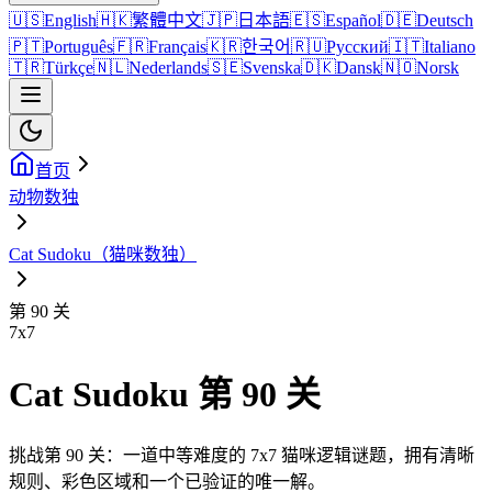
🇺🇸
English
🇭🇰
繁體中文
🇯🇵
日本語
🇪🇸
Español
🇩🇪
Deutsch
🇵🇹
Português
🇫🇷
Français
🇰🇷
한국어
🇷🇺
Русский
🇮🇹
Italiano
🇹🇷
Türkçe
🇳🇱
Nederlands
🇸🇪
Svenska
🇩🇰
Dansk
🇳🇴
Norsk
首页
动物数独
Cat Sudoku（猫咪数独）
第 90 关
7
x
7
Cat Sudoku 第 90 关
挑战第 90 关：一道中等难度的 7x7 猫咪逻辑谜题，拥有清晰
规则、彩色区域和一个已验证的唯一解。