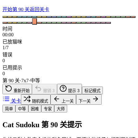
开始第 90 关
返回关卡
时间
00:00
已放猫咪
1/7
错误
0
已用提示
0
第 90 关
·
7
x
7
·
中等
重新开始
撤销
3
提示
3
标记模式
关卡
随机模式
上一关
下一关
简单
中等
困难
专家
大师
Cat Sudoku 第 90 关提示