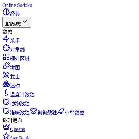
Online Sudoku
经典
益智游戏
数独
杀手
对角线
额外区域
拼图
武士
迷你
温度计数独
动物数独
猫咪数独
狗狗数独
小鸟数独
逻辑谜题
Queens
Star Battle