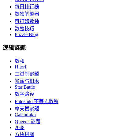
每日排行榜
数独解题器
可打印数独
数独技巧
Puzzle Blog
逻辑谜题
数和
Hitori
二进制谜题
帐篷与树木
Star Battle
数字路径
Futoshiki 不等式数独
摩天楼谜题
Calcudoku
Queens 谜题
2048
方块拼图