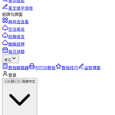
单词搜索
英文填字游戏
纸牌与牌面
麻将连连看
空当接龙
经典接龙
蜘蛛纸牌
每日谜题
学习
数独解题器
可打印数独
数独技巧
益智博客
登录
🇨🇳
简
🇨🇳 简体中文