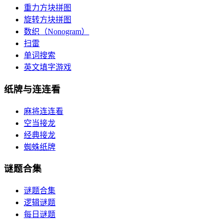
重力方块拼图
旋转方块拼图
数织（Nonogram）
扫雷
单词搜索
英文填字游戏
纸牌与连连看
麻将连连看
空当接龙
经典接龙
蜘蛛纸牌
谜题合集
谜题合集
逻辑谜题
每日谜题