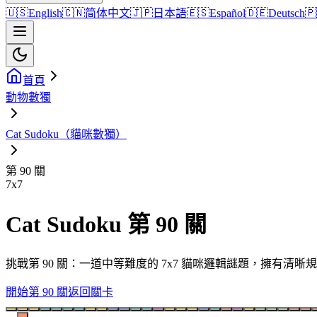
🇺🇸
English
🇨🇳
简体中文
🇯🇵
日本語
🇪🇸
Español
🇩🇪
Deutsch
🇵
首頁
動物數獨
Cat Sudoku（貓咪數獨）
第 90 關
7
x
7
Cat Sudoku 第 90 關
挑戰第 90 關：一道中等難度的 7x7 貓咪邏輯謎題，擁有
開始第 90 關
返回關卡