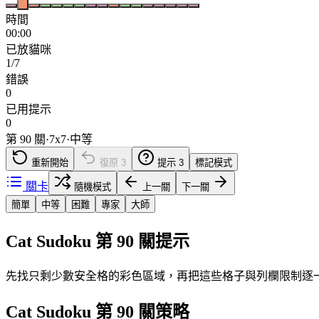
時間
00:00
已放貓咪
1/7
錯誤
0
已用提示
0
第 90 關
·
7
x
7
·
中等
重新開始
復原
3
提示
3
標記模式
關卡
隨機模式
上一關
下一關
簡單
中等
困難
專家
大師
Cat Sudoku 第 90 關提示
先找只剩少數安全格的彩色區域，再把這些格子與列欄限制逐
Cat Sudoku 第 90 關策略