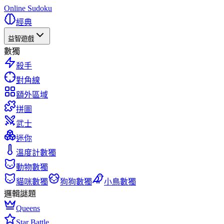
Online Sudoku
經典
益智遊戲
數獨
殺手
對角線
額外區域
拼圖
武士
迷你
溫度計數獨
動物數獨
貓咪數獨
狗狗數獨
小鳥數獨
邏輯謎題
Queens
Star Battle