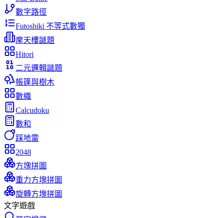
數字路徑
Futoshiki 不等式數獨
摩天樓謎題
Hitori
二元邏輯謎題
帳篷與樹木
數織
Calcudoku
數和
踩地雷
2048
方塊拼圖
重力方塊拼圖
旋轉方塊拼圖
文字遊戲