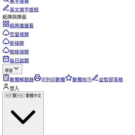
單字搜尋
英文填字遊戲
紙牌與牌面
麻將連連看
空當接龍
新接龍
蜘蛛接龍
每日謎題
學習
數獨解題器
可列印數獨
數獨技巧
益智部落格
登入
🇭🇰
繁
🇭🇰 繁體中文