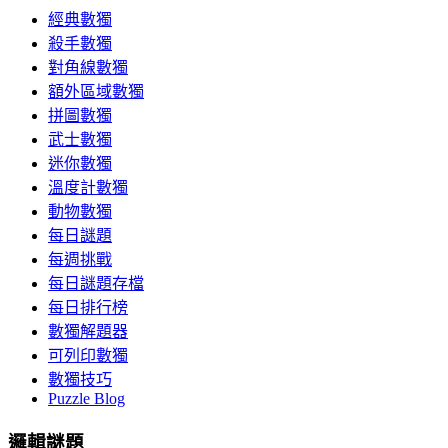
經典數獨
殺手數獨
對角線數獨
額外區域數獨
拼圖數獨
武士數獨
迷你數獨
溫度計數獨
動物數獨
每日謎題
每週挑戰
每日謎題存檔
每日排行榜
數獨解題器
可列印數獨
數獨技巧
Puzzle Blog
邏輯謎題