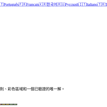
🇹
Português
🇫🇷
Français
🇰🇷
한국어
🇷🇺
Русский
🇮🇹
Italiano
🇹🇷
T
清晰規則、彩色區域和一個已驗證的唯一解。