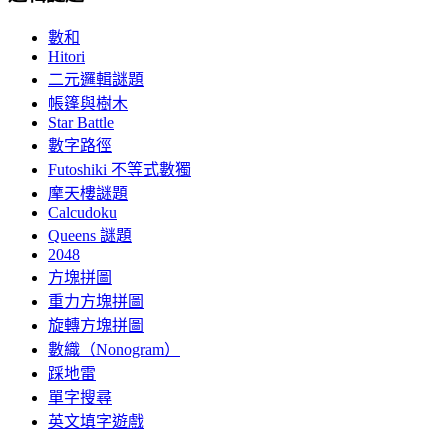
數和
Hitori
二元邏輯謎題
帳篷與樹木
Star Battle
數字路徑
Futoshiki 不等式數獨
摩天樓謎題
Calcudoku
Queens 謎題
2048
方塊拼圖
重力方塊拼圖
旋轉方塊拼圖
數織（Nonogram）
踩地雷
單字搜尋
英文填字遊戲