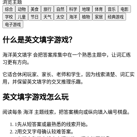
浏览主题
综合
动物
美食
旅行
自然
科学
地理
体育
音乐
电影
学校
儿童
节日
天气
太空
海洋
植物
家居
经典游戏
电子游戏
什么是英文填字游戏？
海洋英文填字 会把答案库集中在一个熟悉主题中，让词汇练
习更有方向。
它适合休闲玩家、家长、老师和学生，因为线索清楚、词汇实
用，并保留英文填字的交叉推理乐趣。
英文填字游戏怎么玩
阅读每条 海洋 主题线索，把答案横向或纵向填入编号棋盘。
1
先从短答案或最熟悉的线索开始。
2
用交叉字母确认较难答案。