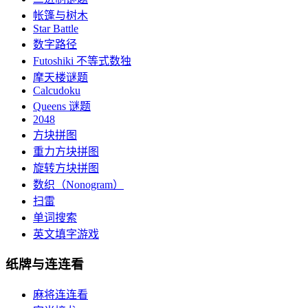
帐篷与树木
Star Battle
数字路径
Futoshiki 不等式数独
摩天楼谜题
Calcudoku
Queens 谜题
2048
方块拼图
重力方块拼图
旋转方块拼图
数织（Nonogram）
扫雷
单词搜索
英文填字游戏
纸牌与连连看
麻将连连看