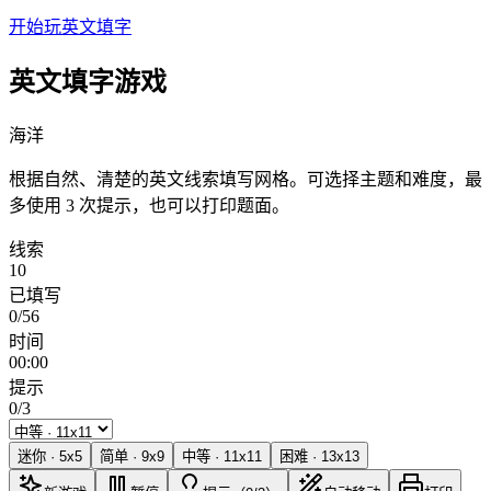
开始玩英文填字
英文填字游戏
海洋
根据自然、清楚的英文线索填写网格。可选择主题和难度，最
多使用 3 次提示，也可以打印题面。
线索
10
已填写
0/56
时间
00:00
提示
0/3
迷你
·
5
x
5
简单
·
9
x
9
中等
·
11
x
11
困难
·
13
x
13