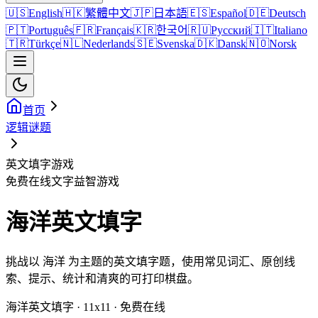
🇺🇸
English
🇭🇰
繁體中文
🇯🇵
日本語
🇪🇸
Español
🇩🇪
Deutsch
🇵🇹
Português
🇫🇷
Français
🇰🇷
한국어
🇷🇺
Русский
🇮🇹
Italiano
🇹🇷
Türkçe
🇳🇱
Nederlands
🇸🇪
Svenska
🇩🇰
Dansk
🇳🇴
Norsk
首页
逻辑谜题
英文填字游戏
免费在线文字益智游戏
海洋英文填字
挑战以 海洋 为主题的英文填字题，使用常见词汇、原创线
索、提示、统计和清爽的可打印棋盘。
海洋英文填字 · 11x11 · 免费在线