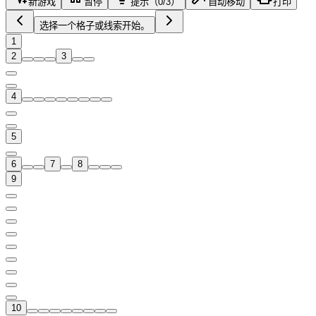
新游戏
暂停
提示（0/3）
自动移动
打印
选择一个格子或线索开始。
1
2
3
4
5
6
7
8
9
10