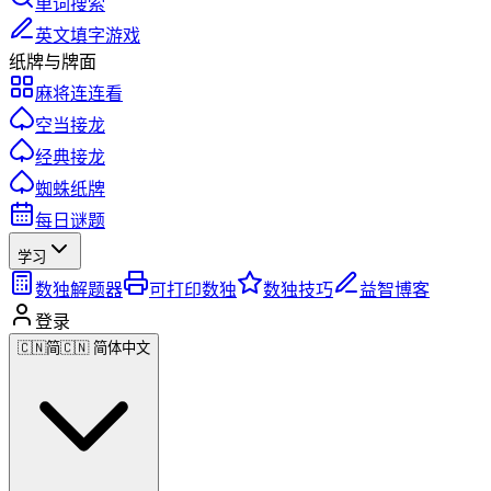
单词搜索
英文填字游戏
纸牌与牌面
麻将连连看
空当接龙
经典接龙
蜘蛛纸牌
每日谜题
学习
数独解题器
可打印数独
数独技巧
益智博客
登录
🇨🇳
简
🇨🇳 简体中文