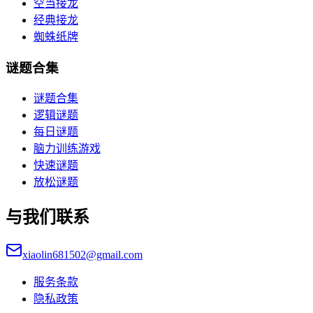
空当接龙
经典接龙
蜘蛛纸牌
谜题合集
谜题合集
逻辑谜题
每日谜题
脑力训练游戏
快速谜题
放松谜题
与我们联系
xiaolin681502@gmail.com
服务条款
隐私政策