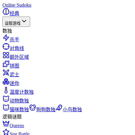
Online Sudoku
经典
益智游戏
数独
杀手
对角线
额外区域
拼图
武士
迷你
温度计数独
动物数独
猫咪数独
狗狗数独
小鸟数独
逻辑谜题
Queens
Star Battle