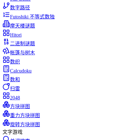
数字路径
Futoshiki 不等式数独
摩天楼谜题
Hitori
二进制谜题
帐篷与树木
数织
Calcudoku
数和
扫雷
2048
方块拼图
重力方块拼图
旋转方块拼图
文字游戏