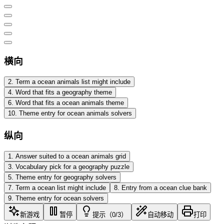
横向
2
.
Term a ocean animals list might include
4
.
Word that fits a geography theme
6
.
Word that fits a ocean animals theme
10
.
Theme entry for ocean animals solvers
纵向
1
.
Answer suited to a ocean animals grid
3
.
Vocabulary pick for a geography puzzle
5
.
Theme entry for geography solvers
7
.
Term a ocean list might include
8
.
Entry from a ocean clue bank
9
.
Theme entry for ocean solvers
新游戏
暂停
提示（0/3）
自动移动
打印