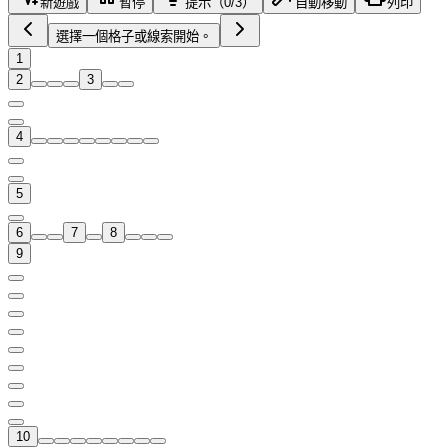
新遊戲
暫停
提示（0/3）
自動移動
列印
選擇一個格子或線索開始。
1
2
3
4
5
6
7
8
9
10