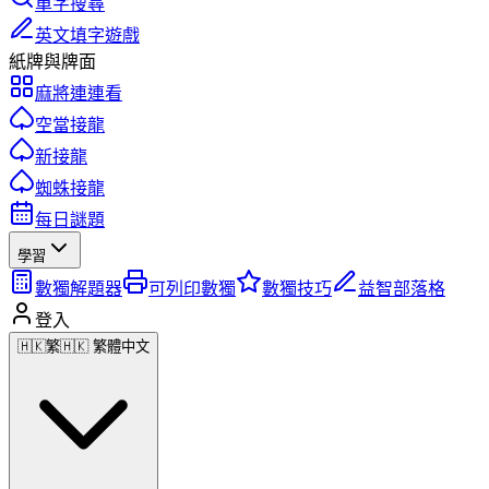
單字搜尋
英文填字遊戲
紙牌與牌面
麻將連連看
空當接龍
新接龍
蜘蛛接龍
每日謎題
學習
數獨解題器
可列印數獨
數獨技巧
益智部落格
登入
🇭🇰
繁
🇭🇰 繁體中文