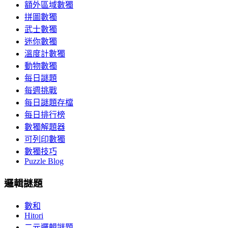
額外區域數獨
拼圖數獨
武士數獨
迷你數獨
溫度計數獨
動物數獨
每日謎題
每週挑戰
每日謎題存檔
每日排行榜
數獨解題器
可列印數獨
數獨技巧
Puzzle Blog
邏輯謎題
數和
Hitori
二元邏輯謎題