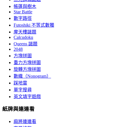
帳篷與樹木
Star Battle
數字路徑
Futoshiki 不等式數獨
摩天樓謎題
Calcudoku
Queens 謎題
2048
方塊拼圖
重力方塊拼圖
旋轉方塊拼圖
數織（Nonogram）
踩地雷
單字搜尋
英文填字遊戲
紙牌與連連看
麻將連連看