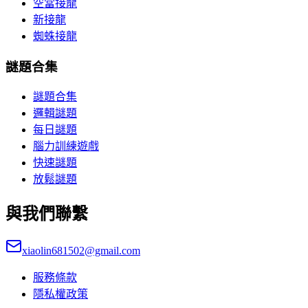
空當接龍
新接龍
蜘蛛接龍
謎題合集
謎題合集
邏輯謎題
每日謎題
腦力訓練遊戲
快速謎題
放鬆謎題
與我們聯繫
xiaolin681502@gmail.com
服務條款
隱私權政策