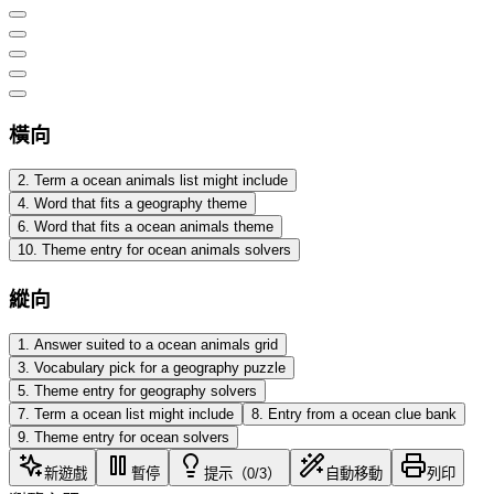
橫向
2
.
Term a ocean animals list might include
4
.
Word that fits a geography theme
6
.
Word that fits a ocean animals theme
10
.
Theme entry for ocean animals solvers
縱向
1
.
Answer suited to a ocean animals grid
3
.
Vocabulary pick for a geography puzzle
5
.
Theme entry for geography solvers
7
.
Term a ocean list might include
8
.
Entry from a ocean clue bank
9
.
Theme entry for ocean solvers
新遊戲
暫停
提示（0/3）
自動移動
列印