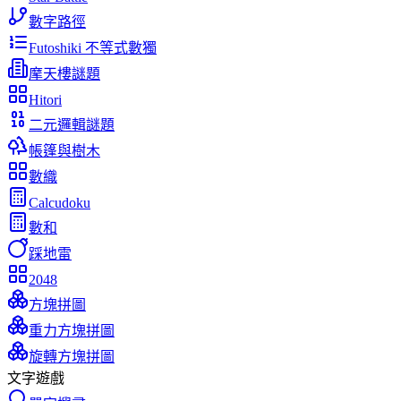
數字路徑
Futoshiki 不等式數獨
摩天樓謎題
Hitori
二元邏輯謎題
帳篷與樹木
數織
Calcudoku
數和
踩地雷
2048
方塊拼圖
重力方塊拼圖
旋轉方塊拼圖
文字遊戲