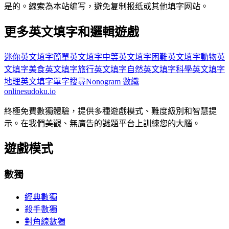
是的。線索為本站编写，避免复制报纸或其他填字网站。
更多英文填字和邏輯遊戲
迷你英文填字
簡單英文填字
中等英文填字
困難英文填字
動物英
文填字
美食英文填字
旅行英文填字
自然英文填字
科學英文填字
地理英文填字
單字搜尋
Nonogram 數織
onlinesudoku.io
終極免費數獨體驗，提供多種遊戲模式、難度級別和智慧提
示。在我們美觀、無廣告的謎題平台上訓練您的大腦。
遊戲模式
數獨
經典數獨
殺手數獨
對角線數獨