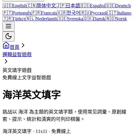
🇺🇸
English
🇨🇳
简体中文
🇯🇵
日本語
🇪🇸
Español
🇩🇪
Deutsch
🇵🇹
Português
🇫🇷
Français
🇰🇷
한국어
🇷🇺
Русский
🇮🇹
Italiano
🇹🇷
Türkçe
🇳🇱
Nederlands
🇸🇪
Svenska
🇩🇰
Dansk
🇳🇴
Norsk
首頁
邏輯益智遊戲
英文填字遊戲
免費線上文字益智遊戲
海洋英文填字
挑战以 海洋 為主题的英文填字题，使用常见詞彙、原創線
索、提示、統計和清爽的可列印棋盤。
海洋英文填字 · 11x11 · 免費線上