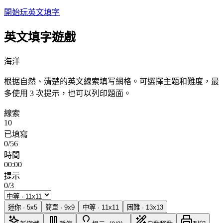
開始玩英文填字
英文填字遊戲
海洋
根据自然、清楚的英文線索填写網格。可選擇主题和難度，最
多使用 3 次提示，也可以列印題面。
線索
10
已填寫
0/56
時間
00:00
提示
0/3
迷你
·
5
x
5
簡單
·
9
x
9
中等
·
11
x
11
困難
·
13
x
13