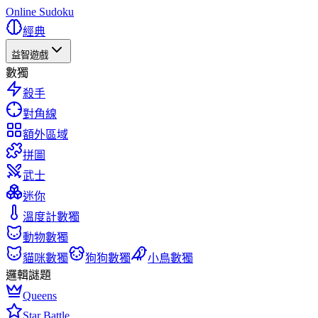
Online Sudoku
經典
益智遊戲
數獨
殺手
對角線
額外區域
拼圖
武士
迷你
溫度計數獨
動物數獨
貓咪數獨
狗狗數獨
小鳥數獨
邏輯謎題
Queens
Star Battle