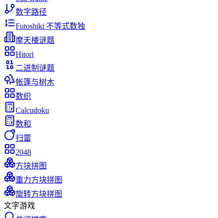
数字路径
Futoshiki 不等式数独
摩天楼谜题
Hitori
二进制谜题
帐篷与树木
数织
Calcudoku
数和
扫雷
2048
方块拼图
重力方块拼图
旋转方块拼图
文字游戏