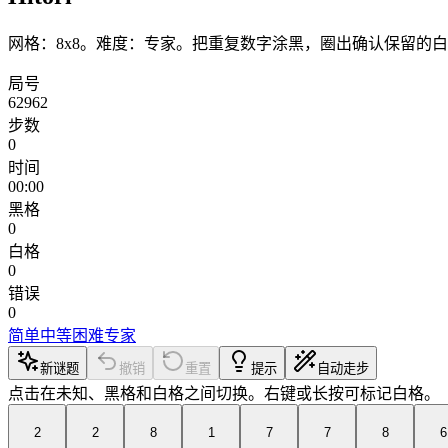
网格：8x8。难度：专家。把重复数字涂黑，圈出确认保留的
局号
62962
步数
0
时间
00:00
黑格
0
白格
0
错误
0
简单
中等
困难
专家
新谜题
撤销
重置
提示
自动走步
点击在未知、黑格和白格之间切换。右键或长按可标记白格。
2
2
8
1
7
7
8
6