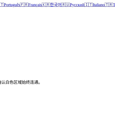
🇹
Português
🇫🇷
Français
🇰🇷
한국어
🇷🇺
Русский
🇮🇹
Italiano
🇹🇷
T
，并确认白色区域始终连通。