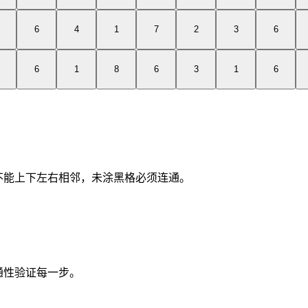
6
4
1
7
2
3
6
6
1
8
6
3
1
6
黑格不能上下左右相邻，未涂黑格必须连通。
连通性验证每一步。