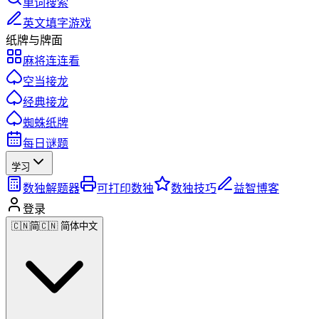
单词搜索
英文填字游戏
纸牌与牌面
麻将连连看
空当接龙
经典接龙
蜘蛛纸牌
每日谜题
学习
数独解题器
可打印数独
数独技巧
益智博客
登录
🇨🇳
简
🇨🇳 简体中文