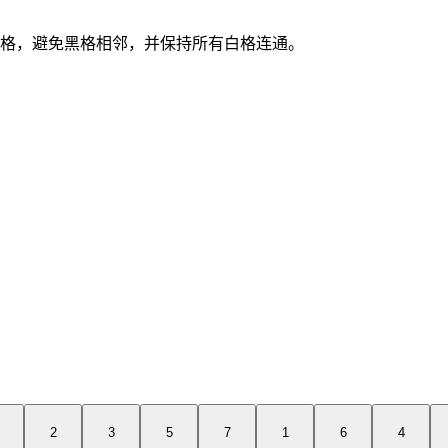
白格，避免黑格相邻，并保持所有白格连通。
2
3
5
7
1
6
4