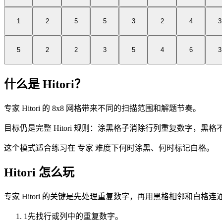
1
2
5
5
3
2
4
3
5
2
2
3
5
4
6
3
什么是 Hitori？
专家 Hitori 的 8x8 网格带来不同的扫描范围和解题节奏。
目标仍是完整 Hitori 规则：涂黑格子消除行列重复数字，
这个模式适合练习在 专家 难度下何时涂黑、何时标记白格。
Hitori 怎么玩
专家 Hitori 的关键是先处理重复数字，再用黑格相邻和白格
1
先找行或列中的重复数字。