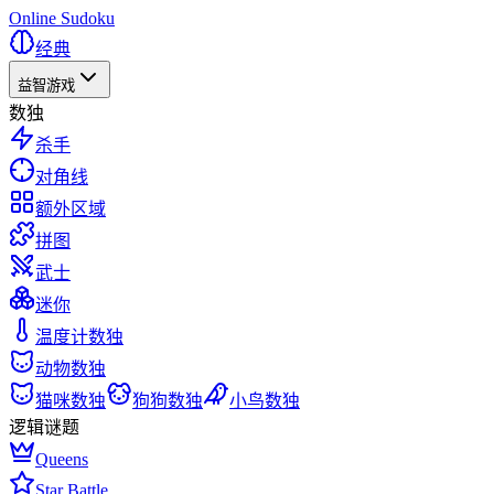
Online Sudoku
经典
益智游戏
数独
杀手
对角线
额外区域
拼图
武士
迷你
温度计数独
动物数独
猫咪数独
狗狗数独
小鸟数独
逻辑谜题
Queens
Star Battle