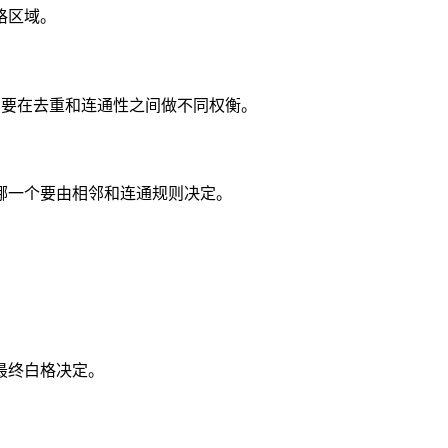
格区域。
题时需要在去重和连通性之间做不同权衡。
哪一个要由相邻和连通规则决定。
最终白格决定。