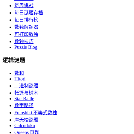
每周挑战
每日谜题存档
每日排行榜
数独解题器
可打印数独
数独技巧
Puzzle Blog
逻辑谜题
数和
Hitori
二进制谜题
帐篷与树木
Star Battle
数字路径
Futoshiki 不等式数独
摩天楼谜题
Calcudoku
Queens 谜题