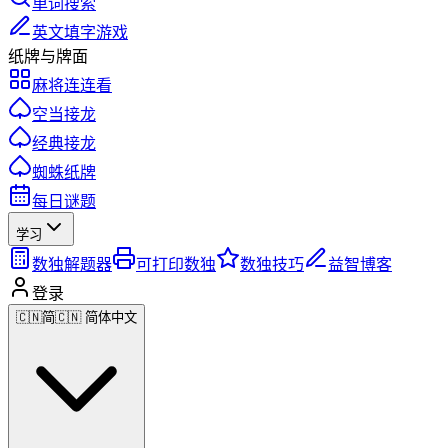
单词搜索
英文填字游戏
纸牌与牌面
麻将连连看
空当接龙
经典接龙
蜘蛛纸牌
每日谜题
学习
数独解题器
可打印数独
数独技巧
益智博客
登录
🇨🇳
简
🇨🇳 简体中文