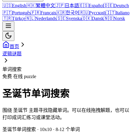
🇺🇸
English
🇭🇰
繁體中文
🇯🇵
日本語
🇪🇸
Español
🇩🇪
Deutsch
🇵🇹
Português
🇫🇷
Français
🇰🇷
한국어
🇷🇺
Русский
🇮🇹
Italiano
🇹🇷
Türkçe
🇳🇱
Nederlands
🇸🇪
Svenska
🇩🇰
Dansk
🇳🇴
Norsk
首页
逻辑谜题
单词搜索
免费 在线 puzzle
圣诞节单词搜索
围绕 圣诞节 主题寻找隐藏单词。可以在线拖拽解题，也可以
打印成词汇练习或课堂活动。
圣诞节单词搜索 · 10x10 · 8-12 个单词