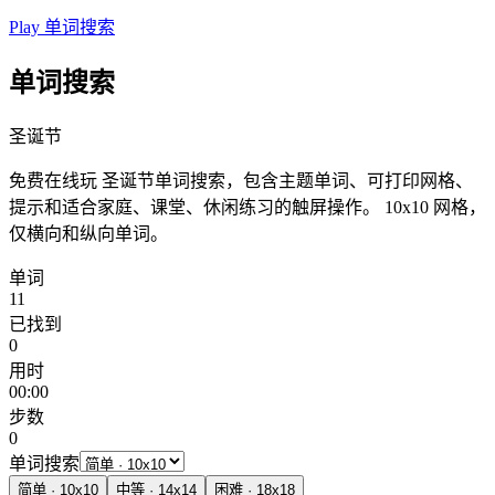
Play 单词搜索
单词搜索
圣诞节
免费在线玩 圣诞节单词搜索，包含主题单词、可打印网格、
提示和适合家庭、课堂、休闲练习的触屏操作。
10x10 网格，
仅横向和纵向单词。
单词
11
已找到
0
用时
00:00
步数
0
单词搜索
简单
·
10
x
10
中等
·
14
x
14
困难
·
18
x
18