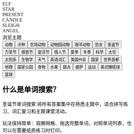
ELF
STAR
PRESENT
CANDLE
SLEIGH
ANGEL
浏览主题
动物
犬种
农场动物
动物园动物
海洋动物
恐龙
圣诞节
万圣节
感恩节
复活节
情人节
夏季
冬季
科学
太空
太阳系
生物学
天气
英语词汇
美国州名
国家
世界首都
地理
国家公园
食物
水果
甜点
披萨
运动
美式橄榄球
篮球
什么是单词搜索？
圣诞节单词搜索 将所有答案集中在熟悉主题中，适合拼写练
习、词汇复习和主题课堂活动。
玩法保持简单：观察网格、拖选完整单词、对照单词列表，也
可以在需要纸质练习时打印。