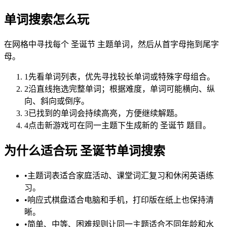
单词搜索怎么玩
在网格中寻找每个 圣诞节 主题单词，然后从首字母拖到尾字
母。
1
先看单词列表，优先寻找较长单词或特殊字母组合。
2
沿直线拖选完整单词；根据难度，单词可能横向、纵
向、斜向或倒序。
3
已找到的单词会持续高亮，方便继续解题。
4
点击新游戏可在同一主题下生成新的 圣诞节 题目。
为什么适合玩 圣诞节单词搜索
•
主题词表适合家庭活动、课堂词汇复习和休闲英语练
习。
•
响应式棋盘适合电脑和手机，打印版在纸上也保持清
晰。
•
简单、中等、困难规则让同一主题适合不同年龄和水