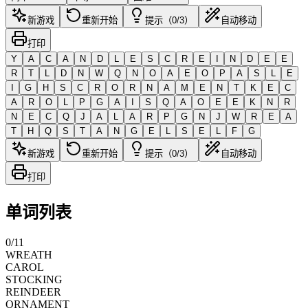
新游戏
重新开始
提示（0/3）
自动移动
打印
Y
A
C
A
N
D
L
E
S
C
R
E
I
N
D
E
E
R
T
L
D
N
W
Q
N
O
A
E
O
P
A
S
L
E
I
G
H
S
C
R
O
R
N
A
M
E
N
T
K
E
C
A
R
O
L
P
G
A
I
S
Q
A
O
E
E
K
N
R
N
E
C
Q
J
A
L
A
R
P
G
N
J
W
R
E
A
T
H
Q
S
T
A
N
G
E
L
S
E
L
F
G
新游戏
重新开始
提示（0/3）
自动移动
打印
单词列表
0
/
11
WREATH
CAROL
STOCKING
REINDEER
ORNAMENT