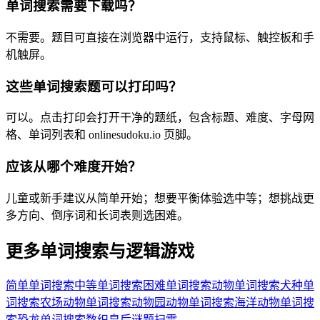
单词搜索需要下载吗？
不需要。题目可直接在浏览器中运行，支持鼠标、触控板和手
机触屏。
这些单词搜索题可以打印吗？
可以。点击打印会打开干净的题纸，包含标题、难度、字母网
格、单词列表和 onlinesudoku.io 页脚。
应该从哪个难度开始？
儿童或新手建议从简单开始；想要平衡体验选中等；想挑战更
多方向、倒序词和长词表则选困难。
更多单词搜索与逻辑游戏
简单单词搜索
中等单词搜索
困难单词搜索
动物单词搜索
犬种单
词搜索
农场动物单词搜索
动物园动物单词搜索
海洋动物单词搜
索
恐龙单词搜索
数织
皇后谜题
扫雷