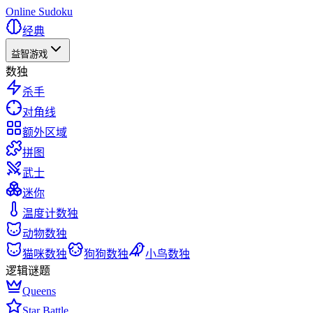
Online Sudoku
经典
益智游戏
数独
杀手
对角线
额外区域
拼图
武士
迷你
温度计数独
动物数独
猫咪数独
狗狗数独
小鸟数独
逻辑谜题
Queens
Star Battle