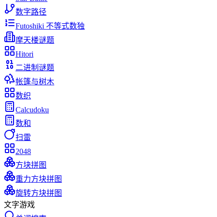
数字路径
Futoshiki 不等式数独
摩天楼谜题
Hitori
二进制谜题
帐篷与树木
数织
Calcudoku
数和
扫雷
2048
方块拼图
重力方块拼图
旋转方块拼图
文字游戏