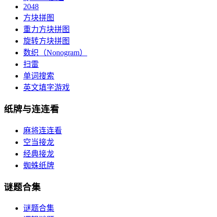
2048
方块拼图
重力方块拼图
旋转方块拼图
数织（Nonogram）
扫雷
单词搜索
英文填字游戏
纸牌与连连看
麻将连连看
空当接龙
经典接龙
蜘蛛纸牌
谜题合集
谜题合集