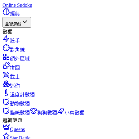
Online Sudoku
經典
益智遊戲
數獨
殺手
對角線
額外區域
拼圖
武士
迷你
溫度計數獨
動物數獨
貓咪數獨
狗狗數獨
小鳥數獨
邏輯謎題
Queens
Star Battle