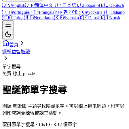
🇺🇸
English
🇨🇳
简体中文
🇯🇵
日本語
🇪🇸
Español
🇩🇪
Deutsch
🇵🇹
Português
🇫🇷
Français
🇰🇷
한국어
🇷🇺
Русский
🇮🇹
Italiano
🇹🇷
Türkçe
🇳🇱
Nederlands
🇸🇪
Svenska
🇩🇰
Dansk
🇳🇴
Norsk
首頁
邏輯益智遊戲
單字搜尋
免費 線上 puzzle
聖誕節單字搜尋
圍繞 聖誕節 主題尋找隱藏單字。可以線上拖曳解題，也可以
列印成詞彙練習或課堂活動。
聖誕節單字搜尋 · 10x10 · 8-12 個單字