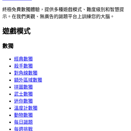
終極免費數獨體驗，提供多種遊戲模式、難度級別和智慧提
示。在我們美觀、無廣告的謎題平台上訓練您的大腦。
遊戲模式
數獨
經典數獨
殺手數獨
對角線數獨
額外區域數獨
拼圖數獨
武士數獨
迷你數獨
溫度計數獨
動物數獨
每日謎題
每週挑戰