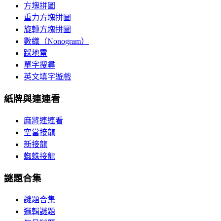
方塊拼圖
重力方塊拼圖
旋轉方塊拼圖
數織（Nonogram）
踩地雷
單字搜尋
英文填字遊戲
紙牌與連連看
麻將連連看
空當接龍
新接龍
蜘蛛接龍
謎題合集
謎題合集
邏輯謎題