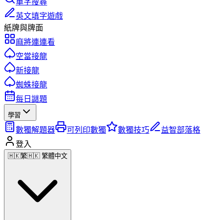
單字搜尋
英文填字遊戲
紙牌與牌面
麻將連連看
空當接龍
新接龍
蜘蛛接龍
每日謎題
學習
數獨解題器
可列印數獨
數獨技巧
益智部落格
登入
🇭🇰
繁
🇭🇰 繁體中文