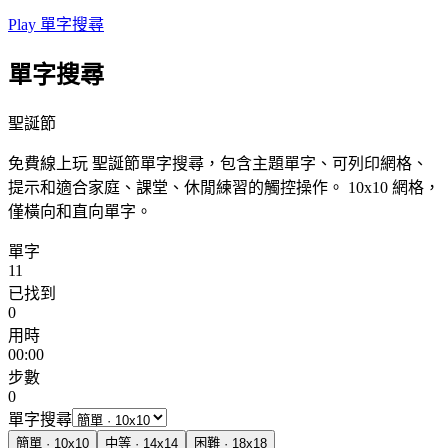
Play 單字搜尋
單字搜尋
聖誕節
免費線上玩 聖誕節單字搜尋，包含主題單字、可列印網格、
提示和適合家庭、課堂、休閒練習的觸控操作。
10x10 網格，
僅橫向和直向單字。
單字
11
已找到
0
用時
00:00
步數
0
單字搜尋
簡單
·
10
x
10
中等
·
14
x
14
困難
·
18
x
18