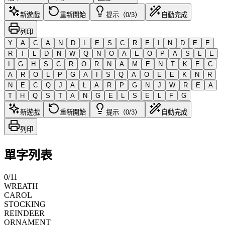
新遊戲
重新開始
提示（0/3）
自動完成
列印
Y
A
C
A
N
D
L
E
S
C
R
E
I
N
D
E
E
R
T
L
D
N
W
Q
N
O
A
E
O
P
A
S
L
E
I
G
H
S
C
R
O
R
N
A
M
E
N
T
K
E
C
A
R
O
L
P
G
A
I
S
Q
A
O
E
E
K
N
R
N
E
C
Q
J
A
L
A
R
P
G
N
J
W
R
E
A
T
H
Q
S
T
A
N
G
E
L
S
E
L
F
G
新遊戲
重新開始
提示（0/3）
自動完成
列印
單字列表
0
/
11
WREATH
CAROL
STOCKING
REINDEER
ORNAMENT