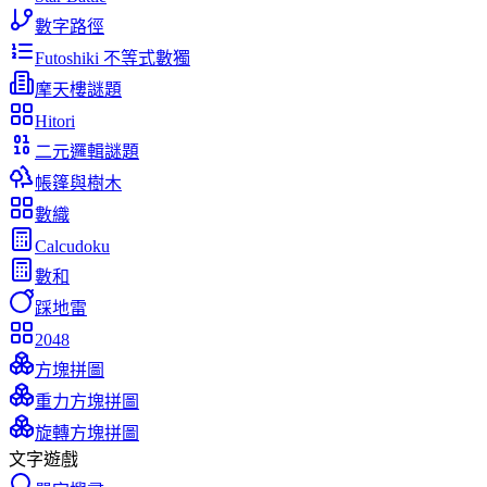
數字路徑
Futoshiki 不等式數獨
摩天樓謎題
Hitori
二元邏輯謎題
帳篷與樹木
數織
Calcudoku
數和
踩地雷
2048
方塊拼圖
重力方塊拼圖
旋轉方塊拼圖
文字遊戲