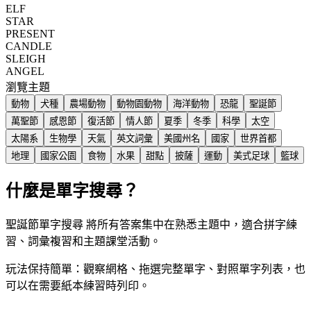
ELF
STAR
PRESENT
CANDLE
SLEIGH
ANGEL
瀏覽主題
動物
犬種
農場動物
動物園動物
海洋動物
恐龍
聖誕節
萬聖節
感恩節
復活節
情人節
夏季
冬季
科學
太空
太陽系
生物學
天氣
英文詞彙
美國州名
國家
世界首都
地理
國家公園
食物
水果
甜點
披薩
運動
美式足球
籃球
什麼是單字搜尋？
聖誕節單字搜尋 將所有答案集中在熟悉主題中，適合拼字練
習、詞彙複習和主題課堂活動。
玩法保持簡單：觀察網格、拖選完整單字、對照單字列表，也
可以在需要紙本練習時列印。