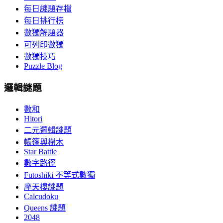
每日謎題存檔
每日排行榜
數獨解題器
可列印數獨
數獨技巧
Puzzle Blog
邏輯謎題
數和
Hitori
二元邏輯謎題
帳篷與樹木
Star Battle
數字路徑
Futoshiki 不等式數獨
摩天樓謎題
Calcudoku
Queens 謎題
2048