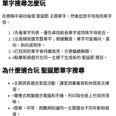
單字搜尋怎麼玩
在網格中尋找每個 聖誕節 主題單字，然後從首字母拖到尾字
母。
1
先看單字列表，優先尋找較長單字或特殊字母組合。
2
沿直線拖選完整單字；根據難度，單字可能橫向、直
向、斜向或倒序。
3
已找到的單字會持續高亮，方便繼續解題。
4
點擊新遊戲可在同一主題下生成新的 聖誕節 題目。
為什麼適合玩 聖誕節單字搜尋
•
主題詞表適合家庭活動、課堂詞彙複習和休閒英文練
習。
•
響應式棋盤適合電腦和手機，列印版在紙上也保持清
晰。
•
簡單、中等、困難規則讓同一主題適合不同年齡和程
度。