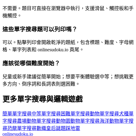
不需要。題目可直接在瀏覽器中執行，支援滑鼠、觸控板和手
機觸控。
這些單字搜尋題可以列印嗎？
可以。點擊列印會開啟乾淨的題紙，包含標題、難度、字母網
格、單字列表和 onlinesudoku.io 頁尾。
應該從哪個難度開始？
兒童或新手建議從簡單開始；想要平衡體驗選中等；想挑戰更
多方向、倒序詞和長詞表則選困難。
更多單字搜尋與邏輯遊戲
簡單單字搜尋
中等單字搜尋
困難單字搜尋
動物單字搜尋
犬種單
字搜尋
農場動物單字搜尋
動物園動物單字搜尋
海洋動物單字搜
尋
恐龍單字搜尋
數織
皇后謎題
踩地雷
onlinesudoku.io