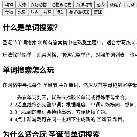
动物
犬种
农场动物
动物园动物
海洋动物
恐龙
圣诞节
万圣
食物
水果
甜点
披萨
运动
美式橄榄球
篮球
什么是单词搜索？
圣诞节单词搜索 将所有答案集中在熟悉主题中，适合拼写练习
玩法保持简单：观察网格、拖选完整单词、对照单词列表，也
单词搜索怎么玩
在网格中寻找每个 圣诞节 主题单词，然后从首字母拖到尾字
1
先看单词列表，优先寻找较长单词或特殊字母组合。
2
沿直线拖选完整单词；根据难度，单词可能横向、纵向
3
已找到的单词会持续高亮，方便继续解题。
4
点击新游戏可在同一主题下生成新的 圣诞节 题目。
为什么适合玩 圣诞节单词搜索