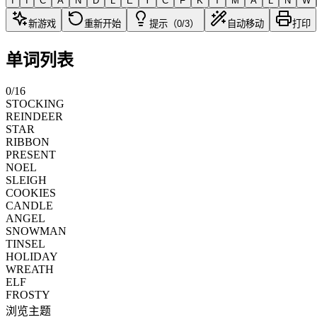
I
I
C
A
N
D
L
E
Y
C
F
K
T
M
A
L
N
W
新游戏
重新开始
提示（0/3）
自动移动
打印
单词列表
0
/
16
STOCKING
REINDEER
STAR
RIBBON
PRESENT
NOEL
SLEIGH
COOKIES
CANDLE
ANGEL
SNOWMAN
TINSEL
HOLIDAY
WREATH
ELF
FROSTY
浏览主题