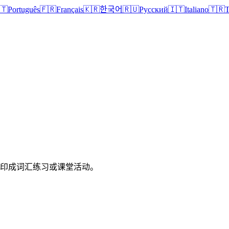
🇹
Português
🇫🇷
Français
🇰🇷
한국어
🇷🇺
Русский
🇮🇹
Italiano
🇹🇷
T
打印成词汇练习或课堂活动。