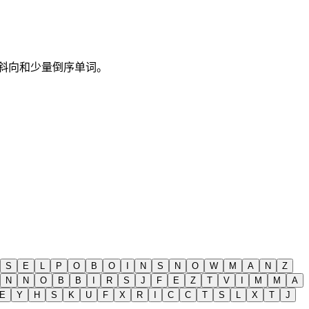
包含斜向和少量倒序单词。
S
E
L
P
O
B
O
I
N
S
N
O
W
M
A
N
Z
N
N
O
B
B
I
R
S
J
F
E
Z
T
V
I
M
M
A
E
Y
H
S
K
U
F
X
R
I
C
C
T
S
L
X
T
J