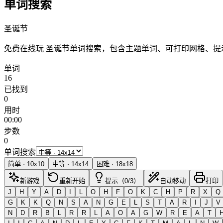
单词搜索
圣诞节
免费在线玩 圣诞节单词搜索，包含主题单词、可打印网格、
单词
16
已找到
0
用时
00:00
步数
0
单词搜索
简单
·
10
x
10
中等
·
14
x
14
困难
·
18
x
18
新游戏
重新开始
提示（0/3）
自动移动
打印
J
H
Y
A
D
I
L
O
H
F
O
K
C
H
P
R
X
Q
G
K
K
Q
N
S
A
N
G
E
L
S
T
A
R
I
J
V
N
D
R
B
L
R
R
L
A
O
A
G
W
R
E
A
T