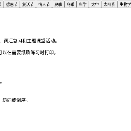
节
感恩节
复活节
情人节
夏季
冬季
科学
太空
太阳系
生物学
、词汇复习和主题课堂活动。
可以在需要纸质练习时打印。
母。
、斜向或倒序。