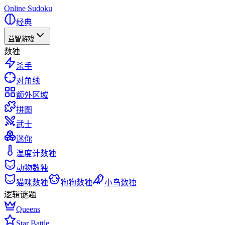
Online Sudoku
经典
益智游戏
数独
杀手
对角线
额外区域
拼图
武士
迷你
温度计数独
动物数独
猫咪数独
狗狗数独
小鸟数独
逻辑谜题
Queens
Star Battle