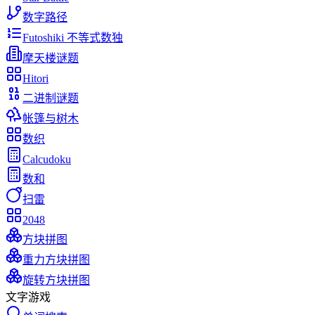
数字路径
Futoshiki 不等式数独
摩天楼谜题
Hitori
二进制谜题
帐篷与树木
数织
Calcudoku
数和
扫雷
2048
方块拼图
重力方块拼图
旋转方块拼图
文字游戏