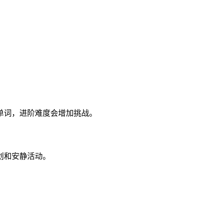
。
。
。
单词，进阶难度会增加挑战。
划和安静活动。
。