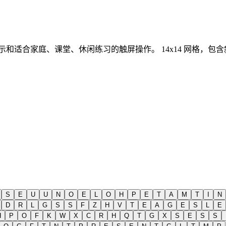
提示和适合家庭、课堂、休闲练习的触屏操作。
14x14 网格，
S
E
U
U
N
O
E
L
O
H
P
E
T
A
M
T
I
N
D
R
L
G
S
S
F
Z
H
V
T
E
A
G
E
S
L
E
H
P
O
F
K
W
X
C
R
H
Q
T
G
X
S
E
S
S