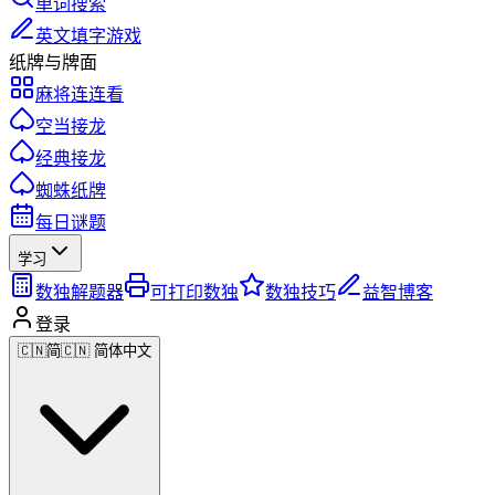
单词搜索
英文填字游戏
纸牌与牌面
麻将连连看
空当接龙
经典接龙
蜘蛛纸牌
每日谜题
学习
数独解题器
可打印数独
数独技巧
益智博客
登录
🇨🇳
简
🇨🇳 简体中文