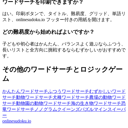
ワードサーチを印刷できますか？
はい。印刷ボタンで、タイトル、難易度、グリッド、単語リ
スト、onlinesudoku.io フッター付きの用紙を開けます。
どの難易度から始めればよいですか？
子どもや初心者はかんたん、バランスよく遊ぶならふつう、
長いリストと全方向に挑戦するならむずかしいがおすすめで
す。
その他のワードサーチとロジックゲー
ム
かんたんワードサーチ
ふつうワードサーチ
むずかしいワード
サーチ
動物ワードサーチ
犬種ワードサーチ
農場の動物ワード
サーチ
動物園の動物ワードサーチ
海の生き物ワードサーチ
恐
竜ワードサーチ
ノノグラム
クイーンズパズル
マインスイーパ
ー
onlinesudoku.io