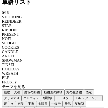
単語リスト
0
/
16
STOCKING
REINDEER
STAR
RIBBON
PRESENT
NOEL
SLEIGH
COOKIES
CANDLE
ANGEL
SNOWMAN
TINSEL
HOLIDAY
WREATH
ELF
FROSTY
テーマを見る
動物
犬種
農場の動物
動物園の動物
海の生き物
恐竜
クリスマス
ハロウィン
感謝祭
イースター
バレンタインデー
夏
冬
科学
宇宙
太陽系
生物学
天気
英単語