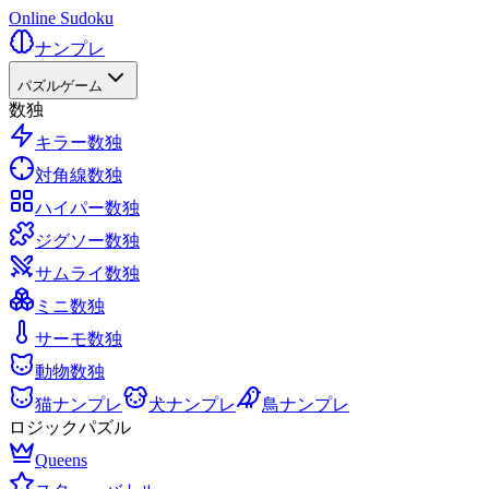
Online Sudoku
ナンプレ
パズルゲーム
数独
キラー数独
対角線数独
ハイパー数独
ジグソー数独
サムライ数独
ミニ数独
サーモ数独
動物数独
猫ナンプレ
犬ナンプレ
鳥ナンプレ
ロジックパズル
Queens