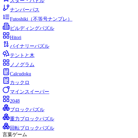
スター・バトル
ナンバーパス
Futoshiki（不等号ナンプレ）
ビルディングパズル
Hitori
バイナリーパズル
テントと木
ノノグラム
Calcudoku
カックロ
マインスイーパー
2048
ブロックパズル
重力ブロックパズル
回転ブロックパズル
言葉ゲーム