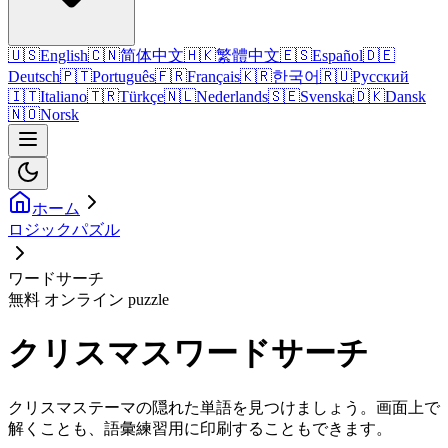
🇺🇸
English
🇨🇳
简体中文
🇭🇰
繁體中文
🇪🇸
Español
🇩🇪
Deutsch
🇵🇹
Português
🇫🇷
Français
🇰🇷
한국어
🇷🇺
Русский
🇮🇹
Italiano
🇹🇷
Türkçe
🇳🇱
Nederlands
🇸🇪
Svenska
🇩🇰
Dansk
🇳🇴
Norsk
ホーム
ロジックパズル
ワードサーチ
無料 オンライン puzzle
クリスマスワードサーチ
クリスマステーマの隠れた単語を見つけましょう。画面上で
解くことも、語彙練習用に印刷することもできます。