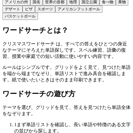
アメリカの州
国名
世界の首都
地理
国立公園
食べ物
果物
デザート
ピザ
スポーツ
アメリカンフットボール
バスケットボール
ワードサーチとは？
クリスマスワードサーチ は、すべての答えをひとつの身近
なテーマにそろえた単語探しです。スペル練習、語彙の復
習、授業や家庭での短い活動に使いやすい内容です。
ルールはシンプルです。グリッドをよく見て、見つけた単語
を端から端までなぞり、単語リストで進み具合を確認しま
す。紙で使いたいときはそのまま印刷できます。
ワードサーチの遊び方
テーマを選び、グリッドを見て、答えを見つけたら単語全体
をなぞります。
1
まず単語リストを確認し、長い単語や特徴のある文字
の並びから探します。