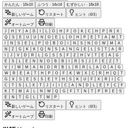
かんたん
·
10
x
10
ふつう
·
14
x
14
むずかしい
·
18
x
18
新しいゲーム
リスタート
ヒント（0/3）
オートムーブ
印刷
J
H
Y
A
D
I
L
O
H
F
O
K
C
H
P
R
X
Q
S
E
U
U
N
O
E
L
O
H
P
E
T
A
M
T
I
N
S
E
L
P
O
B
O
I
N
S
N
O
W
M
A
N
Z
G
K
K
Q
N
S
A
N
G
E
L
S
T
A
R
I
J
V
D
R
L
G
S
S
F
Z
H
V
T
E
A
G
E
S
L
E
N
N
O
B
B
I
R
S
J
F
E
Z
T
V
I
M
M
A
N
D
R
B
L
R
R
L
A
O
A
G
W
R
E
A
T
H
P
O
F
K
W
X
C
R
H
Q
T
G
X
S
E
S
S
E
Y
H
S
K
U
F
X
R
I
C
C
T
S
L
X
T
J
I
I
C
A
N
D
L
E
Y
C
F
K
T
M
A
L
N
W
Q
G
F
T
N
T
P
R
E
S
E
N
T
G
L
T
M
P
新しいゲーム
リスタート
ヒント（0/3）
オートムーブ
印刷