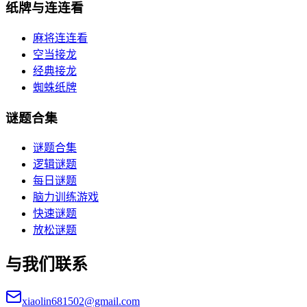
纸牌与连连看
麻将连连看
空当接龙
经典接龙
蜘蛛纸牌
谜题合集
谜题合集
逻辑谜题
每日谜题
脑力训练游戏
快速谜题
放松谜题
与我们联系
xiaolin681502@gmail.com