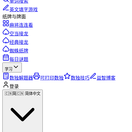
单词搜索
英文填字游戏
纸牌与牌面
麻将连连看
空当接龙
经典接龙
蜘蛛纸牌
每日谜题
学习
数独解题器
可打印数独
数独技巧
益智博客
登录
🇨🇳
简
🇨🇳 简体中文