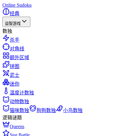
Online Sudoku
经典
益智游戏
数独
杀手
对角线
额外区域
拼图
武士
迷你
温度计数独
动物数独
猫咪数独
狗狗数独
小鸟数独
逻辑谜题
Queens
Star Battle