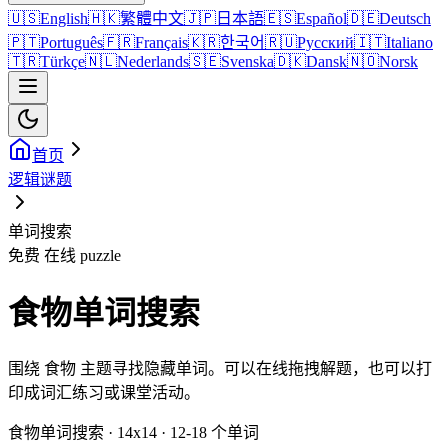
🇺🇸
English
🇭🇰
繁體中文
🇯🇵
日本語
🇪🇸
Español
🇩🇪
Deutsch
🇵🇹
Português
🇫🇷
Français
🇰🇷
한국어
🇷🇺
Русский
🇮🇹
Italiano
🇹🇷
Türkçe
🇳🇱
Nederlands
🇸🇪
Svenska
🇩🇰
Dansk
🇳🇴
Norsk
首页
逻辑谜题
单词搜索
免费 在线 puzzle
食物单词搜索
围绕 食物 主题寻找隐藏单词。可以在线拖拽解题，也可以打
印成词汇练习或课堂活动。
食物单词搜索 · 14x14 · 12-18 个单词