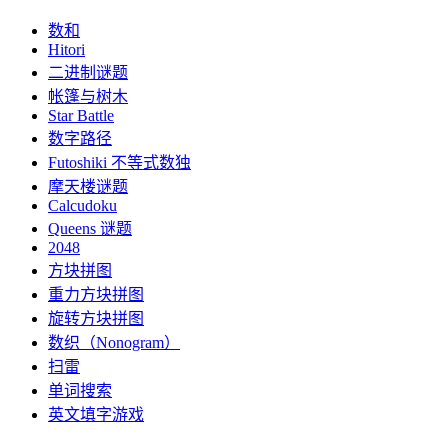
数和
Hitori
二进制谜题
帐篷与树木
Star Battle
数字路径
Futoshiki 不等式数独
摩天楼谜题
Calcudoku
Queens 谜题
2048
方块拼图
重力方块拼图
旋转方块拼图
数织（Nonogram）
扫雷
单词搜索
英文填字游戏