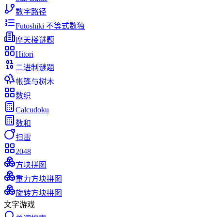
数字路径
Futoshiki 不等式数独
摩天楼谜题
Hitori
二进制谜题
帐篷与树木
数织
Calcudoku
数和
扫雷
2048
方块拼图
重力方块拼图
旋转方块拼图
文字游戏