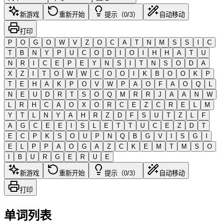
新游戏
重新开始
提示（0/3）
自动移动
打印
P
O
G
O
W
V
Z
O
C
A
T
N
M
S
S
I
C
T
B
N
Y
P
U
C
O
D
I
O
I
H
H
A
T
U
N
R
I
C
E
P
E
Y
N
S
I
T
N
S
O
D
A
X
Z
I
T
O
W
W
C
O
O
I
K
B
O
O
K
P
T
E
H
A
K
P
O
V
W
P
A
O
F
A
O
Q
L
N
E
U
D
R
T
S
O
Q
M
R
R
J
A
A
N
W
L
R
H
C
A
O
X
O
R
C
E
Z
C
R
E
L
M
Y
T
L
N
Y
A
H
R
Z
D
F
S
U
T
Z
L
F
A
G
C
E
E
I
S
L
E
T
T
U
C
E
Z
D
T
E
C
P
K
S
O
U
P
N
Q
B
G
V
I
S
G
I
E
L
P
P
A
O
G
A
Z
C
K
E
M
T
M
S
O
I
B
U
R
G
E
R
U
E
新游戏
重新开始
提示（0/3）
自动移动
打印
单词列表