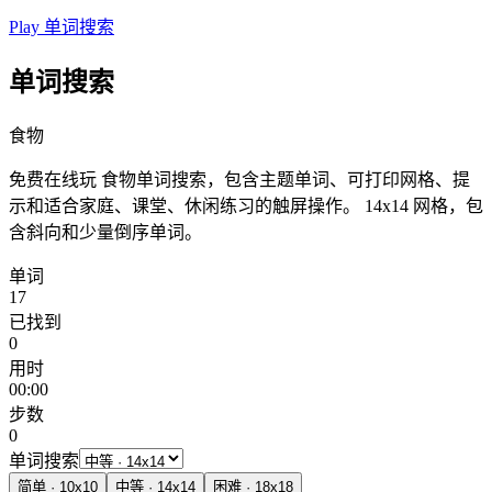
Play 单词搜索
单词搜索
食物
免费在线玩 食物单词搜索，包含主题单词、可打印网格、提
示和适合家庭、课堂、休闲练习的触屏操作。
14x14 网格，包
含斜向和少量倒序单词。
单词
17
已找到
0
用时
00:00
步数
0
单词搜索
简单
·
10
x
10
中等
·
14
x
14
困难
·
18
x
18