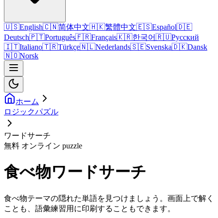
🇺🇸
English
🇨🇳
简体中文
🇭🇰
繁體中文
🇪🇸
Español
🇩🇪
Deutsch
🇵🇹
Português
🇫🇷
Français
🇰🇷
한국어
🇷🇺
Русский
🇮🇹
Italiano
🇹🇷
Türkçe
🇳🇱
Nederlands
🇸🇪
Svenska
🇩🇰
Dansk
🇳🇴
Norsk
ホーム
ロジックパズル
ワードサーチ
無料 オンライン puzzle
食べ物ワードサーチ
食べ物テーマの隠れた単語を見つけましょう。画面上で解く
ことも、語彙練習用に印刷することもできます。