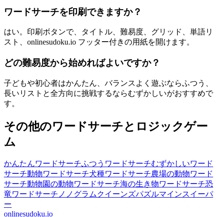
ワードサーチを印刷できますか？
はい。印刷ボタンで、タイトル、難易度、グリッド、単語リ
スト、onlinesudoku.io フッター付きの用紙を開けます。
どの難易度から始めればよいですか？
子どもや初心者はかんたん、バランスよく遊ぶならふつう、
長いリストと全方向に挑戦するならむずかしいがおすすめで
す。
その他のワードサーチとロジックゲー
ム
かんたんワードサーチ
ふつうワードサーチ
むずかしいワード
サーチ
動物ワードサーチ
犬種ワードサーチ
農場の動物ワード
サーチ
動物園の動物ワードサーチ
海の生き物ワードサーチ
恐
竜ワードサーチ
ノノグラム
クイーンズパズル
マインスイーパ
ー
onlinesudoku.io