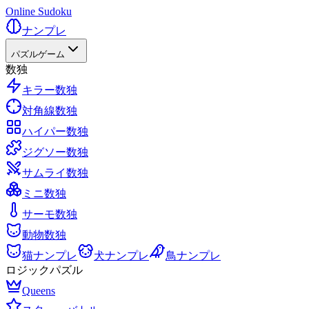
Online Sudoku
ナンプレ
パズルゲーム
数独
キラー数独
対角線数独
ハイパー数独
ジグソー数独
サムライ数独
ミニ数独
サーモ数独
動物数独
猫ナンプレ
犬ナンプレ
鳥ナンプレ
ロジックパズル
Queens