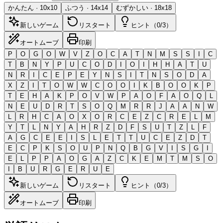
かんたん
·
10
x
10
ふつう
·
14
x
14
むずかしい
·
18
x
18
新しいゲーム
リスタート
ヒント（0/3）
オートムーブ
印刷
P
O
G
O
W
V
Z
O
C
A
T
N
M
S
S
I
C
T
B
N
Y
P
U
C
O
D
I
O
I
H
H
A
T
U
N
R
I
C
E
P
E
Y
N
S
I
T
N
S
O
D
A
X
Z
I
T
O
W
W
C
O
O
I
K
B
O
O
K
P
T
E
H
A
K
P
O
V
W
P
A
O
F
A
O
Q
L
N
E
U
D
R
T
S
O
Q
M
R
R
J
A
A
N
W
L
R
H
C
A
O
X
O
R
C
E
Z
C
R
E
L
M
Y
T
L
N
Y
A
H
R
Z
D
F
S
U
T
Z
L
F
A
G
C
E
E
I
S
L
E
T
T
U
C
E
Z
D
T
E
C
P
K
S
O
U
P
N
Q
B
G
V
I
S
G
I
E
L
P
P
A
O
G
A
Z
C
K
E
M
T
M
S
O
I
B
U
R
G
E
R
U
E
新しいゲーム
リスタート
ヒント（0/3）
オートムーブ
印刷