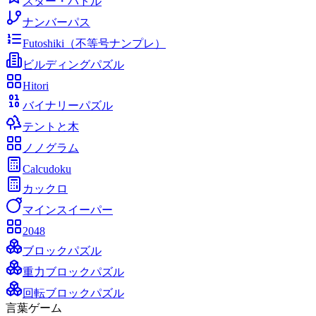
スター・バトル
ナンバーパス
Futoshiki（不等号ナンプレ）
ビルディングパズル
Hitori
バイナリーパズル
テントと木
ノノグラム
Calcudoku
カックロ
マインスイーパー
2048
ブロックパズル
重力ブロックパズル
回転ブロックパズル
言葉ゲーム