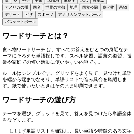
夏
冬
科学
宇宙
太陽系
生物学
天気
英単語
アメリカの州
国名
世界の首都
地理
国立公園
食べ物
果物
デザート
ピザ
スポーツ
アメリカンフットボール
バスケットボール
ワードサーチとは？
食べ物ワードサーチ は、すべての答えをひとつの身近なテ
ーマにそろえた単語探しです。スペル練習、語彙の復習、授
業や家庭での短い活動に使いやすい内容です。
ルールはシンプルです。グリッドをよく見て、見つけた単語
を端から端までなぞり、単語リストで進み具合を確認しま
す。紙で使いたいときはそのまま印刷できます。
ワードサーチの遊び方
テーマを選び、グリッドを見て、答えを見つけたら単語全体
をなぞります。
1
まず単語リストを確認し、長い単語や特徴のある文字