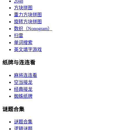
2048
方块拼图
重力方块拼图
旋转方块拼图
数织（Nonogram）
扫雷
单词搜索
英文填字游戏
纸牌与连连看
麻将连连看
空当接龙
经典接龙
蜘蛛纸牌
谜题合集
谜题合集
逻辑谜题