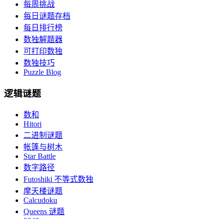
每周挑战
每日谜题存档
每日排行榜
数独解题器
可打印数独
数独技巧
Puzzle Blog
逻辑谜题
数和
Hitori
二进制谜题
帐篷与树木
Star Battle
数字路径
Futoshiki 不等式数独
摩天楼谜题
Calcudoku
Queens 谜题