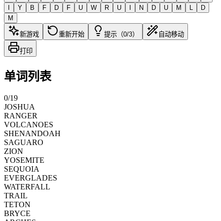
I
Y
B
F
D
F
U
W
R
U
I
N
D
U
M
L
D
M
新游戏
重新开始
提示（0/3）
自动移动
打印
单词列表
0
/
19
JOSHUA
RANGER
VOLCANOES
SHENANDOAH
SAGUARO
ZION
YOSEMITE
SEQUOIA
EVERGLADES
WATERFALL
TRAIL
TETON
BRYCE