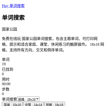
Play 单词搜索
单词搜索
国家公园
免费在线玩 国家公园单词搜索，包含主题单词、可打印网
格、提示和适合家庭、课堂、休闲练习的触屏操作。
18x18 网
格，支持所有方向、交叉和倒序单词。
单词
19
已找到
0
用时
00:00
步数
0
单词搜索
简单
·
10
x
10
中等
·
14
x
14
困难
·
18
x
18