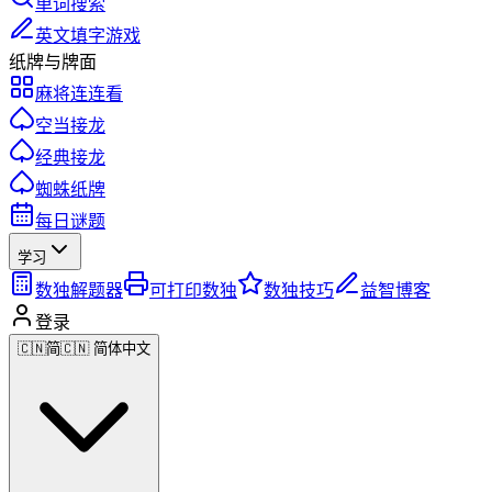
单词搜索
英文填字游戏
纸牌与牌面
麻将连连看
空当接龙
经典接龙
蜘蛛纸牌
每日谜题
学习
数独解题器
可打印数独
数独技巧
益智博客
登录
🇨🇳
简
🇨🇳 简体中文