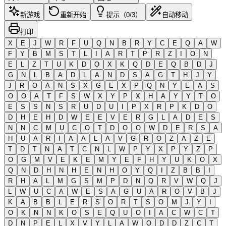
新游戏
重新开始
提示（0/3）
自动移动
打印
X
E
J
W
R
F
U
Q
N
B
R
Y
C
E
Q
A
W
F
Y
B
M
S
T
L
I
A
R
T
P
R
Z
I
O
N
E
L
Z
T
U
K
D
O
X
K
Q
D
E
Q
B
D
J
G
N
L
B
A
D
L
A
N
D
S
A
G
T
H
J
Y
J
R
O
A
N
S
X
G
E
X
P
Q
N
Y
E
A
S
O
O
A
T
F
S
W
X
Y
P
X
H
A
Y
Y
T
O
E
S
S
N
S
R
U
D
U
I
P
X
R
P
K
D
O
D
H
E
H
D
W
E
E
V
E
R
G
L
A
D
E
S
N
N
C
M
U
C
O
T
D
O
O
W
D
E
R
S
A
H
U
A
R
I
A
A
L
A
V
G
R
O
Z
A
Z
E
T
D
T
N
A
T
C
N
L
W
P
Y
X
P
Y
Z
P
O
G
M
V
E
K
E
M
Y
E
F
H
Y
U
K
O
X
Q
N
D
H
N
H
E
N
H
O
Y
Q
I
Z
B
B
I
R
H
A
L
M
G
S
M
P
D
N
Q
R
V
W
Q
J
L
W
U
C
A
W
E
S
A
G
U
A
R
O
V
B
J
K
A
B
B
L
E
R
S
O
R
T
S
O
M
J
Y
I
O
K
N
N
K
O
S
E
Q
U
O
I
A
C
W
C
T
D
N
P
E
L
X
V
Y
L
A
W
O
D
D
Z
C
T