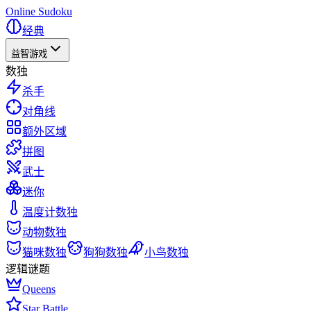
Online Sudoku
经典
益智游戏
数独
杀手
对角线
额外区域
拼图
武士
迷你
温度计数独
动物数独
猫咪数独
狗狗数独
小鸟数独
逻辑谜题
Queens
Star Battle