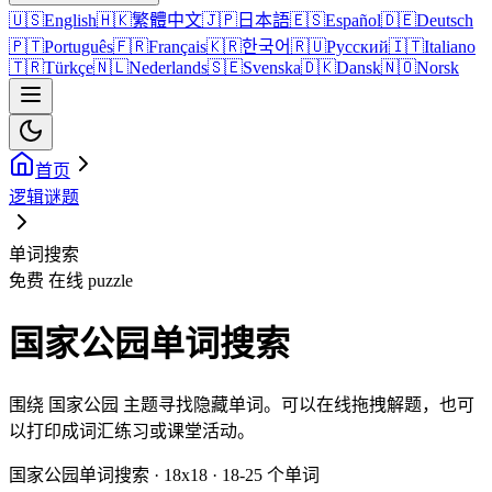
🇺🇸
English
🇭🇰
繁體中文
🇯🇵
日本語
🇪🇸
Español
🇩🇪
Deutsch
🇵🇹
Português
🇫🇷
Français
🇰🇷
한국어
🇷🇺
Русский
🇮🇹
Italiano
🇹🇷
Türkçe
🇳🇱
Nederlands
🇸🇪
Svenska
🇩🇰
Dansk
🇳🇴
Norsk
首页
逻辑谜题
单词搜索
免费 在线 puzzle
国家公园单词搜索
围绕 国家公园 主题寻找隐藏单词。可以在线拖拽解题，也可
以打印成词汇练习或课堂活动。
国家公园单词搜索 · 18x18 · 18-25 个单词