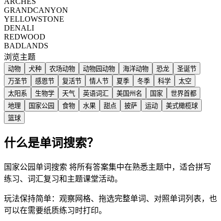
ARCHES
GRANDCANYON
YELLOWSTONE
DENALI
REDWOOD
BADLANDS
浏览主题
动物
犬种
农场动物
动物园动物
海洋动物
恐龙
圣诞节
万圣节
感恩节
复活节
情人节
夏季
冬季
科学
太空
太阳系
生物学
天气
英语词汇
美国州名
国家
世界首都
地理
国家公园
食物
水果
甜点
披萨
运动
美式橄榄球
篮球
什么是单词搜索？
国家公园单词搜索 将所有答案集中在熟悉主题中，适合拼写
练习、词汇复习和主题课堂活动。
玩法保持简单：观察网格、拖选完整单词、对照单词列表，也
可以在需要纸质练习时打印。