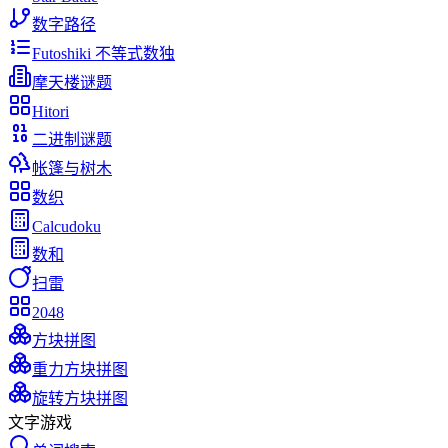
数字路径
Futoshiki 不等式数独
摩天楼谜题
Hitori
二进制谜题
帐篷与树木
数织
Calcudoku
数和
扫雷
2048
方块拼图
重力方块拼图
旋转方块拼图
文字游戏