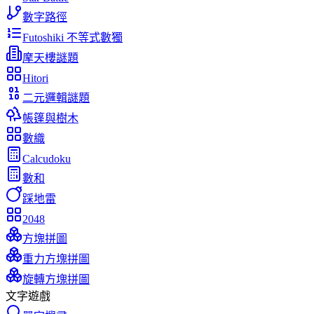
數字路徑
Futoshiki 不等式數獨
摩天樓謎題
Hitori
二元邏輯謎題
帳篷與樹木
數織
Calcudoku
數和
踩地雷
2048
方塊拼圖
重力方塊拼圖
旋轉方塊拼圖
文字遊戲