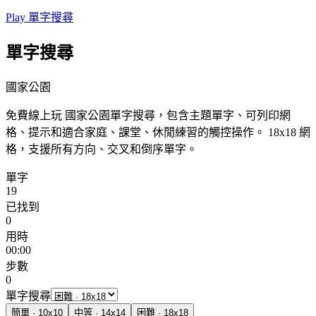
Play 單字搜尋
單字搜尋
國家公園
免費線上玩 國家公園單字搜尋，包含主題單字、可列印網
格、提示和適合家庭、課堂、休閒練習的觸控操作。
18x18 網
格，支援所有方向、交叉和倒序單字。
單字
19
已找到
0
用時
00:00
步數
0
單字搜尋
簡單
·
10
x
10
中等
·
14
x
14
困難
·
18
x
18