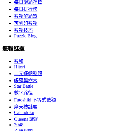
每日謎題存檔
每日排行榜
數獨解題器
可列印數獨
數獨技巧
Puzzle Blog
邏輯謎題
數和
Hitori
二元邏輯謎題
帳篷與樹木
Star Battle
數字路徑
Futoshiki 不等式數獨
摩天樓謎題
Calcudoku
Queens 謎題
2048