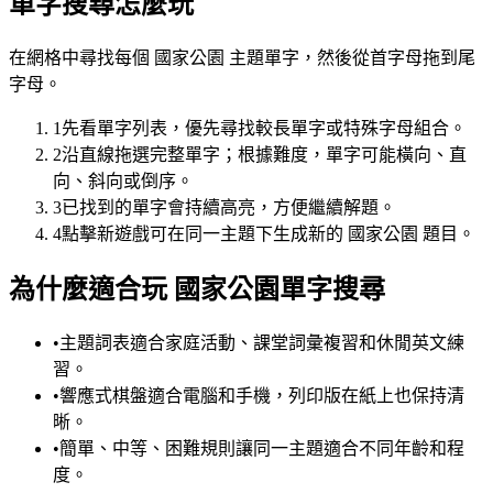
單字搜尋怎麼玩
在網格中尋找每個 國家公園 主題單字，然後從首字母拖到尾
字母。
1
先看單字列表，優先尋找較長單字或特殊字母組合。
2
沿直線拖選完整單字；根據難度，單字可能橫向、直
向、斜向或倒序。
3
已找到的單字會持續高亮，方便繼續解題。
4
點擊新遊戲可在同一主題下生成新的 國家公園 題目。
為什麼適合玩 國家公園單字搜尋
•
主題詞表適合家庭活動、課堂詞彙複習和休閒英文練
習。
•
響應式棋盤適合電腦和手機，列印版在紙上也保持清
晰。
•
簡單、中等、困難規則讓同一主題適合不同年齡和程
度。