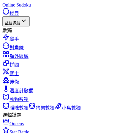
Online Sudoku
經典
益智遊戲
數獨
殺手
對角線
額外區域
拼圖
武士
迷你
溫度計數獨
動物數獨
貓咪數獨
狗狗數獨
小鳥數獨
邏輯謎題
Queens
Star Battle