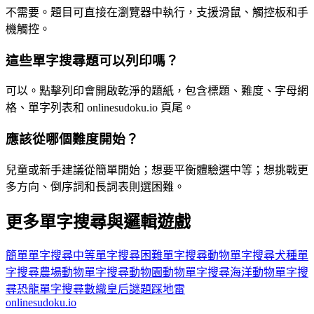
不需要。題目可直接在瀏覽器中執行，支援滑鼠、觸控板和手
機觸控。
這些單字搜尋題可以列印嗎？
可以。點擊列印會開啟乾淨的題紙，包含標題、難度、字母網
格、單字列表和 onlinesudoku.io 頁尾。
應該從哪個難度開始？
兒童或新手建議從簡單開始；想要平衡體驗選中等；想挑戰更
多方向、倒序詞和長詞表則選困難。
更多單字搜尋與邏輯遊戲
簡單單字搜尋
中等單字搜尋
困難單字搜尋
動物單字搜尋
犬種單
字搜尋
農場動物單字搜尋
動物園動物單字搜尋
海洋動物單字搜
尋
恐龍單字搜尋
數織
皇后謎題
踩地雷
onlinesudoku.io