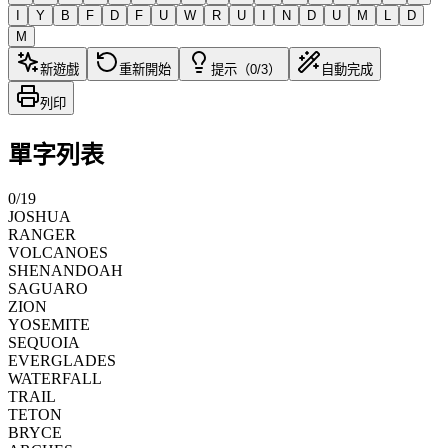
I
Y
B
F
D
F
U
W
R
U
I
N
D
U
M
L
D
M
新遊戲
重新開始
提示（0/3）
自動完成
列印
單字列表
0
/
19
JOSHUA
RANGER
VOLCANOES
SHENANDOAH
SAGUARO
ZION
YOSEMITE
SEQUOIA
EVERGLADES
WATERFALL
TRAIL
TETON
BRYCE