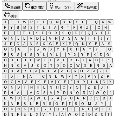
新遊戲
重新開始
提示（0/3）
自動完成
列印
X
E
J
W
R
F
U
Q
N
B
R
Y
C
E
Q
A
W
F
Y
B
M
S
T
L
I
A
R
T
P
R
Z
I
O
N
E
L
Z
T
U
K
D
O
X
K
Q
D
E
Q
B
D
J
G
N
L
B
A
D
L
A
N
D
S
A
G
T
H
J
Y
J
R
O
A
N
S
X
G
E
X
P
Q
N
Y
E
A
S
O
O
A
T
F
S
W
X
Y
P
X
H
A
Y
Y
T
O
E
S
S
N
S
R
U
D
U
I
P
X
R
P
K
D
O
D
H
E
H
D
W
E
E
V
E
R
G
L
A
D
E
S
N
N
C
M
U
C
O
T
D
O
O
W
D
E
R
S
A
H
U
A
R
I
A
A
L
A
V
G
R
O
Z
A
Z
E
T
D
T
N
A
T
C
N
L
W
P
Y
X
P
Y
Z
P
O
G
M
V
E
K
E
M
Y
E
F
H
Y
U
K
O
X
Q
N
D
H
N
H
E
N
H
O
Y
Q
I
Z
B
B
I
R
H
A
L
M
G
S
M
P
D
N
Q
R
V
W
Q
J
L
W
U
C
A
W
E
S
A
G
U
A
R
O
V
B
J
K
A
B
B
L
E
R
S
O
R
T
S
O
M
J
Y
I
O
K
N
N
K
O
S
E
Q
U
O
I
A
C
W
C
T
D
N
P
E
L
X
V
Y
L
A
W
O
D
D
Z
C
T