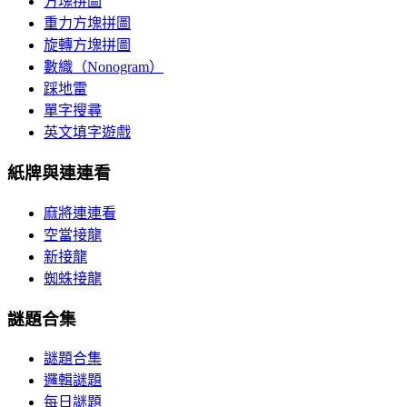
方塊拼圖
重力方塊拼圖
旋轉方塊拼圖
數織（Nonogram）
踩地雷
單字搜尋
英文填字遊戲
紙牌與連連看
麻將連連看
空當接龍
新接龍
蜘蛛接龍
謎題合集
謎題合集
邏輯謎題
每日謎題