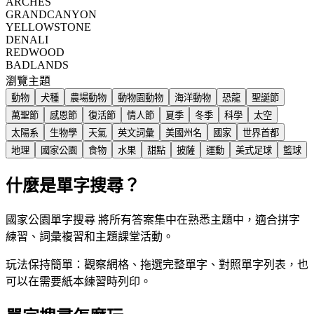
ARCHES
GRANDCANYON
YELLOWSTONE
DENALI
REDWOOD
BADLANDS
瀏覽主題
動物
犬種
農場動物
動物園動物
海洋動物
恐龍
聖誕節
萬聖節
感恩節
復活節
情人節
夏季
冬季
科學
太空
太陽系
生物學
天氣
英文詞彙
美國州名
國家
世界首都
地理
國家公園
食物
水果
甜點
披薩
運動
美式足球
籃球
什麼是單字搜尋？
國家公園單字搜尋 將所有答案集中在熟悉主題中，適合拼字
練習、詞彙複習和主題課堂活動。
玩法保持簡單：觀察網格、拖選完整單字、對照單字列表，也
可以在需要紙本練習時列印。