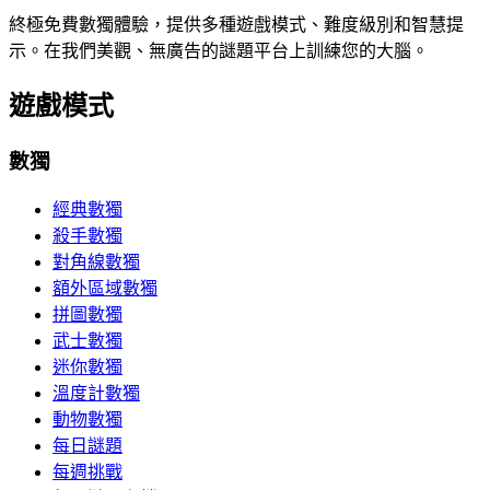
終極免費數獨體驗，提供多種遊戲模式、難度級別和智慧提
示。在我們美觀、無廣告的謎題平台上訓練您的大腦。
遊戲模式
數獨
經典數獨
殺手數獨
對角線數獨
額外區域數獨
拼圖數獨
武士數獨
迷你數獨
溫度計數獨
動物數獨
每日謎題
每週挑戰