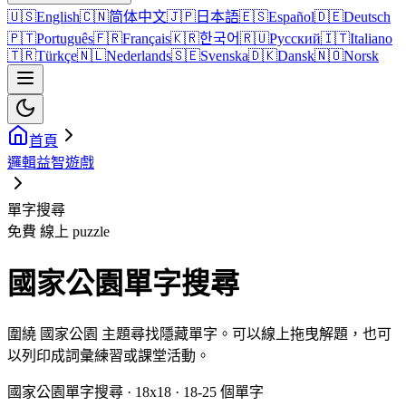
🇺🇸
English
🇨🇳
简体中文
🇯🇵
日本語
🇪🇸
Español
🇩🇪
Deutsch
🇵🇹
Português
🇫🇷
Français
🇰🇷
한국어
🇷🇺
Русский
🇮🇹
Italiano
🇹🇷
Türkçe
🇳🇱
Nederlands
🇸🇪
Svenska
🇩🇰
Dansk
🇳🇴
Norsk
首頁
邏輯益智遊戲
單字搜尋
免費 線上 puzzle
國家公園單字搜尋
圍繞 國家公園 主題尋找隱藏單字。可以線上拖曳解題，也可
以列印成詞彙練習或課堂活動。
國家公園單字搜尋 · 18x18 · 18-25 個單字