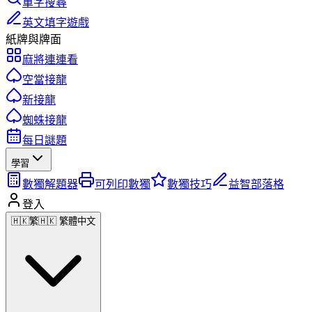
單字搜尋
英文填字遊戲
紙牌與牌面
麻將連連看
空當接龍
新接龍
蜘蛛接龍
每日謎題
學習
數獨解題器
可列印數獨
數獨技巧
益智部落格
登入
🇭🇰
繁
🇭🇰 繁體中文