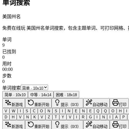
单词搜索
美国州名
免费在线玩 美国州名单词搜索，包含主题单词、可打印网格
单词
9
已找到
0
用时
00:00
步数
0
单词搜索
简单
·
10
x
10
中等
·
14
x
14
困难
·
18
x
18
新游戏
重新开始
提示（0/3）
自动移动
打印
V
W
I
S
C
O
N
S
I
N
E
N
E
Q
Q
O
H
I
D
H
V
N
K
V
Z
T
Y
V
I
R
G
I
N
I
A
P
新游戏
重新开始
提示（0/3）
自动移动
打印