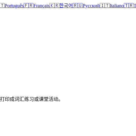
🇹
Português
🇫🇷
Français
🇰🇷
한국어
🇷🇺
Русский
🇮🇹
Italiano
🇹🇷
T
以打印成词汇练习或课堂活动。