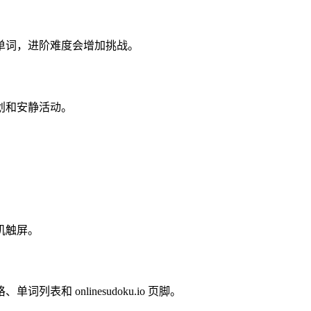
单词，进阶难度会增加挑战。
划和安静活动。
。
机触屏。
和 onlinesudoku.io 页脚。