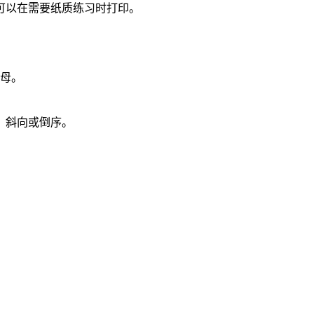
可以在需要纸质练习时打印。
字母。
、斜向或倒序。
。
。
。