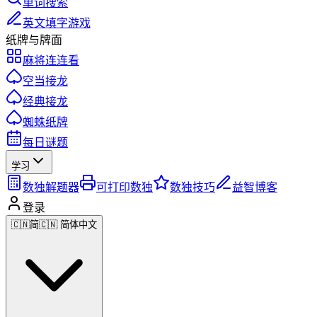
单词搜索
英文填字游戏
纸牌与牌面
麻将连连看
空当接龙
经典接龙
蜘蛛纸牌
每日谜题
学习
数独解题器
可打印数独
数独技巧
益智博客
登录
🇨🇳
简
🇨🇳 简体中文