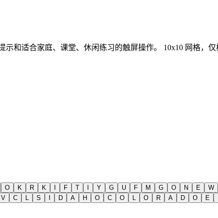
、提示和适合家庭、课堂、休闲练习的触屏操作。
10x10 网格
O
K
R
K
I
F
T
I
Y
G
U
F
M
G
O
N
E
W
V
C
L
S
I
D
A
H
O
C
O
L
O
R
A
D
O
E