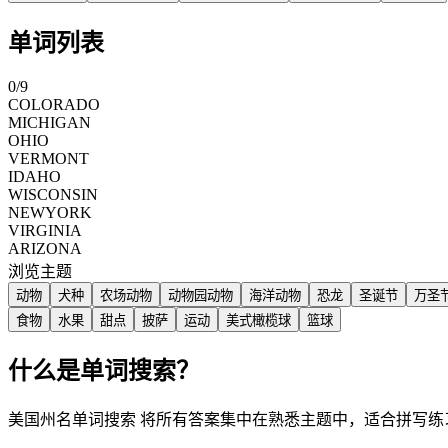
单词列表
0
/
9
COLORADO
MICHIGAN
OHIO
VERMONT
IDAHO
WISCONSIN
NEWYORK
VIRGINIA
ARIZONA
浏览主题
动物
犬种
农场动物
动物园动物
海洋动物
恐龙
圣诞节
万圣
食物
水果
甜点
披萨
运动
美式橄榄球
篮球
什么是单词搜索？
美国州名单词搜索 将所有答案集中在熟悉主题中，适合拼写练