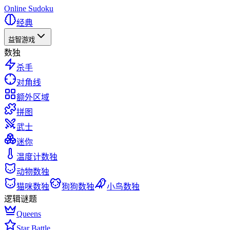
Online Sudoku
经典
益智游戏
数独
杀手
对角线
额外区域
拼图
武士
迷你
温度计数独
动物数独
猫咪数独
狗狗数独
小鸟数独
逻辑谜题
Queens
Star Battle