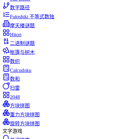
数字路径
Futoshiki 不等式数独
摩天楼谜题
Hitori
二进制谜题
帐篷与树木
数织
Calcudoku
数和
扫雷
2048
方块拼图
重力方块拼图
旋转方块拼图
文字游戏