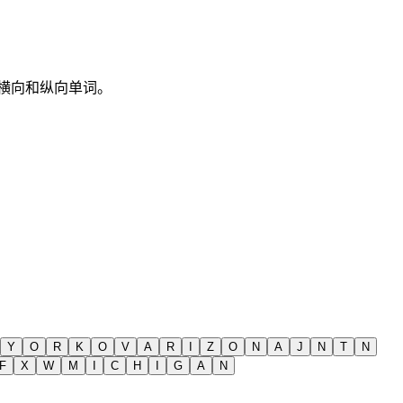
，仅横向和纵向单词。
Y
O
R
K
O
V
A
R
I
Z
O
N
A
J
N
T
N
F
X
W
M
I
C
H
I
G
A
N