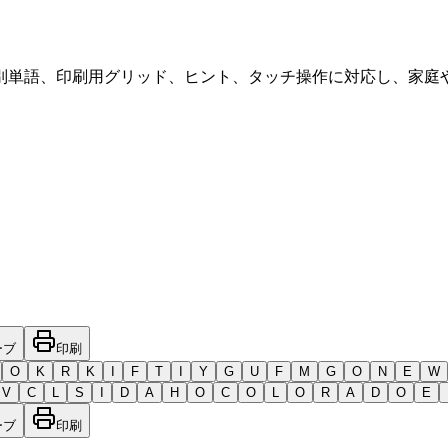
別単語、印刷用グリッド、ヒント、タッチ操作に対応し、家庭
ーブ
印刷
O
K
R
K
I
F
T
I
Y
G
U
F
M
G
O
N
E
W
V
C
L
S
I
D
A
H
O
C
O
L
O
R
A
D
O
E
ーブ
印刷