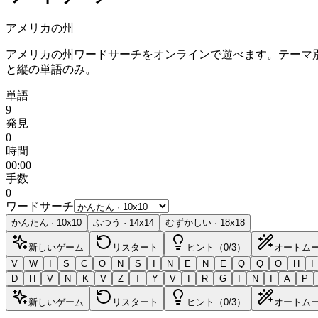
アメリカの州
アメリカの州ワードサーチをオンラインで遊べます。テーマ
と縦の単語のみ。
単語
9
発見
0
時間
00:00
手数
0
ワードサーチ
かんたん
·
10
x
10
ふつう
·
14
x
14
むずかしい
·
18
x
18
新しいゲーム
リスタート
ヒント（0/3）
オートム
V
W
I
S
C
O
N
S
I
N
E
N
E
Q
Q
O
H
I
D
H
V
N
K
V
Z
T
Y
V
I
R
G
I
N
I
A
P
新しいゲーム
リスタート
ヒント（0/3）
オートム