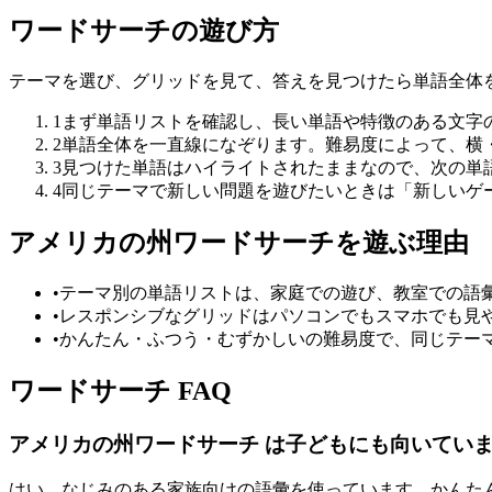
ワードサーチの遊び方
テーマを選び、グリッドを見て、答えを見つけたら単語全体
1
まず単語リストを確認し、長い単語や特徴のある文字
2
単語全体を一直線になぞります。難易度によって、横
3
見つけた単語はハイライトされたままなので、次の単
4
同じテーマで新しい問題を遊びたいときは「新しいゲ
アメリカの州ワードサーチを遊ぶ理由
•
テーマ別の単語リストは、家庭での遊び、教室での語
•
レスポンシブなグリッドはパソコンでもスマホでも見
•
かんたん・ふつう・むずかしいの難易度で、同じテー
ワードサーチ FAQ
アメリカの州ワードサーチ は子どもにも向いてい
はい。なじみのある家族向けの語彙を使っています。かんた