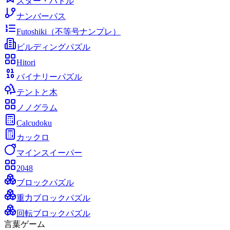
スター・バトル
ナンバーパス
Futoshiki（不等号ナンプレ）
ビルディングパズル
Hitori
バイナリーパズル
テントと木
ノノグラム
Calcudoku
カックロ
マインスイーパー
2048
ブロックパズル
重力ブロックパズル
回転ブロックパズル
言葉ゲーム