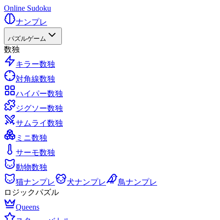
Online Sudoku
ナンプレ
パズルゲーム
数独
キラー数独
対角線数独
ハイパー数独
ジグソー数独
サムライ数独
ミニ数独
サーモ数独
動物数独
猫ナンプレ
犬ナンプレ
鳥ナンプレ
ロジックパズル
Queens