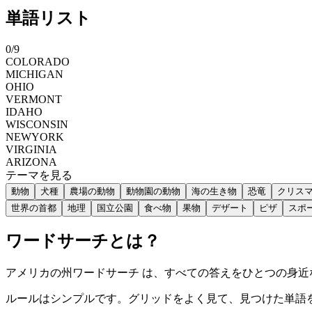
単語リスト
0
/
9
COLORADO
MICHIGAN
OHIO
VERMONT
IDAHO
WISCONSIN
NEWYORK
VIRGINIA
ARIZONA
テーマを見る
動物
犬種
農場の動物
動物園の動物
海の生き物
恐竜
クリス
世界の首都
地理
国立公園
食べ物
果物
デザート
ピザ
スポ
ワードサーチとは？
アメリカの州ワードサーチ は、すべての答えをひとつの身
ルールはシンプルです。グリッドをよく見て、見つけた単語