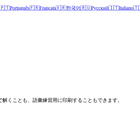
🇵🇹
Português
🇫🇷
Français
🇰🇷
한국어
🇷🇺
Русский
🇮🇹
Italiano
🇹
で解くことも、語彙練習用に印刷することもできます。