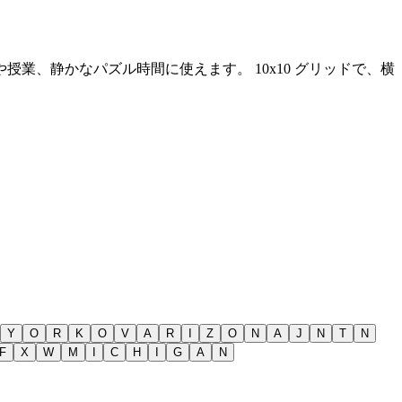
や授業、静かなパズル時間に使えます。
10x10 グリッドで、横
Y
O
R
K
O
V
A
R
I
Z
O
N
A
J
N
T
N
F
X
W
M
I
C
H
I
G
A
N