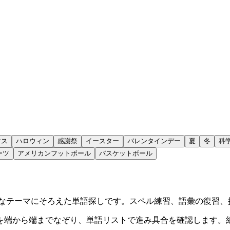
マス
ハロウィン
感謝祭
イースター
バレンタインデー
夏
冬
科
ーツ
アメリカンフットボール
バスケットボール
近なテーマにそろえた単語探しです。スペル練習、語彙の復習、
を端から端までなぞり、単語リストで進み具合を確認します。